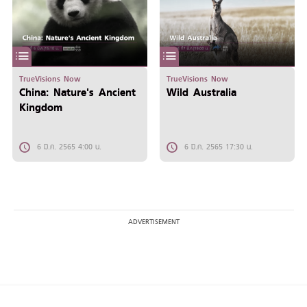
TrueVisions Now
TrueVisions Now
China: Nature's Ancient
Wild Australia
Kingdom
6 มี.ค. 2565 4:00 น.
6 มี.ค. 2565 17:30 น.