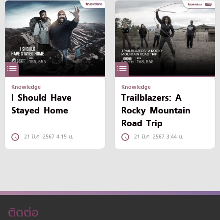
Knowledge
Knowledge
I Should Have
Trailblazers: A
Stayed Home
Rocky Mountain
Road Trip
21 มี.ค. 2567 4:15 น.
21 มี.ค. 2567 3:44 น.
ติดต่อ