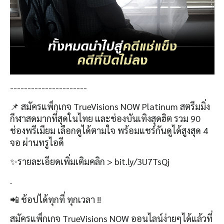
----------------------
📌 สมัครแพ็กเกจ TrueVisions NOW Platinum สตรีมมิ่ง
กีฬาสดมากที่สุดในไทย และช่องบันเทิงสุดฮิต รวม 90
ช่องพรีเมียม เลือกดูได้ตามใจ พร้อมแชร์กันดูได้สูงสุด 4
จอ ผ่านทรูไอดี
✨รายละเอียดเพิ่มเติมคลิก > bit.ly/3U7TsQj
.
📲 ช้อปได้ทุกที่ ทุกเวลา !!
สมัครแพ็กเกจ TrueVisions NOW ออนไลน์ง่ายๆได้แล้วที่