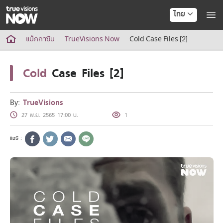
ไทย
True AF2026
แม็กกาซีน
TrueVisions Now
Cold Case Files [2]
แพ็กเกจ
NOW ENT
Cold
Case Files [2]
NOW SPORTS
NOW BUNDLES
NOW Muay Thai
By:
TrueVisions
แพ็กเกจทรูวิชันส์นาวทั้งหมด
27 พ.ย. 2565 17:00 น.
1
เคเบิลและจานดาวเทียม
สิทธิพิเศษ
สิทธิพิเศษลูกค้าทรูวิชั่นส์
Showtime
HoReCa
แพ็กเกจสำหรับผู้ประกอบการ
หาร้านร่วมรายการ
FAQs