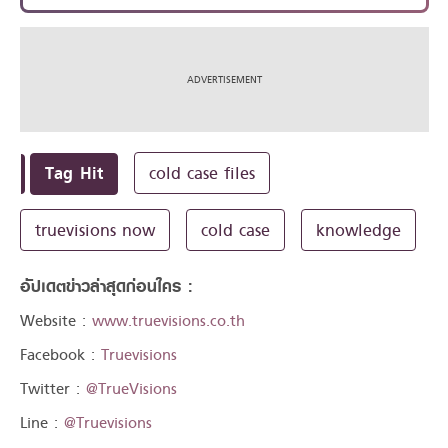
Tag Hit
cold case files
truevisions now
cold case
knowledge
อัปเดตข่าวล่าสุดก่อนใคร :
Website :
www.truevisions.co.th
Facebook :
Truevisions
Twitter :
@TrueVisions
Line :
@Truevisions