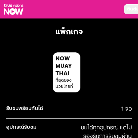
ติดต่อ
True AF2026
Hyundai Cup
แพ็กเกจ
แพ็กเกจ
NOW ENT
NOW FOOTBALL
NOW SPORTS
NOW BUNDLES
NOW
NOW Muay Thai
MUAY
All Package
Cable
THAI
สิทธิพิเศษ
ที่สุดของ
สิทธิพิเศษลูกค้าทรูวิชั่นส์
มวยไทยที่
Showtime
เดียว!
HoReCa
แพ็กเกจสำหรับผู้ประกอบการ
หาร้านร่วมรายการ
รับชมพร้อมกันได้
1 จอ
FAQs
อุปกรณ์รับชม
ชมได้ทุกอุปกรณ์ แต่ไม่
รองรับการรับชมผ่าน