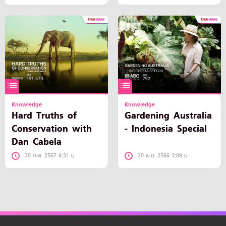
Knowledge
Knowledge
Hard Truths of
Gardening Australia
Conservation with
- Indonesia Special
Dan Cabela
20 ก.พ. 2567 6:31 น.
20 พ.ย. 2566 3:09 น.