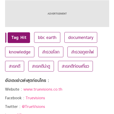
Tag Hit
bbc earth
documentary
knowledge
สำรวจโลก
สำรวจภูเขาไฟ
สารคดี
สารคดีน่าดู
สารคดีท่องเที่ยว
อัปเดตข่าวล่าสุดก่อนใคร :
Website :
www.truevisions.co.th
Facebook :
Truevisions
Twitter :
@TrueVisions