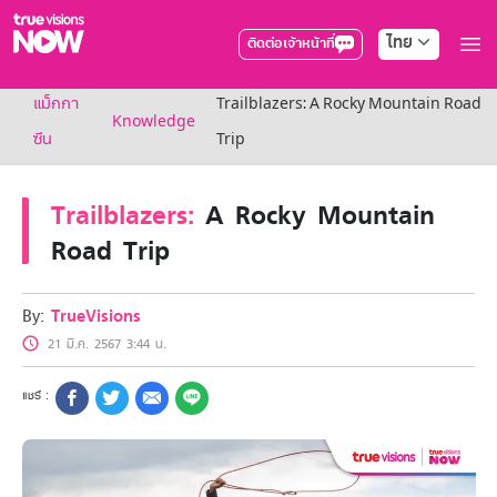
ไทย
ติดต่อเจ้าหน้าที่
True AF2026
แม็กกา
Trailblazers: A Rocky Mountain Road
แพ็กเกจ
Knowledge
NOW ENT
ซีน
Trip
NOW SPORTS
NOW BUNDLES
Trailblazers:
A Rocky Mountain
NOW Muay Thai
แพ็กเกจทรูวิชันส์นาวทั้งหมด
Road Trip
เคเบิลและจานดาวเทียม
สิทธิพิเศษ
สิทธิพิเศษลูกค้าทรูวิชั่นส์
By:
TrueVisions
Showtime
21 มี.ค. 2567 3:44 น.
HoReCa
แพ็กเกจสำหรับผู้ประกอบการ
หาร้านร่วมรายการ
FAQs