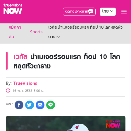
ไทย
ติดต่อเจ้าหน้าที่
True AF2026
แม็กกา
เวกัส นำเมเจอร์รอบแรก ท็อป 10 โลกหลุดหัว
แพ็กเกจ
Sports
NOW ENT
ซีน
ตาราง
NOW SPORTS
NOW BUNDLES
เวกัส
นำเมเจอร์รอบแรก ท็อป 10 โลก
NOW Muay Thai
แพ็กเกจทรูวิชันส์นาวทั้งหมด
หลุดหัวตาราง
เคเบิลและจานดาวเทียม
สิทธิพิเศษ
สิทธิพิเศษลูกค้าทรูวิชั่นส์
By:
TrueVisions
Showtime
16 พ.ค. 2568 5:06 น.
HoReCa
แพ็กเกจสำหรับผู้ประกอบการ
หาร้านร่วมรายการ
FAQs