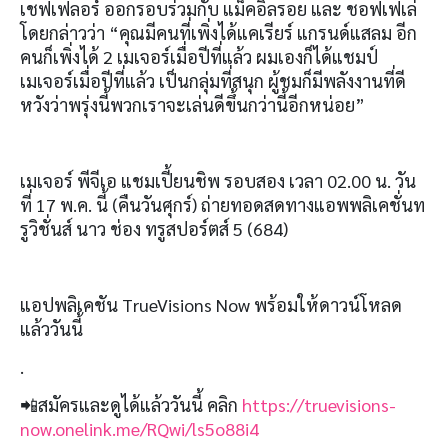
เชฟเฟลอร์ ออกรอบร่วมกับ แม็คอิลรอย และ ชอฟเฟเล่
โดยกล่าวว่า “คุณมีคนที่เพิ่งได้แคเรียร์ แกรนด์แสลม อีก
คนก็เพิ่งได้
2
เมเจอร์เมื่อปีที่แล้ว ผมเองก็ได้แชมป์
เมเจอร์เมื่อปีที่แล้ว เป็นกลุ่มที่สนุก ผู้ชมก็มีพลังงานที่ดี
หวังว่าพรุ่งนี้พวกเราจะเล่นดีขึ้นกว่านี้อีกหน่อย”
เมเจอร์ พีจีเอ แชมเปี้ยนชิพ รอบสอง เวลา
02.00
น
.
วัน
ที่
17
พ
.
ค
.
นี้
(
คืนวันศุกร์
)
ถ่ายทอดสดทางแอพพลิเคชั่นท
รูวิชั่นส์ นาว ช่อง ทรูสปอร์ตส์
5 (684)
แอปพลิเคชัน
TrueVisions Now
พร้อมให้ดาวน์โหลด
แล้ววันนี้
.
📲
สมัครและดูได้แล้ววันนี้ คลิก
https://truevisions-
now.onelink.me/RQwi/ls5o88i4