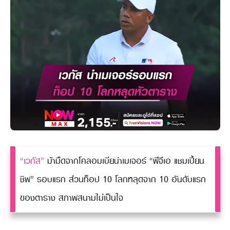
“เวกัส”
ม้ามืดจากโคลอมเบียนำเมเจอร์ “พีจีเอ แชมเปี้ยน
ชิพ” รอบแรก ส่วนท็อป 10 โลกหลุดจาก 10 อันดับแรก
ของตาราง สภาพสนามไม่เป็นใจ