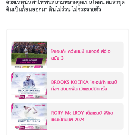
ด้วยเหตุนั้นทำให้พื้นสนามหลายจุดเป็นโคลน ตีแล้วขุด
ดินเป็นก้อนออกมา ดินไม่ร่วน ไม่กระจายตัว
โคเอปก้า คว้าแชมป์ เมเจอร์ พีจีเอ
สมัย 3
BROOKS KOEPKA โคเอปก้า แชมป์
ที่จะกลับมาเพื่อคว้าแชมป์อีกครั้ง
RORY McILROY เต็งแชมป์ พีจีเอ
แชมเปี้ยนชิพ 2024