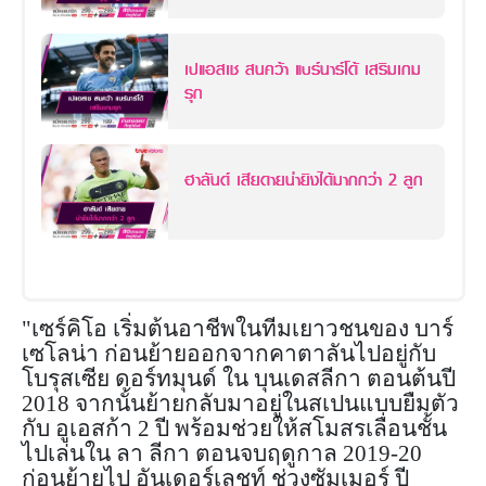
เปแอสเช สนคว้า แบร์นาร์โด้ เสริมเกม
รุก
ฮาลันด์ เสียดายน่ายิงได้มากกว่า 2 ลูก
"เซร์คิโอ เริ่มต้นอาชีพในทีมเยาวชนของ บาร์
เซโลน่า ก่อนย้ายออกจากคาตาลันไปอยู่กับ
โบรุสเซีย ดอร์ทมุนด์ ใน บุนเดสลีกา ตอนต้นปี
2018 จากนั้นย้ายกลับมาอยู่ในสเปนแบบยืมตัว
กับ อูเอสก้า 2 ปี พร้อมช่วยให้สโมสรเลื่อนชั้น
ไปเล่นใน ลา ลีกา ตอนจบฤดูกาล 2019-20
ก่อนย้ายไป อันเดอร์เลชท์ ช่วงซัมเมอร์ ปี