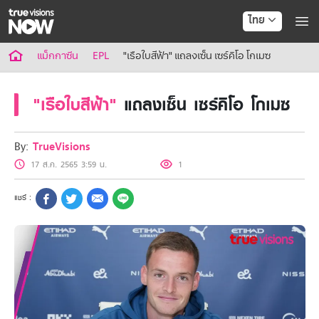
ไทย
True AF2026
แม็กกาซีน
EPL
"เรือใบสีฟ้า" แถลงเซ็น เซร์คิโอ โกเมซ
แพ็กเกจ
NOW ENT
"เรือใบสีฟ้า"
แถลงเซ็น เซร์คิโอ โกเมซ
NOW FOOTBALL
NOW SPORTS
NOW MAX
By:
TrueVisions
NOW Muay Thai
17 ส.ค. 2565 3:59 น.
1
แพ็กเกจทรูวิชันส์นาวทั้งหมด
เคเบิลและจานดาวเทียม
สิทธิพิเศษ
สิทธิพิเศษลูกค้าทรูวิชั่นส์
Showtime
HoReCa
แพ็กเกจสำหรับผู้ประกอบการ
หาร้านร่วมรายการ
FAQs