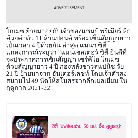
โกเมซ ย้ายมาอยู่กับเจ้าของแชมป์ พรีเมียร์ ลีก
ด้วยค่าตัว 11 ล้านปอนด์ พร้อมเซ็นสัญญายาว
เป็นเวลา 4 ปีด้วยกัน
ล่าสุด แมนฯ ซิตี้
แถลงการณ์ระบุว่า "แมนเชสเตอร์ ซิตี้ ยินดีที่
จะประกาศการเซ็นสัญญา เซร์คิโอ โกเมซ
ด้วยสัญญายาว 4 ปี กองหลังชาวสแปนิช วัย
21 ปี ย้ายมาจาก อันเดอร์เลชท์ โดยเจ้าตัวลง
สนามไป 49 นัดให้สโมสรจากลีกเบลเยียม ใน
ฤดูกาล 2021-22"
ซิตี้ ไม่พร้อมจ่าย 50 ลป. ซื้อ คูคูเรญ่า