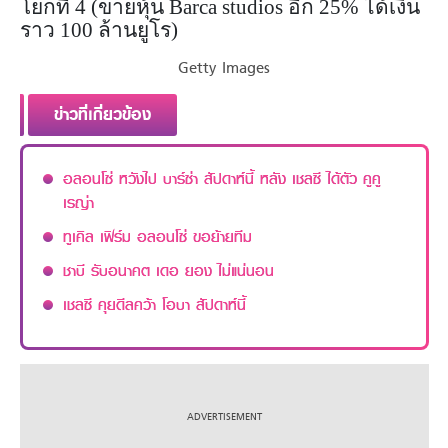
โยกที่ 4
(ขายหุ้น Barca studios อีก 25% ได้เงิน
ราว 100 ล้านยูโร)
Getty Images
ข่าวที่เกี่ยวข้อง
อลอนโซ่ หวังไป บาร์ซ่า สัปดาห์นี้ หลัง เชลซี ได้ตัว คูคู
เรญ่า
ทูเคิล เฟิร์ม อลอนโซ่ ขอย้ายทีม
ชาบี รับอนาคต เดอ ยอง ไม่แน่นอน
เชลซี คุยดีลคว้า โอบา สัปดาห์นี้