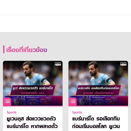
เรื่องที่เกี่ยวข้อง
Sports
Sports
ยูเวนตุส ส่อแววชวดตัว
แบร์นาร์โด รอเลือกทีม
แบร์นาร์โด หากพลาดตั๋ว
ก่อนเริ่มบอลโลก ยูเวน