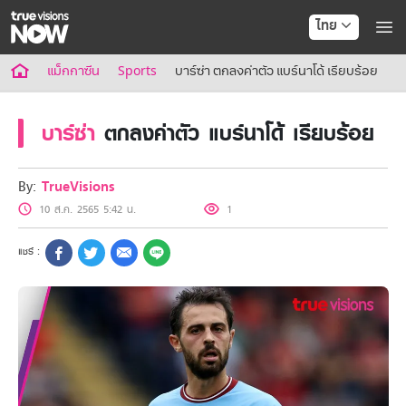
ไทย
True AF2026
แม็กกาซีน
Sports
บาร์ซ่า ตกลงค่าตัว แบร์นาโด้ เรียบร้อย
แพ็กเกจ
NOW ENT
บาร์ซ่า
ตกลงค่าตัว แบร์นาโด้ เรียบร้อย
NOW FOOTBALL
NOW SPORTS
NOW MAX
By:
TrueVisions
NOW Muay Thai
10 ส.ค. 2565 5:42 น.
1
แพ็กเกจทรูวิชันส์นาวทั้งหมด
เคเบิลและจานดาวเทียม
สิทธิพิเศษ
สิทธิพิเศษลูกค้าทรูวิชั่นส์
Showtime
HoReCa
แพ็กเกจสำหรับผู้ประกอบการ
หาร้านร่วมรายการ
FAQs