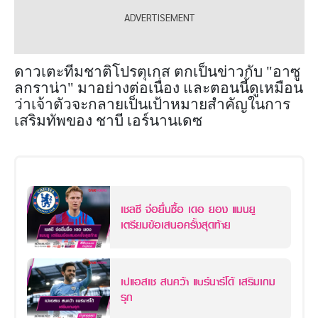
ดาวเตะทีมชาติโปรตุเกส ตกเป็นข่าวกับ "อาซู
ลกราน่า" มาอย่างต่อเนื่อง และตอนนี้ดูเหมือน
ว่าเจ้าตัวจะกลายเป็นเป้าหมายสำคัญในการ
เสริมทัพของ ชาบี เอร์นานเดซ
เชลซี จ่อยื่นซื้อ เดอ ยอง แมนยู
เตรียมข้อเสนอครั้งสุดท้าย
เปแอสเช สนคว้า แบร์นาร์โด้ เสริมเกม
รุก