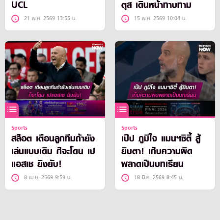
UCL
ตุส เดินหน้าทาบทาม
21 พ.ค. 2569 13:55 น.
15 พ.ค. 2569 10:04 น.
Sports
Sports
สล็อต เตือนลูกทีมถ้ายัง
เป๊ป ภูมิใจ แมนฯซิตี้ สู้
เล่นแบบเดิม ก็จะโดน เป
ยิบตา! เก็บความผิด
แอสเช ยิงยับ!
พลาดเป็นบทเรียน
8 เม.ย. 2569 9:59 น.
18 มี.ค. 2569 8:45 น.