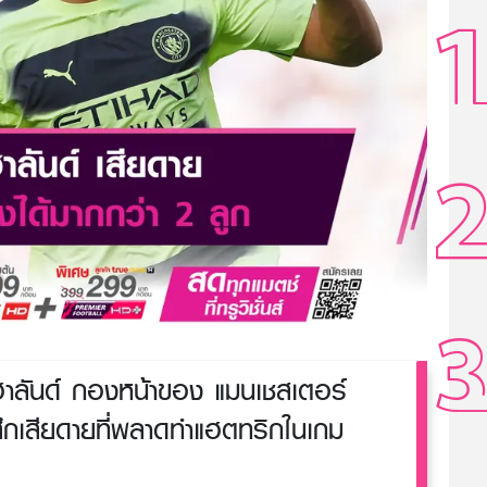
าลันด์ กองหน้าของ แมนเชสเตอร์
รู้สึกเสียดายที่พลาดทำแฮตทริกในเกม