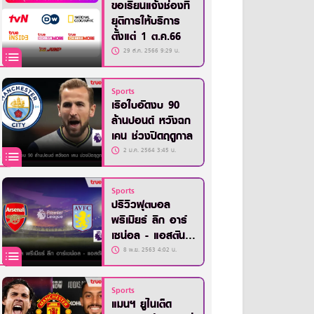
ขอเรียนแจ้งช่องที่
ยุติการให้บริการ
ตั้งแต่ 1 ต.ค.66
29 ส.ค. 2566 9:29 น.
Sports
เรือใบอัดงบ 90
ล้านปอนด์ หวังฉก
เคน ช่วงปิดฤดูกาล
2 ม.ค. 2564 3:45 น.
Sports
ปรีวิวฟุตบอล
พรีเมียร์ ลีก อาร์
เซน่อล - แอสตัน
วิลล่า
8 พ.ย. 2563 4:02 น.
Sports
แมนฯ ยูไนเต็ด