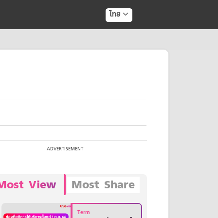
ไทย
Most View
Most Share
Term