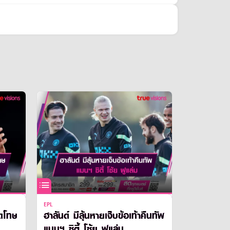
EPL
ัดโทษ
ฮาลันด์ มีลุ้นหายเจ็บข้อเท้าคืนทัพ
แมนฯ ซิตี้ โซ้ย ฟูแล่ม