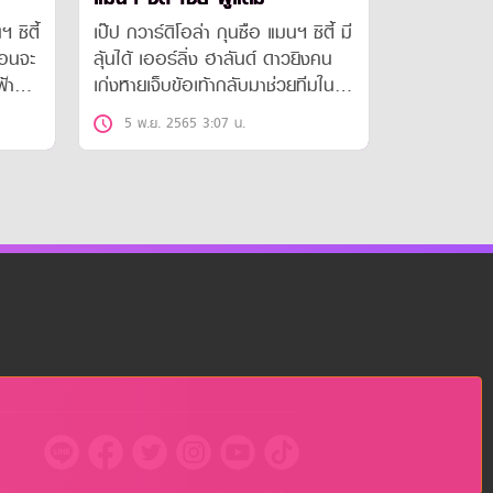
 ซิตี้
เป๊ป กวาร์ดิโอล่า กุนซือ แมนฯ ซิตี้ มี
่อนจะ
ลุ้นได้ เออร์ลิ่ง ฮาลันด์ ดาวยิงคน
ฟ้า
เก่งหายเจ็บข้อเท้ากลับมาช่วยทีมใน
เกมพบ ฟูแล่ม
5 พ.ย. 2565 3:07 น.