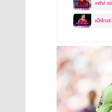
เคร้าช์ งง
งานดี
แม็คไกวร์ 
ขึ้น