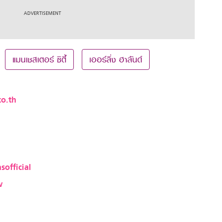
แมนเชสเตอร์ ซิตี้
เออร์ลิ่ง ฮาลันด์
o.th
sofficial
w