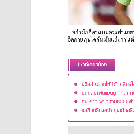
" อย่างไรก็ตาม ผมควรทำแฮตท
อิลคาย กุนโดกัน มันแย่มาก แต
ข่าวที่เกี่ยวข้อง
เนวิลล์ อยากให้ โด้ เคลียร์ใ
เปิดคลิปแฟนแมนยู ทะเลาะกั
เทน ฮาก ผิดหวังประเดิมพ
เชลซี เตรียมคว้า กุนเด้ เสร