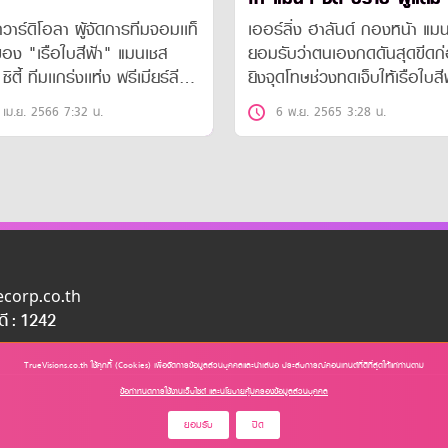
กวาร์ดิโอลา ผู้จัดการทีมจอมเเท็
เออร์ลิ่ง ฮาลันด์ กองหน้า แมนฯ
อง "เรือใบสีฟ้า" แมนเชส
ยอมรับว่าตนเองกดดันสุดขีดก
ซิตี้ ทีมเเกร่งเเห่ง พรีเมียร์ลีก
ยิงจุดโทษช่วงทดเจ็บให้เรือใบสี
ฤษ ออกโรงยกย่อง เออร์ลิง
ปราบ ฟูแล่ม 2-1
 เม.ย. 2566 7:32 น.
6 พ.ย. 2565 3:28 น.
ด์ หัวหอกตัวเก่งชาวนอร์เวย์
ความสามารถระดับเดียวกับ 2 ซู
สตาร์ชื่อก้องโลก คริสเตียโน่ โร
 เเละ ลิโอเนล เมสซี่
uecorp.co.th
อดี : 1242
TrueVisions.co.th ใช้คุกกี้ (Cookies) เพื่อจัดการข้อมูลส่วนบุคคลและนำเสนอ ประสบการณ์คอนเทนต์ที่ดีที่สุดให้แก่ท่านตาม
ข้อกำหนดการใช้งานเว็บไซต์ และนโยบายคุ้มครองข้อมูลส่วนบุคคล
ยอมรับ
ปิด