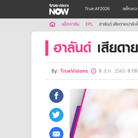
True AF2026
แพ็กเกจ
True AF2026
แม็กกาซีน
EPL
ฮาลันด์ เสียดายน่ายิง
แพ็กเกจ
ฮาลันด์
เสียดายน
NOW ENT
NOW FOOTBALL
NOW SPORTS
NOW MAX
NOW Muay Thai
By:
TrueVisions
8 ส.ค. 2565 8:08
แพ็กเกจทรูวิชันส์นาวทั้งหมด
เคเบิลและจานดาวเทียม
สิทธิพิเศษ
สิทธิพิเศษลูกค้าทรูวิชั่นส์
Showtime
HoReCa
แพ็กเกจสำหรับผู้ประกอบการ
หาร้านร่วมรายการ
FAQs