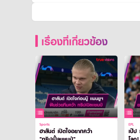
เรื่องที่เกี่ยวข้อง
Sports
EPL
ฮาลันด์ เปิดใจอยากคว้า
เป๊ป 
"ทริปเปิ้ลเเชมป์"
โลก!