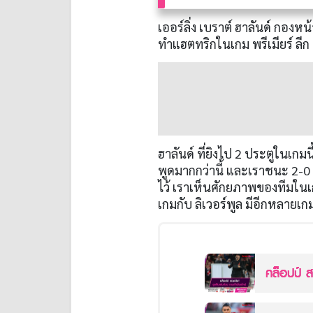
เออร์ลิ่ง เบราต์ ฮาลันด์ กองหน
ทำแฮตทริกในเกม พรีเมียร์ ลีก
ฮาลันด์ ที่ยิงไป 2 ประตูในเกมน
พูดมากกว่านี้ และเราชนะ 2-0 เ
ไว้ เราเห็นศักยภาพของทีมในเก
เกมกับ ลิเวอร์พูล มีอีกหลายเกม
คล็อปป์ ส