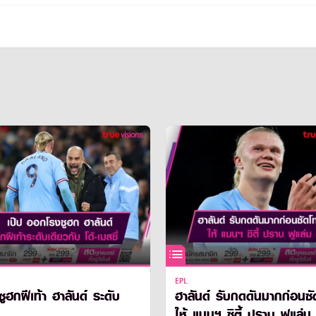
EPL
ซูฮกฝีเท้า ฮาลันด์ ระดับ
ฮาลันด์ รับกดดันมากก่อนซ
ให้ แมนฯ ซิตี้ ปราบ ฟูแล่ม