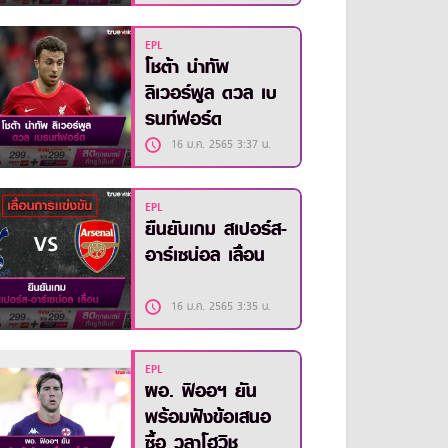
EPL
โชต้า นำทัพ
ลิเวอร์พูล ดวล เบ
รนท์ฟอร์ด
16 ม.ค. 2565 3:37 น.
EPL
ยืนยันเกม สเปอร์ส-
อาร์เซน่อล เลื่อน
16 ม.ค. 2565 3:35 น.
EPL
ผอ. ฟิออฯ ยัน
พร้อมฟังข้อเสนอ
ซื้อ วลาโฮวิช