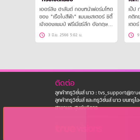
เออร์ลิง ฮาลันด์ กองหน้าฟอร์มโหด
เป๊ป 
ของ "เรือใบสีฟ้า" แมนเชสเตอร์ ซิตี้
คติคข
เจ้าของเเชมป์ พรีเมียร์ลีก อังกฤษ
เตอร์ 
เปิดเผยว่า ตนเอง แอบฝันที่จะคว้า
อังก
3 มิ.ย. 2566 5:02 น.
9
"ทริปเปิ้ลแชมป์" ตั้งเเต่ฤดูกาลเเรกที่
ฮาลัน
ย้ายมาร่วมทัพ "เรือใบสีฟ้า" ก่อนจะ
ว่ามี
ลงสนามดวลกับ "ปีศาจแดง"
เปอร์
เเมนเชสเตอร์ ยูไนเต็ด ในรอบชิงชนะ
นัลโด้
เลิศ "เอฟเอ คัพ 2023" คืนวันนี้(3
มิถุนายน)
ติดต่อ
ลูกค้าทรูวิชั่นส์ นาว : tvs_support@tr
ลูกค้าทรูวิชั่นส์ และทรูวิชั่นส์ นาว บนทรูไ
สาขาเเละศูนย์บริการ