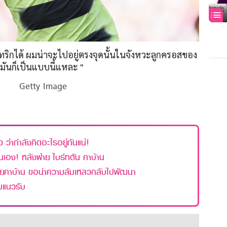
ริกได้ ผมน่าจะไปอยู่ตรงจุดนั้นในจังหวะลูกครอสของ
่มันก็เป็นแบบนี้แหละ "
Getty Image
จ ว่ากำลังคิดอะไรอยู่กันแน่!
นเอง! หลังพ่าย ไบร์ทตัน คาบ้าน
่ายคาบ้าน ขอนำความล้มเหลวกลับไปพัฒนา
ิมแนวรับ