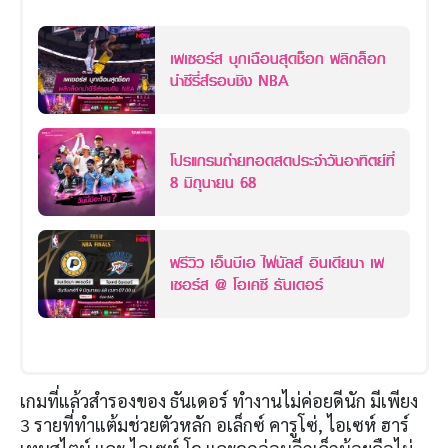
เพเซอร์ส บุกเฉือนสุดช็อก พลิกล็อก
นำซีรี่ส์รอบชิง NBA
โปรแกรมถ่ายทอดสดประจำวันอาทิตย์ที่
8 มิถุนายน 68
พรีวิว เอ็นบีเอ ไฟนัลส์ อินเดียนา เพ
เซอร์ส @ โอเคซี ธันเดอร์
เกมที่แล้วสำรองของ ธันเดอร์ ทำงานไม่ค่อยดีนัก มีเพียง
3 รายที่ทำแต้มช่วยตัวหลัก อเล็กซ์ คารูโซ่, ไอเซห์ ฮาร์