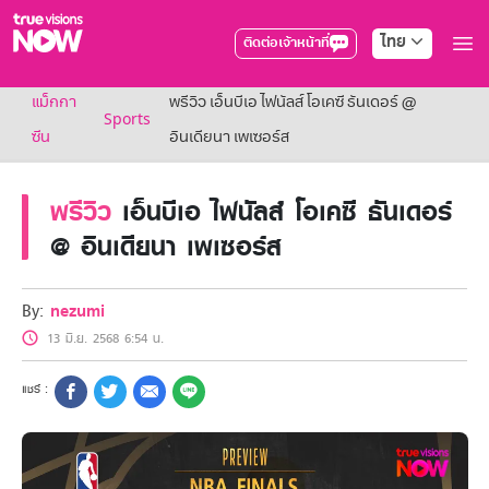
ไทย
ติดต่อเจ้าหน้าที่
True AF2026
แม็กกา
พรีวิว เอ็นบีเอ ไฟนัลส์ โอเคซี ธันเดอร์ @
แพ็กเกจ
Sports
NOW ENT
ซีน
อินเดียนา เพเซอร์ส
NOW SPORTS
NOW BUNDLES
พรีวิว
เอ็นบีเอ ไฟนัลส์ โอเคซี ธันเดอร์
NOW Muay Thai
แพ็กเกจทรูวิชันส์นาวทั้งหมด
@ อินเดียนา เพเซอร์ส
เคเบิลและจานดาวเทียม
สิทธิพิเศษ
สิทธิพิเศษลูกค้าทรูวิชั่นส์
By:
nezumi
Showtime
13 มิ.ย. 2568 6:54 น.
HoReCa
แพ็กเกจสำหรับผู้ประกอบการ
หาร้านร่วมรายการ
FAQs