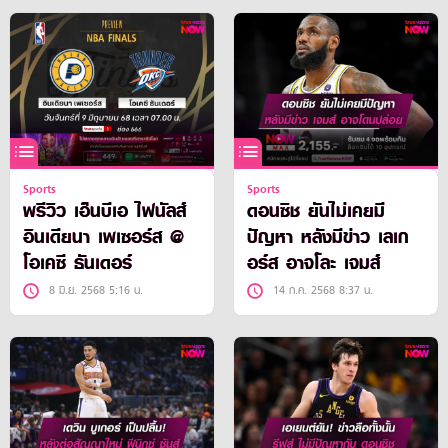
Sports
Sports
พรีวิว เอ็นบีเอ ไฟนัลส์
ดอนซิช ยันไม่เคยมี
อินเดียนา เพเซอร์ส @
ปัญหา หลังมีข่าว เลเก
โอเคซี ธันเดอร์
อร์ส อาจโละ เจมส์
8 มิ.ย. 2568 5:16 น.
14 ก.ค. 2568 8:37 น.