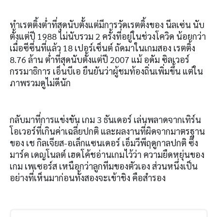
ทำเรตติ้งต่ำที่สุดนับตั้งแต่มีการวัดเรตติ้งของ นีลเซ่น นับ
ตั้งแต่ปี 1988 ไม่นับรวม 2 ครั้งที่อยู่ในช่วงโควิด น้อยกว่า
เมื่อซีซี่นที่แล้ว 18 เปอร์เซ็นต์ ถัดมาในเกมสอง เรตติ้ง
8.76 ล้าน ต่ำที่สุดนับตั้งแต่ปี 2007
แม้ อดัม ซิลเวอร์
กรรมาธิการ เอ็นบีเอ ยืนยันว่าผู้ชมท้องถิ่นเพิ่มขึ้น แต่ใน
ภาพรวมดูไม่ดีนัก
กลับมาที่การแข่งขัน เกม 3 ธันเดอร์ เล่นพลาดจากเทิร์น
โอเวอร์ที่เกินค่าเฉลี่ยปกติ และผลงานที่ผิดจากมาตรฐาน
ของ เช กิลเจียส-อเล็กแซนเดอร์ เอ็มวีพีฤดูกาลปกติ ซึ่ง
มาร์ค เดญโนลต์ เฮดโค้ชอ่านเกมไว้ว่า ความยืดหยุ่นของ
เกม เพเซอร์ส เหนือกว่าลูกทีมของตัวเอง ส่วนหนึ่งเป็น
อย่างที่เห็นมาก่อนทั้งสองจะเข้าชิง คือสำรอง