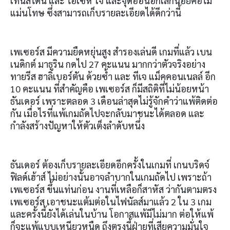
เทนสไตน์ และ ไอเซห์ โจ และจุดอ่อนอีกเล็กน้อยคือไม่
แม่นโทษ ซึ่งสามารถเก็บรายละเอียดได้ดีกว่านี้
เพเซอร์ส มีความยืดหยุ่นสูง สำรองเล่นดี เกมที่แล้ว เบน
เนดิกต์ มาธูริน กดไป 27 คะแนน มากกว่าตัวจริงอย่าง
ทายรีส ฮาลิเบอร์ตัน ด้วยซ้ำ และ ทีเจ แม็คคอนเนลล์ อีก
10 คะแนน ที่สำคัญคือ เพเซอร์ส ก็มีสถิติที่ไม่น้อยหน้า
ธันเดอร์ เพราะตลอด 3
เดือนล่าสุดไม่รู้จักคำว่าแพ้ติดต่อ
กัน เมื่อไรที่แพ้เกมถัดไปจะกลับมาชนะได้ตลอด และ
กำลังสร้างปัญหาให้ตัวเต็งลำดับหนึ่ง
ธันเดอร์ ต้องเก็บรายละเอียดอีกครั้งในเกมที่ เกนบริดจ์
ฟิลด์เฮ้าส์ ไม่อย่างนั้นอาจลำบากในเกมถัดไป เพราะถ้า
เพเซอร์ส ขึ้นแท่นก่อน งานที่เหลือก็สาหัส ว่ากันตามตรง
เพเซอร์ส เอาชนะแต้มต่อในไฟนัลส์มาแล้ว 2 ใน 3 เกม
และครั้งนี้ยังได้เล่นในบ้าน โอกาสแพ้มีไม่มาก ต่อให้แพ้
ก็จะแพ้แบบเหนียวหนืด ถึงตรงนี้ฝ่ายที่เสียความมั่นใจ