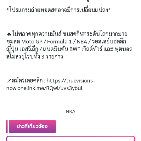
*
โปรแกรมถ่ายทอดสดอาจมีการเปลี่ยนแปลง
*
🔥
ไม่พลาดทุกความมันส์ ชมสดกีฬาระดับโลกมากมาย
ชมสด
Moto GP / Formula 1 / NBA /
วอลเลย์บอลลีก
ญี่ปุ่น เอสวี
.
ลีก
/
แบดมินตัน
BWF
เวิลด์ทัวร์ และ ฟุตบอล
สโมสรยุโรปทั้ง
3
รายการ
📌
สมัครเลยคลิก
: https://truevisions-
now.onelink.me/RQwi/uvs3ybul
NBA
ข่าวที่เกี่ยวข้อง