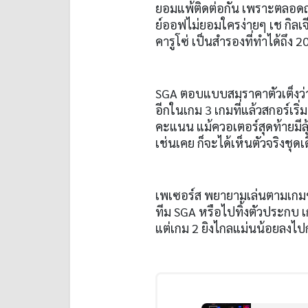
ยอมแพ้ติดต่อกัน เพราะตลอดฤ
ย์ออฟไม่ยอมใครง่ายๆ เช กิลเจ
คารูโซ่ เป็นสำรองที่ทำได้ถึง
2
SGA
ตอบแบบสมราคาตัวเต็งว่า ก็ม
อีกในเกม
3
เกมที่แล้วสกอร์เริ
คะแนน แม้ควอเตอร์สุดท้ายมีลุ
เช่นเคย ก็จะได้เห็นตัวจริงชุ
เพเซอร์ส พยายามเล่นตามเกมขอ
ทีม
SGA
หรือไปทิ้งตัวประกบ 
แต่เกม
2
ยิงไกลแม่นน้อยลงไป