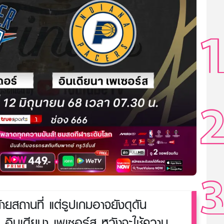
ายสถานที่ แต่รูปเกมอาจยังดุดัน
 อินเดียนา เพเซอร์ส หวังจะใช้ความ