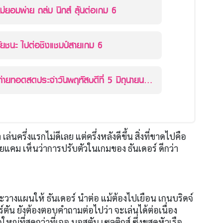
ไม่ยอมพ่าย ถล่ม นิกส์ ลุ้นต่อเกม 6
อชัยชนะ ไปต่อชิงแชมป์สายเกม 6
่ายทอดสดประจำวันพฤหัสบดีที่ 5 มิถุนายน
ล่นครึ่งแรกไม่ดีเลย แต่ครึ่งหลังดีขึ้น สิ่งที่ขาดไปคือ
ียแคม เห็นว่าการปรับตัวในเกมของ ธันเดอร์ ดีกว่า
จะวางแผนให้ ธันเดอร์ นำต่อ แม้ต้องไปเยือน เกนบริดจ์
อร์ตัน ยังต้องตอบคำถามต่อไปว่า จะเล่นได้ต่อเนื่อง
ใหญ่ที่สุดกว่าที่เจอ บอสตัน เซลติกส์ ซึ่งขสดหัวเรือ