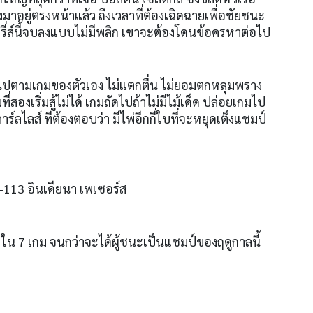
ริงมาอยู่ตรงหน้าแล้ว ถึงเวลาที่ต้องเฉิดฉายเพื่อชัยชนะ
หากซีรี่ส์นี้จบลงแบบไม่มีพลิก เขาจะต้องโดนข้อครหาต่อไป
่นไปตามเกมของตัวเอง ไม่แตกตื่น ไม่ยอมตกหลุมพราง
่สองเริ่มสู้ไม่ได้ เกมถัดไปถ้าไม่มีไม้เด็ด ปล่อยเกมไป
ลไลส์ ที่ต้องตอบว่า มีไพ่อีกกี่ใบที่จะหยุดเต็งแชมป์
8-113
อินเดียนา เพเซอร์ส
4
ใน
7
เกม จนกว่าจะได้ผู้ชนะเป็นแชมป์ของฤดูกาลนี้