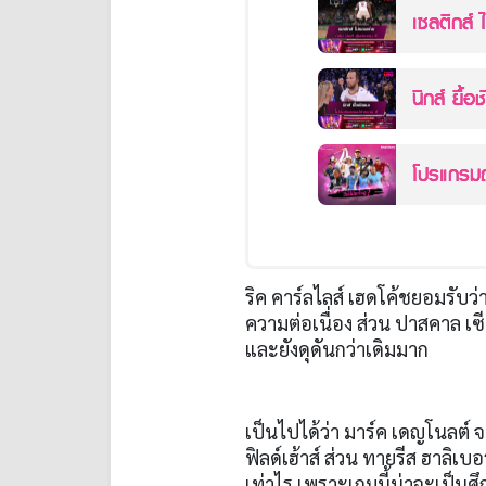
เซลติกส์ 
นิกส์ ยื้
โปรแกรมถ
68
ริค คาร์ลไลส์ เฮดโค้ชยอมรับว่า เ
ความต่อเนื่อง ส่วน ปาสคาล เซ
และยังดุดันกว่าเดิมมาก
เป็นไปได้ว่า มาร์ค เดญโนลต์ 
ฟิลด์เฮ้าส์ ส่วน ทายรีส ฮาลิเบ
เท่าไร เพราะเกมนี้น่าจะเป็นศึก