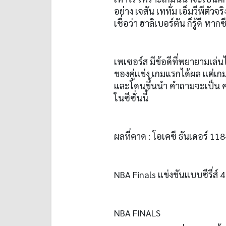
อย่าง เจสัน เททั่ม เอ็มวีพีตัวจ
เชื่อว่า ฮาลิเบอร์ตัน ก็รู้ดี 
เพเซอร์ส มีข้อดีที่พยายามเล
ของคู่แข่ง เกมแรกได้ผล แต่เกมที
และโดนขึ้นนำ คำถามจะเป็น คาร์
ในซีซั่นนี้
ผลที่คาด
:
โอเคซี ธันเดอร์ 11
NBA Finals
แข่งขันแบบซีรี่ส์
NBA FINALS