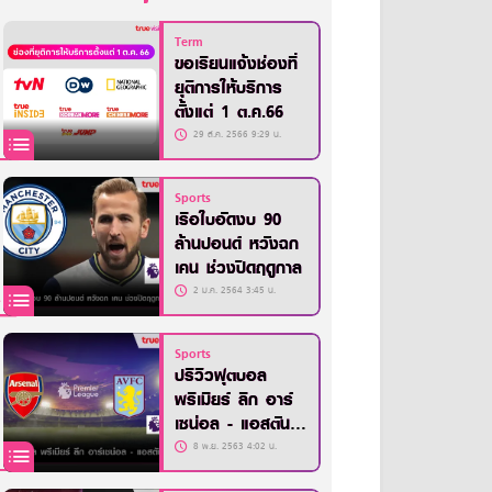
Term
ขอเรียนแจ้งช่องที่
ยุติการให้บริการ
ตั้งแต่ 1 ต.ค.66
29 ส.ค. 2566 9:29 น.
Sports
เรือใบอัดงบ 90
ล้านปอนด์ หวังฉก
เคน ช่วงปิดฤดูกาล
2 ม.ค. 2564 3:45 น.
Sports
ปรีวิวฟุตบอล
พรีเมียร์ ลีก อาร์
เซน่อล - แอสตัน
วิลล่า
8 พ.ย. 2563 4:02 น.