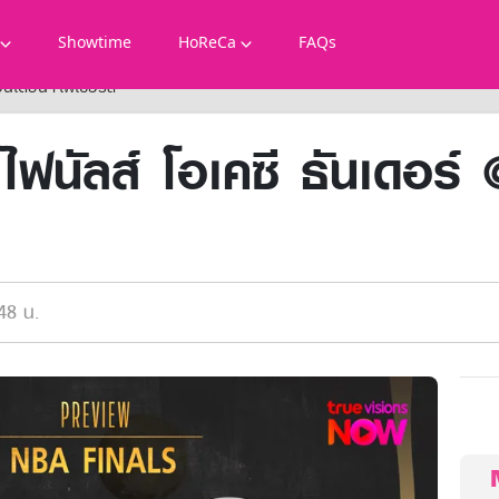
Showtime
HoReCa
FAQs
 อินเดียนา เพเซอร์ส
ไฟนัลส์ โอเคซี ธันเดอร์
48 น.