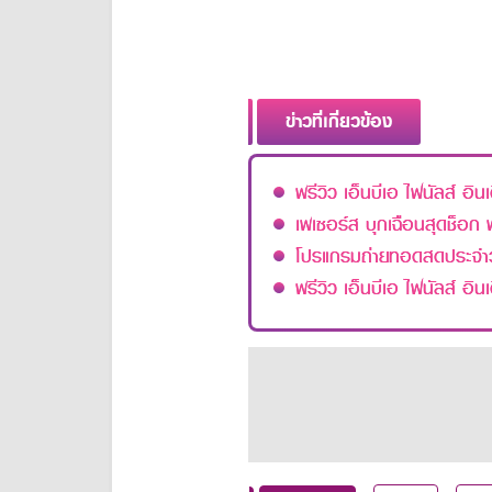
ข่าวที่เกี่ยวข้อง
พรีวิว เอ็นบีเอ ไฟนัลส์ อิ
เพเซอร์ส บุกเฉือนสุดช็อก 
โปรแกรมถ่ายทอดสดประจำวัน
พรีวิว เอ็นบีเอ ไฟนัลส์ อิ