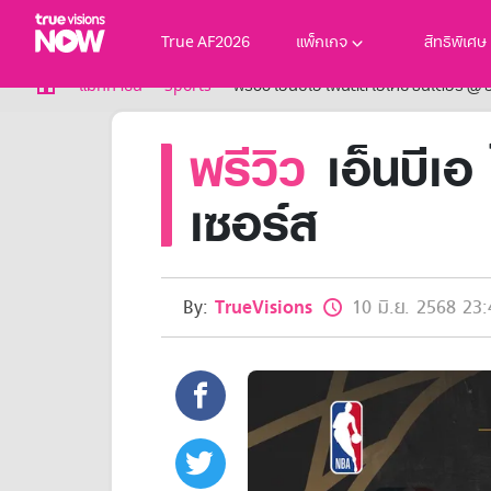
True AF2026
แพ็กเกจ
สิทธิพิเศษ
True AF2026
แม็กกาซีน
Sports
พรีวิว เอ็นบีเอ ไฟนัลส์ โอเคซี ธันเดอร์ @
แพ็กเกจ
พรีวิว
เอ็นบีเอ 
NOW ENT
NOW SPORTS
NOW BUNDLES
เซอร์ส
NOW Muay Thai
แพ็กเกจทรูวิชันส์นาวทั้งหมด
เคเบิลและจานดาวเทียม
สิทธิพิเศษ
By:
TrueVisions
10 มิ.ย. 2568 23:
สิทธิพิเศษลูกค้าทรูวิชั่นส์
Showtime
HoReCa
แพ็กเกจสำหรับผู้ประกอบการ
หาร้านร่วมรายการ
FAQs