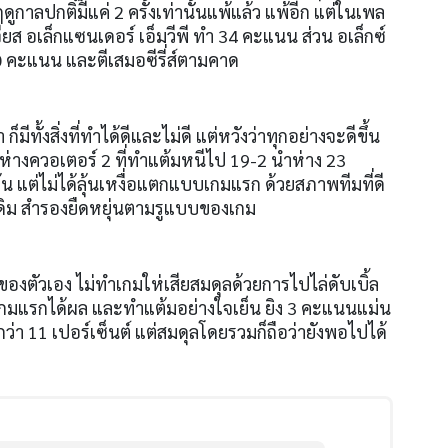
ดูกาลปกติมีแค่
2
ครั้งเท่านั้นแพ้แล้ว แพ้อีก แต่ในเพล
ียส อเล็กแซนเดอร์ เอ็มวีพี ทำ
34
คะแนน ส่วน อเล็กซ์
0
คะแนน และตีเสมอซีรี่ส์ตามคาด
ีทั้งสิ่งที่ทำได้ดีและไม่ดี แต่หวังว่าทุกอย่างจะดีขึ้น
่มห่างควอเตอร์
2
ที่ทำแต้มหนีไป
19-2
นำห่าง
23
้น แต่ไม่ได้ลุ้นเหงื่อแตกแบบเกมแรก ด้วยสภาพทีมที่ดี
ดเดิม สำรองยืดหยุ่นตามรูแบบของเกม
งตัวเอง ไม่ทำเกมให่เสียสมดุลด้วยการไปไล่ดับเบิ้ล
เกมแรกได้ผล และทำแต้มอย่างใจเย็น ยิง
3
คะแนนแม่น
กว่า
11
เปอร์เซ็นต์ แต่สมดุลโดยรวมก็ถือว่ายังพอไปได้