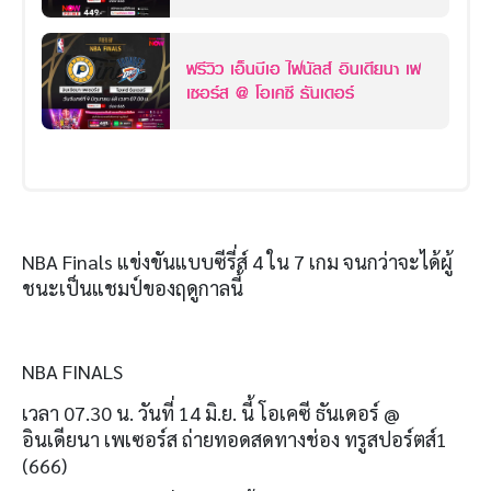
อร์ส
พรีวิว เอ็นบีเอ ไฟนัลส์ อินเดียนา เพ
เซอร์ส @ โอเคซี ธันเดอร์
NBA Finals
แข่งขันแบบซีรี่ส์
4
ใน
7
เกม จนกว่าจะได้ผู้
ชนะเป็นแชมป์ของฤดูกาลนี้
NBA FINALS
เวลา
07.30
น
.
วันที่
14
มิ
.
ย
.
นี้ โอเคซี ธันเดอร์
@
อินเดียนา เพเซอร์ส ถ่ายทอดสดทางช่อง ทรูสปอร์ตส์
1
(666)