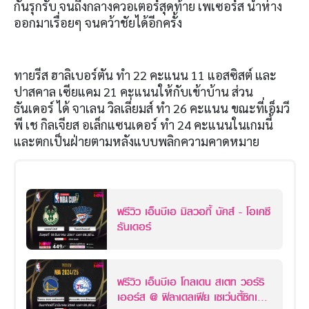
กันรุกรับ จนถึงกลางควอเตอร์สุดท้าย เพเซอร์ส นำห่าง
ออกมาเรื่อยๆ จนคว้าชัยได้อีกครั้ง
ทายรีส ฮาลิเบอร์ตัน ทำ 22 คะแนน 11 แอสซิสต์ และ
ปาสคาล เซียแคม 21 คะแนนให้กับเข้าบ้าน ส่วน
ธันเดอร์ ได้ จาเลน วิลเลี่ยมส์ ทำ 26 คะแนน ขณะที่เอ็มวี
พี เช กิลเจียส อเล็กแซนเดอร์ ทำ 24
คะแนนในเกมนี้
และตกเป็นฝ่ายตามหลังแบบพลิกความคาดหมาย
พรีวิว เอ็นบีเอ มิลวอกี้ บัคส์ - โอเคซี
ธันเดอร์
พรีวิว เอ็นบีเอ โกลเดน สเตท วอร์ริ
เออร์ส @ ฟิลาเดลเฟีย เซเว่นตี้ซิกเซ