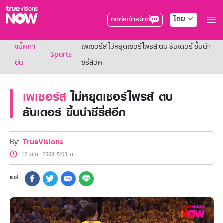
ไทย
ติดต่อเจ้าหน้าที่
True AF2026
แม็กกา
เพเซอร์ส ไม่หยุดเซอร์ไพรส์ ตบ ธันเดอร์ ขึ้นนำ
แพ็กเกจ
Sports
NOW ENT
ซีน
ซีรี่ส์อีก
NOW SPORTS
NOW BUNDLES
เพเซอร์ส
ไม่หยุดเซอร์ไพรส์ ตบ
NOW Muay Thai
แพ็กเกจทรูวิชันส์นาวทั้งหมด
ธันเดอร์ ขึ้นนำซีรี่ส์อีก
เคเบิลและจานดาวเทียม
สิทธิพิเศษ
สิทธิพิเศษลูกค้าทรูวิชั่นส์
By:
TrueVisions
Showtime
12 มิ.ย. 2568 5:03 น.
HoReCa
แพ็กเกจสำหรับผู้ประกอบการ
หาร้านร่วมรายการ
FAQs