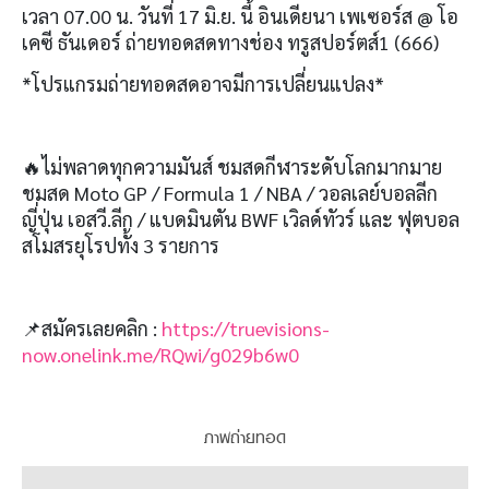
เวลา
07.00
น
.
วันที่
17
มิ
.
ย
.
นี้ อินเดียนา เพเซอร์ส
@
โอ
เคซี ธันเดอร์ ถ่ายทอดสดทางช่อง ทรูสปอร์ตส์
1 (666)
*
โปรแกรมถ่ายทอดสดอาจมีการเปลี่ยนแปลง
*
🔥
ไม่พลาดทุกความมันส์ ชมสดกีฬาระดับโลกมากมาย
ชมสด
Moto GP / Formula 1 / NBA /
วอลเลย์บอลลีก
ญี่ปุ่น เอสวี
.
ลีก
/
แบดมินตัน
BWF
เวิลด์ทัวร์ และ ฟุตบอล
สโมสรยุโรปทั้ง
3
รายการ
📌
สมัครเลยคลิก
:
https://truevisions-
now.onelink.me/RQwi/g029b6w0
ภาพถ่ายทอด