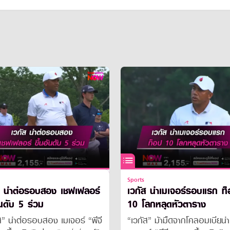
Sports
ส นำต่อรอบสอง เชฟเฟลอร์
เวกัส นำเมเจอร์รอบแรก ท
ันดับ 5 ร่วม
10 โลกหลุดหัวตาราง
ส” นำต่อรอบสอง เมเจอร์ “พีจี
“เวกัส” ม้ามืดจากโคลอมเบียนำ