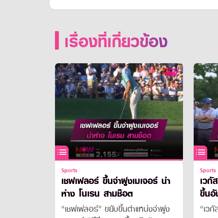
เรื่องที่เกี่ยวข้อง
Sports
Sports
เชฟเฟลอร์ ขึ้นจ่าฝูงเมเจอร์ นำ
เวกั
ห่าง โนเรน สามช็อต
ขึ้นอ
“เชฟเฟลอร์” ขยับขึ้นตำแหน่งจ่าฝูง
“เวกั