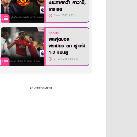
ประกาศคว้า คาวานี่,
เตลเลส
6 ต.ค. 2563 3:13 น.
Sports
ผลฟุตบอล
พรีเมียร์ ลีก ฟูแล่ม
1-2 แมนยู
21 ม.ค. 2564 3:00 น.