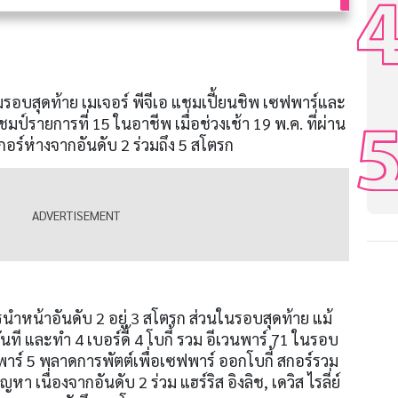
รอบสุดท้าย เมเจอร์ พีจีเอ แชมเปี้ยนชิพ เซฟพาร์และ
แชมป์รายการที่
15
ในอาชีพ เมื่อช่วงเช้า
19
พ
.
ค
.
ที่ผ่าน
อร์ห่างจากอันดับ
2
ร่วมถึง
5
สโตรก
รนำหน้าอันดับ
2
อยู่
3
สโตรก ส่วนในรอบสุดท้าย แม้
นทันที และทำ
4
เบอร์ดี้
4
โบกี้ รวม อีเวนพาร์
71
ในรอบ
พาร์
5
พลาดการพัตต์เพื่อเซฟพาร์ ออกโบกี้ สกอร์รวม
ปัญหา เนื่องจากอันดับ
2
ร่วม แฮร์ริส อิงลิช
,
เดวิส ไรลี่ย์