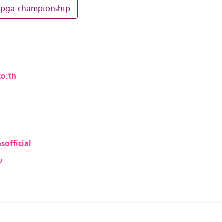
pga championship
o.th
sofficial
w