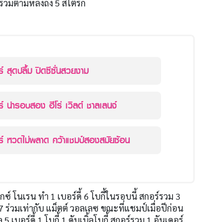
รวมตามหลังถึง
5
สโตรก
 สุดปลื้ม ปิดซีซั่นสวยงาม
์ นำรอบสอง ฮีโร่ เวิลด์ ชาลเลนจ์
์ หวดไม่พลาด คว้าแชมป์สองสมัยซ้อน
็กซ์ โนเรน ทำ
1
เบอร์ดี้
6
โบกี้ในรอบนี้ สกอร์รวม
3
7
ร่วมเท่ากับ แม็ตต์ วอลเลซ ขณะที่แชมป์เมื่อปีก่อน
้ล
5
เบอร์ดี้
1
โบกี้
1
ดับเบิ้ลโบกี้ สกอร์รวม
1
อันเดอร์