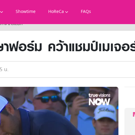
Showtime
HoReCa
FAQs
ห่าง 5 สโตรก
าฟอร์ม คว้าแชมป์เมเจอร
5 น.