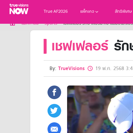
True AF2026
แพ็กเกจ
สิทธิพิเศษ
True AF2026
แม็กกาซีน
Sports
เชฟเฟลอร์ รักษาฟอร์ม คว้าแชมป์เมเจอร์
แพ็กเกจ
เชฟเฟลอร์
รักษ
NOW ENT
NOW SPORTS
NOW BUNDLES
NOW Muay Thai
แพ็กเกจทรูวิชันส์นาวทั้งหมด
By:
TrueVisions
19 พ.ค. 2568 3:4
เคเบิลและจานดาวเทียม
สิทธิพิเศษ
สิทธิพิเศษลูกค้าทรูวิชั่นส์
Showtime
HoReCa
แพ็กเกจสำหรับผู้ประกอบการ
หาร้านร่วมรายการ
FAQs