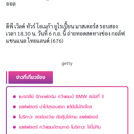
ออล
ดีพี เวิลด์ ทัวร์ โอเมก้า ยูโรเปี้ยน มาสเตอร์ส รอบสอง
เวลา
18.30
น
.
วันที่
6
ก
.
ย
.
นี้ ถ่ายทอดสดทางช่อง กอล์ฟ
แชนแนล ไทยแลนด์
(676)
getty
ข่าวที่เกี่ยวข้อง
แบรดลี่ย์ รักษาฟอร์ม คว้าแชมป์ BMW สมัยที่ 3
เชฟเฟลอร์ นำโด่งรอบแรก แต่ยังไม่คิดไกล
โมริคาวะ ลดช่องว่าง ยังลุ้นไล่ตาม เชฟเฟลอร์
เชฟเฟลอร์ คว้าแชมป์ตามคาด โมริคาวะ ไล่ไม่ทัน