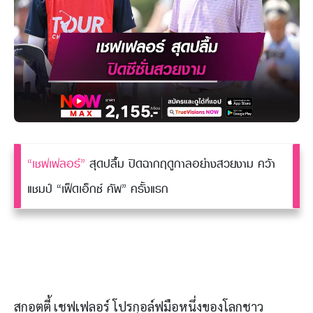
“เชฟเฟลอร์”
สุดปลื้ม ปิดฉากฤดูกาลอย่างสวยงาม คว้า
แชมป์ “เฟ็ดเอ็กซ์ คัพ” ครั้งแรก
สกอตตี้ เชฟเฟลอร์ โปรกอล์ฟมือหนึ่งของโลกชาว