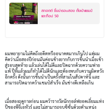
สกอตต์ ขึ้นนำรอบสอง ตั้งเป้าแชมป์
และท็อป 50
ผมพยายามไม่คิดถึงอดีตหรืออนาคตมากเกินไป แต่ผม
คิดว่าเมื่อสองปีก่อนมันค่อนข้างยากกับการขึ้นนำเมื่อเข้า
สู่รอบสุดท้าย แล้วเล่นได้ไม่ดีและปิดฉากด้วยความพ่าย
แพ้ ปีที่แล้วผมก็ทำได้ไม่ดีนักและต้องพบกับความผิดหวัง
อีกครั้ง ดังนั้นการขึ้นนำเป็นครั้งที่สามในสัปดาห์นี้ และ
สามารถปิดฉากคว้าแชมป์สำเร็จ มันช่างดีเหลือเกิน
เมื่อสองฤดูกาลก่อน ผมคว้ารางวัลนักกอล์ฟยอดเยี่ยมแห่ง
ปีของพีจีเอทัวร์ และไม่สามารถจบซีซั่นด้วยตำแหน่ง