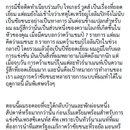
การมีชื่อติดทำเนียบร่วมกับ ไทเกอร์ วูดส์ เป็นเรื่องที่ยอด
เยี่ยม แต่ผมยังไม่เข้าใจว่าเหตุใดเหรียญโอลิมปิกจึงไม่นับ
เป็นชัยชนะอย่างเป็นทางการ มันค่อนข้างแปลกสำหรับ
ผม ผมรู้สึกว่านั่นเป็นส่วนหนึ่งของความโลภที่เกิดขึ้นใน
หัวของคุณ เมื่อมีคนบอกว่าคว้าแชมป์
7
รายการ แต่ผม
คิดว่าผมชนะ
8
รายการ ผมคว้าแชมป์โอลิมปิกในช่วง
กลางปี โดยรวมแล้วถือเป็นปีที่ยอดเยี่ยม ผมภูมิใจกับผล
การแข่งขัน มันเป็นสิ่งที่ผมพยายามไม่คิดถึงมากนัก แต่
เมื่อจบวัน การคว้าแชมป์ในแต่ละทัวร์นาเมนท์เป็นความ
รู้สึกที่ยอดเยี่ยมมาก และนั่นคือเป้าหมายการทำงานของ
เรา และการคว้าชัยชนะหลายรายการแบบที่ผมทำได้ใน
ฤดูกาลนี้ มันพิเศษจริงๆ
ตอนนี้ผมรอคอยที่จะได้กลับบ้านและพักผ่อนหนึ่ง
สัปดาห์หรือมากกว่านั้น ก่อนเริ่มเตรียมพร้อมสำหรับการ
แข่งขันเพรสซิเดนท์ส คัพ เพราะเป็นทัวร์นาเมนท์ที่ผม
ต้องการนำทีมสหรัฐอเมริกาคว้าชัยชนะที่รอยัล มอนทรี