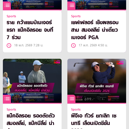
Sports
Sports
ราย คว้าแชมป์เมเจอร์
เชฟเฟลอร์ เซ็งผลรอบ
แรก แม็คอิลรอย จบที่
สาม สมอลลีย์ นำเดี่ยว
7 ร่วม
เมเจอร์ PGA
18 พ.ค. 2569 7:28 น.
17 พ.ค. 2569 4:50 น.
Sports
Sports
แม็คอิลรอย รอดตัดตัว
พีจีเอ ทัวร์ ยกเลิก เซ
สมอลลี่ย์, แม็คนีลี่ย์ นำ
นทรี เลื่อนเปิดซีซั่น