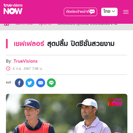
ไทย
ติดต่อเจ้าหน้าที่
True AF2026
แม็กกาซีน
Sports
เชฟเฟลอร์ สุดปลื้ม ปิดซีซั่นสวยงาม
แพ็กเกจ
NOW ENT
เชฟเฟลอร์
สุดปลื้ม ปิดซีซั่นสวยงาม
NOW SPORTS
NOW BUNDLES
NOW Muay Thai
By:
TrueVisions
แพ็กเกจทรูวิชันส์นาวทั้งหมด
6 ก.ย. 2567 7:08 น.
เคเบิลและจานดาวเทียม
สิทธิพิเศษ
สิทธิพิเศษลูกค้าทรูวิชั่นส์
Showtime
HoReCa
แพ็กเกจสำหรับผู้ประกอบการ
หาร้านร่วมรายการ
FAQs