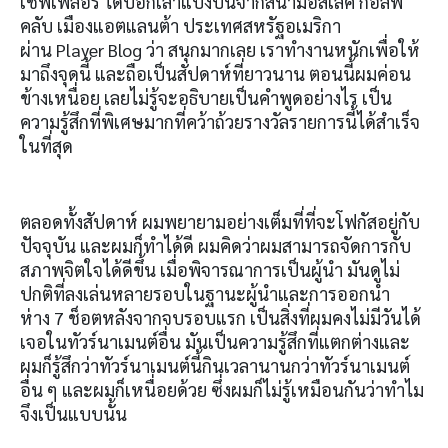
เชฟเฟลอร์ ได้บอกเล่าแบ่งปันจากสนามอีสเลค กอล์ฟ
คลับ เมืองแอตแลนต้า ประเทศสหรัฐอเมริกา
ผ่าน
Player Blog
ว่า สนุกมากเลย เราทำงานหนักเพื่อให้
มาถึงจุดนี้ และถือเป็นสัปดาห์ที่ยาวนาน ตอนนี้ผมค่อน
ข้างเหนื่อย เลยไม่รู้จะอธิบายเป็นคำพูดอย่างไร เป็น
ความรู้สึกที่พิเศษมากที่คว้าถ้วยรางวัลรายการนี้ได้สำเร็จ
ในที่สุด
ตลอดทั้งสัปดาห์ ผมพยายามอย่างเต็มที่ที่จะโฟกัสอยู่กับ
ปัจจุบัน และผมก็ทำได้ดี ผมคิดว่าผมสามารถจัดการกับ
สภาพจิตใจได้ดีขึ้น เมื่อพิจารณาการเป็นผู้นำ มันดูไม่
ปกติที่ลงเล่นหลายรอบในฐานะผู้นำและการออกนำ
ห่าง
7
ช็อตหลังจากจบรอบแรก เป็นสิ่งที่ผมคงไม่มีวันได้
เจอในทัวร์นาเมนต์อื่น มันเป็นความรู้สึกที่แตกต่างและ
ผมก็รู้สึกว่าทัวร์นาเมนต์นี้กินเวลานานกว่าทัวร์นาเมนต์
อื่น ๆ และผมก็เหนื่อยด้วย ซึ่งผมก็ไม่รู้เหมือนกันว่าทำไม
จึงเป็นแบบนั้น