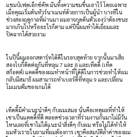
แชมป์เฟดเอ็กซ์คัพ มันทิ้งความขมขื่นเอาไว้ โดยเฉพาะ
เมื่อคุณเริ่มต้นทัวร์นาเมนท์ด้วยการเป็นผู้นำ บางทีใน
ช่วงสองฤดูกาลที่ผ่านมา ผมอาจกดดันตัวเองว่าต้องชนะ
มากเกินไปหรืออะไรก็ตาม แต่ปีนี้ผมทำได้เยี่ยมและ
ปิดฉากได้สวยงาม
ในปีนี้ผมออกสตาร์ทได้ดีในรอบสุดท้าย จากนั้นมาเสีย
สองโบกี้ติดต่อกันที่หลุม
7
และ
8
และเท็ดดี้
(
เท็ด
สก็อตต์
)
แคดดี้ของผมทำหน้าที่ได้ดีในการช่วยทำให้ผม
กลับมีสมาธิ ผมสามารถทำเบอร์ดี้ที่หลุม
9
และเปลี่ยน
โมเมนตัมของเกมได้
เท็ดดี้มีคำแนะนำดีๆ กับผมเสมอ นั่นคือเหตุผลที่ทำให้
เขาเป็นแคดดี้ที่ดี ตลอดช่วงเวลาที่ร่วมงานกันมาไม่มีวัน
ไหนเลยที่เขาไม่ได้แนะนำสิ่งดีๆ กับผม หรือไม่ได้ทำให้
ผมหัวเราะในยามที่ผมต้องการ เขาคือสมบัติล้ำค่าของผม