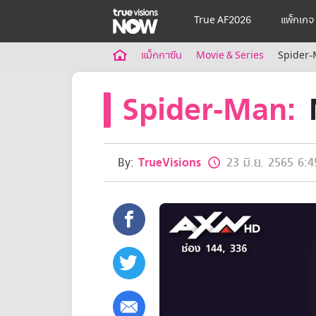
True AF2026
แพ็กเกจ
True AF2026
แม็กกาซีน
Movie & Series
Spider-
แพ็กเกจ
Spider-Man:
NOW ENT
NOW FOOTBALL
NOW SPORTS
NOW MAX
NOW Muay Thai
By:
TrueVisions
23 มิ.ย. 2565 6:4
แพ็กเกจทรูวิชันส์นาวทั้งหมด
เคเบิลและจานดาวเทียม
สิทธิพิเศษ
สิทธิพิเศษลูกค้าทรูวิชั่นส์
Showtime
HoReCa
แพ็กเกจสำหรับผู้ประกอบการ
หาร้านร่วมรายการ
FAQs