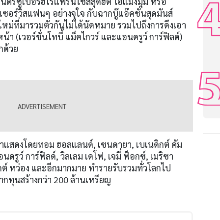
ตร์ซูเปอร์ฮีโร่แฟรนไชส์สุดฮิต ไอ้แมงมุม หรือ
อร์วิสแฟนๆ อย่างจุใจ กับฉากบู๊แอ๊คชั่นสุดมันส์
หม่ที่มารวมตัวกันไม่ได้นัดหมาย รวมไปถึงการดึงเอา
 (เวอร์ชั่นโทบี้ แม็คไกวร์ และแอนดรูว์ การ์ฟิลด์)
กด้วย
ำแสดงโดยทอม ฮอลแลนด์, เซนดายา, เบเนดิกต์ คัม
นดรูว์ การ์ฟิลด์, วิลเลม เดโฟ, เจมี่ ฟ็อกซ์, เมริซา
ิกต์ หว่อง และอีกมากมาย ทำรายรับรวมทั่วโลกไป
ากทุนสร้างกว่า 200 ล้านเหรียญ