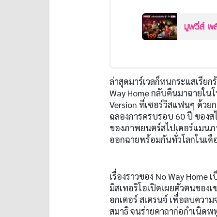
มูฟวี่ส์ พ
ล่าสุดมาร์เวลก็ทนกระแสเรียก
Way Home กลับคืนมาฉายในโรง
Version ที่เซอร์วิสแฟนๆ ด้วยก
ฉลองการครบรอบ 60 ปี ของสไป
ของภาพยนตร์สไปเดอร์แมนภาคแร
ออกฉายพร้อมกันทั่วโลกในเด
เรื่องราวของ No Way Home เป
มิสเทอริโอเปิดเผยตัวตนของเข
อกเตอร์ สเตรนจ์ เพื่อลบความ
สมาธิ จนร่ายคาถาก่อกำเนิดพหุ