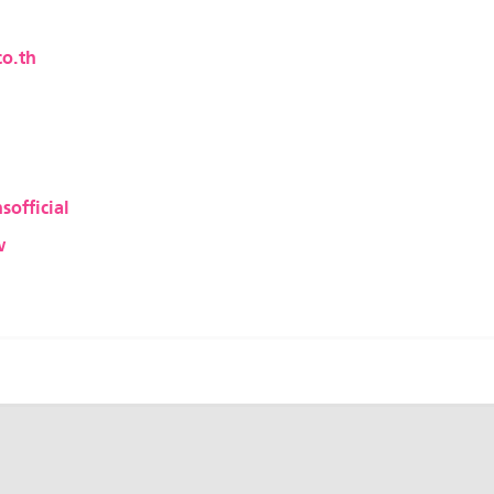
o.th
sofficial
w