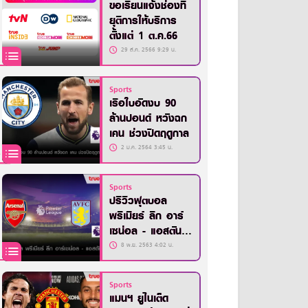
ขอเรียนแจ้งช่องที่
ยุติการให้บริการ
ตั้งแต่ 1 ต.ค.66
29 ส.ค. 2566 9:29 น.
Sports
เรือใบอัดงบ 90
ล้านปอนด์ หวังฉก
เคน ช่วงปิดฤดูกาล
2 ม.ค. 2564 3:45 น.
Sports
ปรีวิวฟุตบอล
พรีเมียร์ ลีก อาร์
เซน่อล - แอสตัน
วิลล่า
8 พ.ย. 2563 4:02 น.
Sports
แมนฯ ยูไนเต็ด