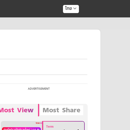
ไทย
Most View
Most Share
Term