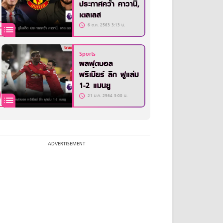
ประกาศคว้า คาวานี่,
เตลเลส
6 ต.ค. 2563 3:13 น.
Sports
ผลฟุตบอล
พรีเมียร์ ลีก ฟูแล่ม
1-2 แมนยู
21 ม.ค. 2564 3:00 น.