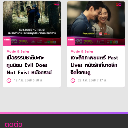
Movie & Series
Movie & Series
เมื่อธรรมชาติปะทะ
เจาะลึกภาพยนตร์ Past
ทุนนิยม Evil Does
Lives หนังรักที่บาดลึก
Not Exist หนังดราม่า
จิตใจคนดู
แห่งปีที่ผู้กำกับระดับออ
12 ก.ย. 2568 5:58 น.
22 ส.ค. 2568 7:17 น.
สการ์
ติดต่อ