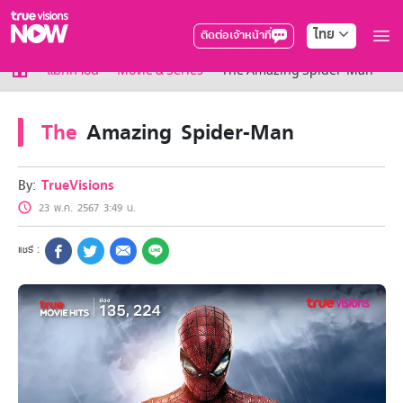
ไทย
ติดต่อเจ้าหน้าที่
True AF2026
แม็กกาซีน
Movie & Series
The Amazing Spider-Man
แพ็กเกจ
NOW ENT
The
Amazing Spider-Man
NOW SPORTS
NOW BUNDLES
NOW Muay Thai
By:
TrueVisions
แพ็กเกจทรูวิชันส์นาวทั้งหมด
23 พ.ค. 2567 3:49 น.
เคเบิลและจานดาวเทียม
สิทธิพิเศษ
สิทธิพิเศษลูกค้าทรูวิชั่นส์
Showtime
HoReCa
แพ็กเกจสำหรับผู้ประกอบการ
หาร้านร่วมรายการ
FAQs