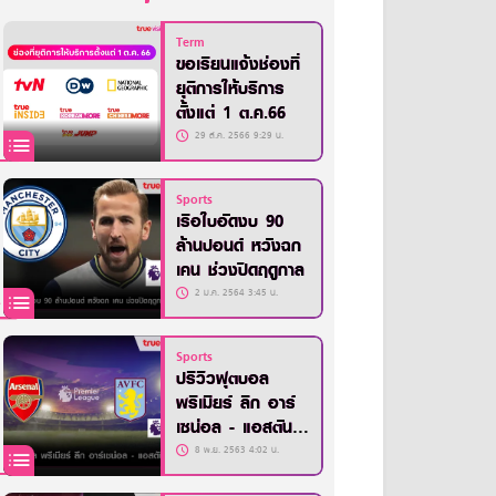
Term
ขอเรียนแจ้งช่องที่
ยุติการให้บริการ
ตั้งแต่ 1 ต.ค.66
29 ส.ค. 2566 9:29 น.
Sports
เรือใบอัดงบ 90
ล้านปอนด์ หวังฉก
เคน ช่วงปิดฤดูกาล
2 ม.ค. 2564 3:45 น.
Sports
ปรีวิวฟุตบอล
พรีเมียร์ ลีก อาร์
เซน่อล - แอสตัน
วิลล่า
8 พ.ย. 2563 4:02 น.