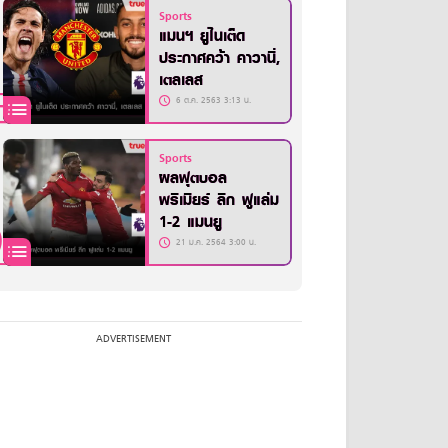
Sports
แมนฯ ยูไนเต็ด
ประกาศคว้า คาวานี่,
เตลเลส
6 ต.ค. 2563 3:13 น.
Sports
ผลฟุตบอล
พรีเมียร์ ลีก ฟูแล่ม
1-2 แมนยู
21 ม.ค. 2564 3:00 น.