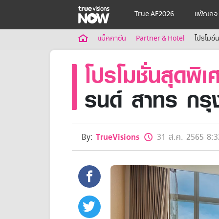
True AF2026
แพ็กเกจ
True AF2026
แม็กกาซีน
Partner & Hotel
โปรโมชั
แพ็กเกจ
โปรโมชั่นสุดพิเ
NOW ENT
NOW FOOTBALL
NOW SPORTS
รนด์ สาทร กรุ
NOW MAX
NOW Muay Thai
แพ็กเกจทรูวิชันส์นาวทั้งหมด
เคเบิลและจานดาวเทียม
By:
TrueVisions
31 ส.ค. 2565 8:3
สิทธิพิเศษ
สิทธิพิเศษลูกค้าทรูวิชั่นส์
Showtime
HoReCa
แพ็กเกจสำหรับผู้ประกอบการ
หาร้านร่วมรายการ
FAQs