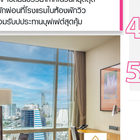
พักผ่อนที่โรงแรมในห้องพักวิว
อมรับปประทานบุฟเฟต์สุดคุ้ม