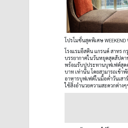
โปรโมชั่นสุดพิเศษ WEEKEND 
โรงแรมอีสติน แกรนด์ สาทร กร
บรรยากาศในวันหยุดสุดสัปดาห์
พร้อมรับปประทานบุฟเฟต์สุดคุ้
บาท เท่านั้น โดยสามารถเข้าพั
อาหารบุฟเฟต์ในมื้อค่ำวันเสาร
ใช้สิ่งอำนวยความสะดวกต่างๆ