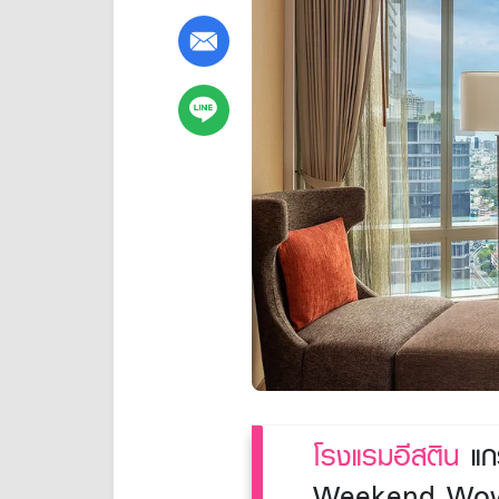
โรงแรมอีสติน
แกร
Weekend Wow เ