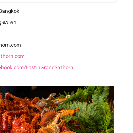
 Bangkok
รุงเทพฯ
athorn.com
athorn.com
ebook.com/EastinGrandSathorn