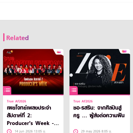
Related
True AF2026
True AF2026
เผยโจทย์เพลงประจำ
ซอ-รสริน: จากศิลปินสู่
สัปดาห์ที่ 2:
ครู … ผู้ส่งต่อความฝัน
Producer’s Week -
สัปดาห์ของโปรดิวเซอร์
14 jun 2026 13:05 น.
29 may 2026 8:05 น.