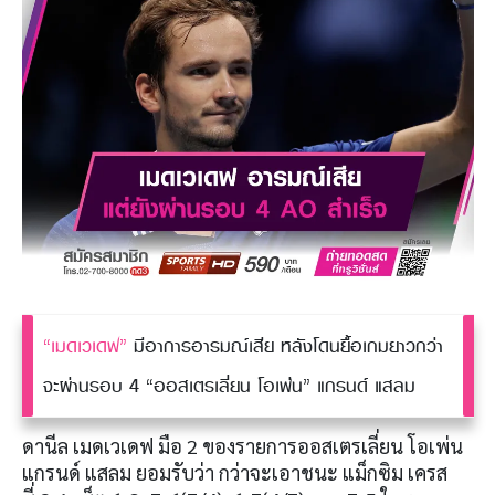
“เมดเวเดฟ”
มีอาการอารมณ์เสีย หลังโดนยื้อเกมยาวกว่า
จะผ่านรอบ 4 “ออสเตรเลี่ยน โอเพ่น” แกรนด์ แสลม
ดานีล เมดเวเดฟ มือ 2 ของรายการออสเตรเลี่ยน โอเพ่น
แกรนด์ แสลม ยอมรับว่า กว่าจะเอาชนะ แม็กซิม เครส