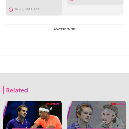
29 aug 2023 9:29 น.
Related