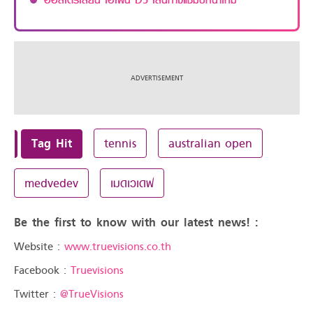
Tag Hit
tennis
australian open
medvedev
เมดเวเดฟ
Be the first to know with our latest news! :
Website :
www.truevisions.co.th
Facebook :
Truevisions
Twitter :
@TrueVisions