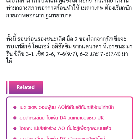
เมื่อไม่สามารถเบรกเกมคู่แข่งได้ นอกจากนี้เกมยาวนาน
ท่ามกลางสภาพอากาศร้อนทำให้ เมดเวเดฟ ต้องเรียกนัก
กายภาพออกมาปฐมพยาบาล
ทั้งนี้ รอบก่อนรองชนะเลิศ มือ 2 ของโลกจากรัสเซียจะ
พบ เฟลิกซ์ โอเกอร์-อลิอัสซิม จากแคนาดา ที่เอาชนะ มา
ริน ซิลิช 3-1 เซ็ต 2-6, 7-6(9/7), 6-2 และ 7-6(7/4)
มา
ได้
Related
เมดเวเดฟ วอนผู้ชม AOให้เกียรติกันหลังโดนโห่หนัก
ออสเตรเลี่ยน โอเพ่น D4 วันเหงาของชาว UK
โอซากะ ไม่เสียใจร่วง AO มั่นใจสู้เพื่อทุกคะแนนแล้ว
ออสเตรเลี่ยน โอเพ่น D5 เส้นทางแชมป์หน้าใหม่