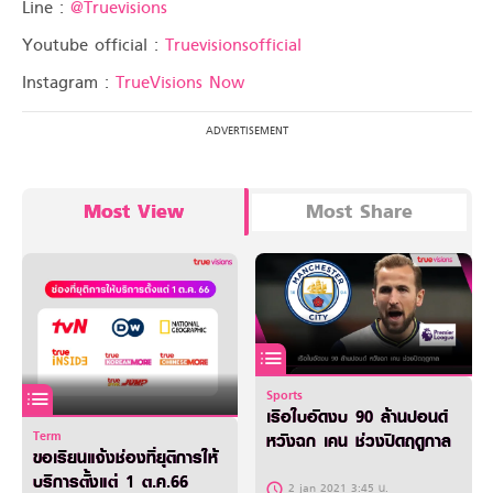
Line :
@Truevisions
Youtube official :
Truevisionsofficial
Instagram :
TrueVisions Now
Most View
Most Share
Sports
เรือใบอัดงบ 90 ล้านปอนด์
Term
หวังฉก เคน ช่วงปิดฤดูกาล
ขอเรียนแจ้งช่องที่ยุติการให้
บริการตั้งแต่ 1 ต.ค.66
2 jan 2021 3:45 น.