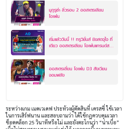
มูกูรูซ่า ลิ่วรอบ 2 ออสเตรเลียน
โอเพ่น
เริ่มแล้ววันนี้ !! ทรูวิชั่นส์ ยิงสดจุใจ ที่
เดียว ออสเตรเลียน โอเพ่นแกรนด์ส
แลมแรก ของปี 2022
ออสเตรเลี่ยน โอเพ่น D3 สังเวียน
จอมพลัง
ระหว่างเกม เมดเวเดฟ ประท้วงผู้ตัดสินที่ เครสซี่ ใช้เวลา
ในการเสิร์ฟนาน และสอบถามว่า ได้ใช้กฎควบคุมเวลา
ช็อตคล็อก 25
วินาทีหรือไม่ และยังตะโกนว่า “น่าเบื่อ”