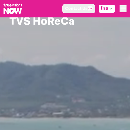
Contact Us
ไทย
TVS HoReCa
True AF2026
Hyundai Cup
Packages
NOW ENT
NOW FOOTBALL
NOW SPORTS
NOW BUNDLES
NOW Muay Thai
แพ็กเกจทรูวิชันส์นาวทั้งหมด
เคเบิลและจานดาวเทียม
สิทธิพิเศษ
สิทธิพิเศษลูกค้าทรูวิชั่นส์
Showtime
HoReCa
แพ็กเกจสำหรับผู้ประกอบการ
หาร้านร่วมรายการ
FAQs