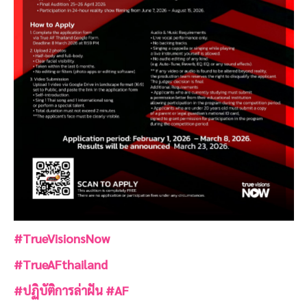
#TrueVisionsNow
#TrueAFthailand
#ปฏิบัติการล่าฝัน
#AF