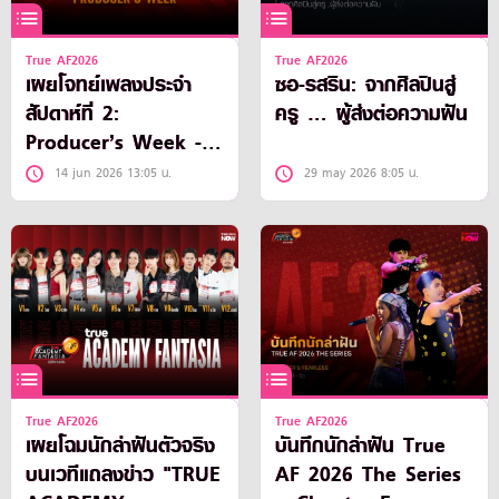
True AF2026
True AF2026
เผยโจทย์เพลงประจำ
ซอ-รสริน: จากศิลปินสู่
สัปดาห์ที่ 2:
ครู … ผู้ส่งต่อความฝัน
Producer’s Week -
สัปดาห์ของโปรดิวเซอร์
14 jun 2026 13:05 น.
29 may 2026 8:05 น.
True AF2026
True AF2026
เผยโฉมนักล่าฝันตัวจริง
บันทึกนักล่าฝัน True
บนเวทีแถลงข่าว "TRUE
AF 2026 The Series