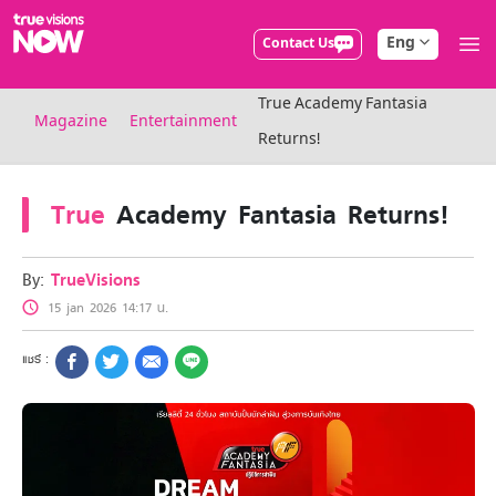
Eng
Contact Us
True AF2026
True Academy Fantasia
Packages
Magazine
Entertainment
NOW ENT
Returns!
NOW SPORTS
NOW BUNDLES
True
Academy Fantasia Returns!
NOW Muay Thai
All TrueVisions Now Packages
Cable and Satellite
By:
TrueVisions
Privilege
15 jan 2026 14:17 น.
TrueVisions Privileges
Showtime
HoReCa
Package for Business
Find participating stores
FAQs