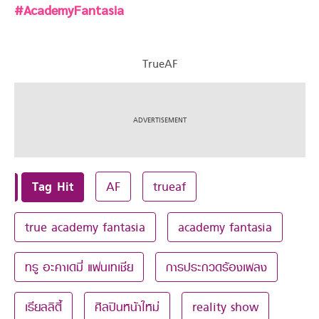
#AcademyFantasia
TrueAF
Tag Hit
AF
trueaf
true academy fantasia
academy fantasia
ทรู อะคาเดมี่ แฟนเทเชีย
การประกวดร้องเพลง
เรียลลิตี้
ศิลปินหน้าใหม่
reality show