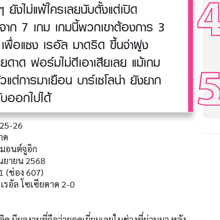
ๆ ยังไม่แพ้ใครเลยนับตั้งแต่เปิด
จาก 7 เกม เกมนี้พวกเขาต้องการ 3
เพื่อแซง เรอัล มาดริด ขึ้นจ่าฝูง
ซียดาด ฟอร์มไม่ดีเอาเสียเลย แม้เกม
้วแต่การมาเยือน บาร์เซโลน่า ยังยาก
ับออกไปได้
025-26
ดาด
มอนต์จูอิก
 กันยายน 2568
1 (ช่อง 607)
 เรอัล โซเซียดาด 2-0
ลิค มีผลงานที่ถือว่ายอดเยี่ยมเลยในช่วงที่ผ่านมา หลัง