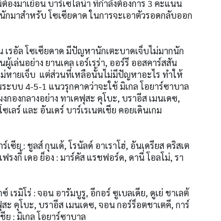
นี้ต้องมาเยือน บาร์เซโลน่า ที่กำลังต้องการ 3 คะแนน
นที่หนักมาสำหรับ โซเซียดาด ในการจะเอาตัวรอดกลับออก
น เรอัล โซเซียดาด มีปัญหานักเตะบาดเจ็บไม่มากนัก
้เล่นอย่าง ยานเคล เอร์เรร่า, ออร์รี ออสคาร์สสัน
งไม่หายเจ็บ แต่ส่วนที่เหลือนั้นไม่มีปัญหาอะไร ทำให้
ในระบบ 4-5-1 แนวรุกคาดว่าจะใช้ มิเกล โอยาร์ซาบาล
แผงกองกลางอย่าง ทาเคฟุสะ คุโบะ, บราอีส เมนเดซ,
โซเลร์ และ อันเดร์ บาร์เรเนตเชีย คอยเดินเกม
์เซีย : ชูลส์ กุนเด้, โรนัลด์ อาเราโฮ่, อันเดรียส คริสเต
 เฟรงกี้ เดอ ย็อง : มาร์คัส แรชฟอร์ด, ดานี่ โอลโม่, รา
์ เรมิโร่ : จอน อารัมบูรู, อีกอร์ ซูเบลเดีย, ดูเย่ ชาเลต้
ฟุสะ คุโบะ, บราอีส เมนเดซ, จอน กอร์ร็อตชาเตคี, การ์
เชีย : มิเกล โอยาร์ซาบาล