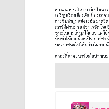
ความน่าจะเป็น : บาร์เซโลน่า กำ
เปรียบเรื่องเสียงเชียร์ ประกอ
การขึ้นจ่าฝูง หลัง เรอัล มาด
เสาร์ที่ผ่านมา แม้ว่า เรอัล โซเ
ชนะในเกมล่าสุดได้แล้ว แต่ก็ยั
นั่นทำให้เกมนี้จะเป็น บาร์ซ่า
บดเอาชนะไปได้อย่างไม่ยากนั
สกอร์ที่คาด : บาร์เซโลน่า ชนะ