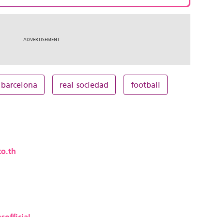
barcelona
real sociedad
football
o.th