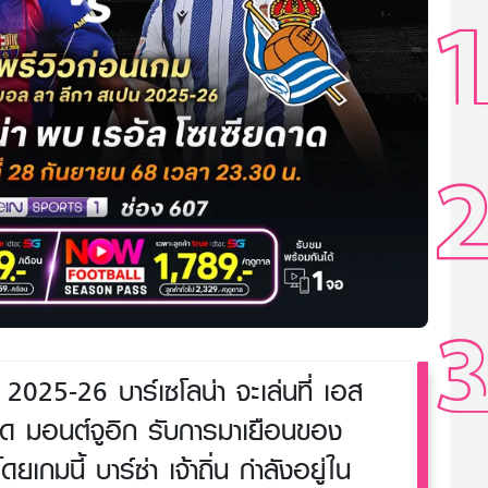
2025-26 บาร์เซโลน่า จะเล่นที่ เอส
 เด มอนต์จูอิก รับการมาเยือนของ
ยเกมนี้ บาร์ซ่า เจ้าถิ่น กำลังอยู่ใน