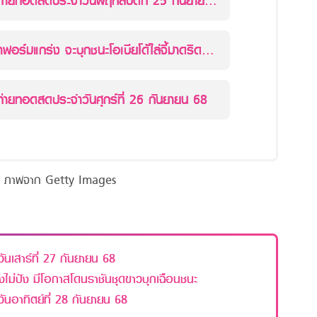
่ายทอดสดประจำวันพฤหัสบดีที่ 25 กันยายน
่าฟอร์มแกร่ง จะบุกชนะโอเบียโด้ไล่จี้มาดริด
ต้ม
่ายทอดสดประจำวันศุกร์ที่ 26 กันยายน 68
ภาพจาก Getty Images
เสาร์ที่ 27 กันยายน 68
ังไม่ปัง มีโอกาสโดนราชันชุดขาวบุกเฉือนชนะ
นอาทิตย์ที่ 28 กันยายน 68