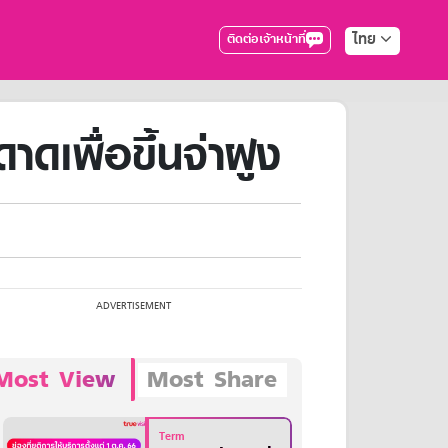
ไทย
ติดต่อเจ้าหน้าที่
าดเพื่อขึ้นจ่าฝูง
Most View
Most Share
Term