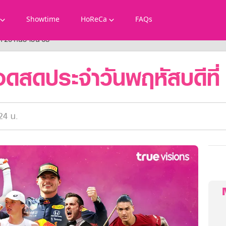
Showtime
HoReCa
FAQs
่ 25 กันยายน 68
ดสดประจำวันพฤหัสบดีที่
24 น.