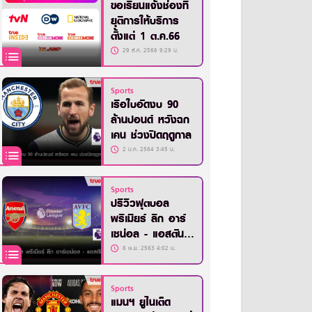
ขอเรียนแจ้งช่องที่
ยุติการให้บริการ
ตั้งแต่ 1 ต.ค.66
29 ส.ค. 2566 9:29 น.
Sports
เรือใบอัดงบ 90
ล้านปอนด์ หวังฉก
เคน ช่วงปิดฤดูกาล
2 ม.ค. 2564 3:45 น.
Sports
ปรีวิวฟุตบอล
พรีเมียร์ ลีก อาร์
เซน่อล - แอสตัน
วิลล่า
8 พ.ย. 2563 4:02 น.
Sports
แมนฯ ยูไนเต็ด