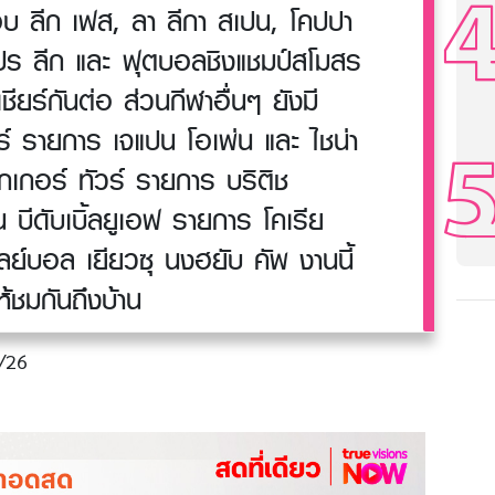
รอบ ลีก เฟส, ลา ลีกา สเปน, โคปปา
 โปร ลีก และ ฟุตบอลชิงแชมป์สโมสร
ชียร์กันต่อ ส่วนกีฬาอื่นๆ ยังมี
วร์ รายการ เจแปน โอเพ่น และ ไชน่า
ุกเกอร์ ทัวร์ รายการ บริติช
 บีดับเบิ้ลยูเอฟ รายการ โคเรีย
ย์บอล เยียวซุ นงฮยับ คัพ งานนี้
ให้ชมกันถึงบ้าน
/26