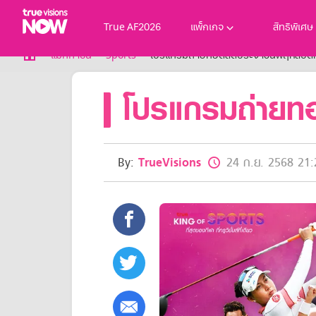
True AF2026
แพ็กเกจ
สิทธิพิเศษ
True AF2026
แม็กกาซีน
Sports
โปรแกรมถ่ายทอดสดประจำวันพฤหัสบดีที
แพ็กเกจ
โปรแกรมถ่ายทอ
NOW ENT
NOW SPORTS
NOW BUNDLES
NOW Muay Thai
แพ็กเกจทรูวิชันส์นาวทั้งหมด
By:
TrueVisions
24 ก.ย. 2568 21:
เคเบิลและจานดาวเทียม
สิทธิพิเศษ
สิทธิพิเศษลูกค้าทรูวิชั่นส์
Showtime
HoReCa
แพ็กเกจสำหรับผู้ประกอบการ
หาร้านร่วมรายการ
FAQs