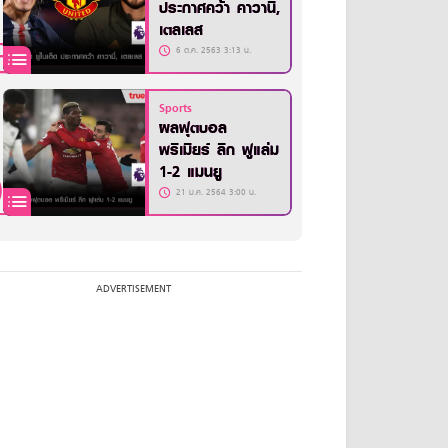
ประกาศคว้า คาวานี่,
เตลเลส
6 ต.ค. 2563 3:13 น.
Sports
ผลฟุตบอล
พรีเมียร์ ลีก ฟูแล่ม
1-2 แมนยู
21 ม.ค. 2564 3:00 น.