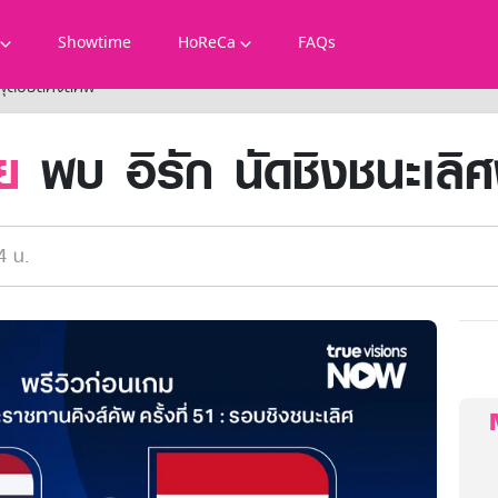
Showtime
HoReCa
FAQs
ศฟุตบอลคิงส์คัพ
ย
พบ อิรัก นัดชิงชนะเลิศ
4 น.