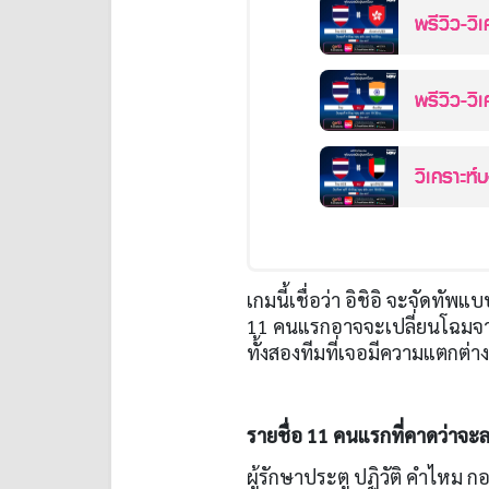
พรีวิว-ว
เกมอุ่นเคร
พรีวิว-วิ
ฟีฟ่าเดย์
วิเคราะห์
อีU23
เกมนี้เชื่อว่า อิชิอิ จะจัดทั
11 คนแรกอาจจะเปลี่ยนโฉมจา
ทั้งสองทีมที่เจอมีความแตกต่า
รายชื่อ 11 คนแรกที่คาดว่าจ
ผู้รักษาประตู ปฏิวัติ คำไหม กอ