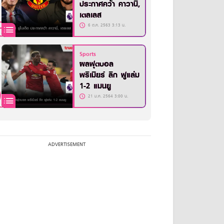
ประกาศคว้า คาวานี่,
เตลเลส
6 ต.ค. 2563 3:13 น.
Sports
ผลฟุตบอล
พรีเมียร์ ลีก ฟูแล่ม
1-2 แมนยู
21 ม.ค. 2564 3:00 น.