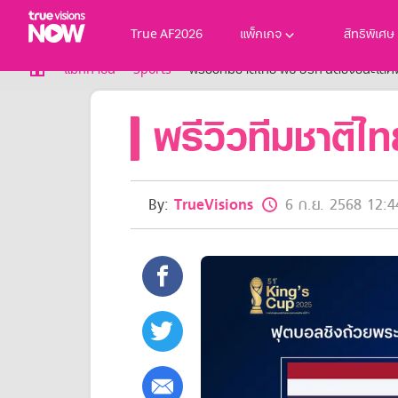
True AF2026
แพ็กเกจ
สิทธิพิเศษ
True AF2026
แม็กกาซีน
Sports
พรีวิวทีมชาติไทย พบ อิรัก นัดชิงชนะเลิ
แพ็กเกจ
พรีวิวทีมชาติไท
NOW ENT
NOW SPORTS
NOW BUNDLES
NOW Muay Thai
แพ็กเกจทรูวิชันส์นาวทั้งหมด
By:
TrueVisions
6 ก.ย. 2568 12:4
เคเบิลและจานดาวเทียม
สิทธิพิเศษ
สิทธิพิเศษลูกค้าทรูวิชั่นส์
Showtime
HoReCa
แพ็กเกจสำหรับผู้ประกอบการ
หาร้านร่วมรายการ
FAQs