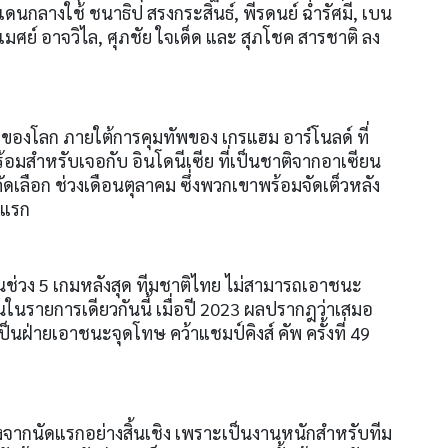
แดนกลางใช้ ชนาธิป สรงกระสินธ์, พีรดนย์ ฉ่ำรัศมี, เบน
รเมศย์ อาจวิไล, ศุภชัย ใจเด็ด และ สุภโชค สารชาติ ลง
 58 ของโลก ภายใต้การคุมทัพของ เกรแฮม อาร์โนลด์ ที่
้อมสำหรับเจอกับ อินโดนีเซีย ที่เป็นชาติจากอาเซียน
เลือก ช่วงเดือนตุลาคม ซึ่งพวกเขาพร้อมจัดเต็วหลัง
มแรก
นช่วง 5 เกมหลังสุด ทีมชาติไทย ไม่สามารถเอาชนะ
ันในรายการเดียวกันนี้ เมื่อปี 2023 ผลปรากฎว่าเสมอ
เป็นฝ่ายเอาชนะจุดโทษ คว้าแชมป์คิงส์ คัพ ครั้งที่ 49
งจากนัดแรกอย่างสิ้นเชิง เพราะเป็นงานหนักสำหรับทีม