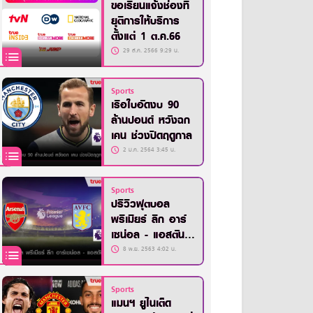
ขอเรียนแจ้งช่องที่
ยุติการให้บริการ
ตั้งแต่ 1 ต.ค.66
29 ส.ค. 2566 9:29 น.
Sports
เรือใบอัดงบ 90
ล้านปอนด์ หวังฉก
เคน ช่วงปิดฤดูกาล
2 ม.ค. 2564 3:45 น.
Sports
ปรีวิวฟุตบอล
พรีเมียร์ ลีก อาร์
เซน่อล - แอสตัน
วิลล่า
8 พ.ย. 2563 4:02 น.
Sports
แมนฯ ยูไนเต็ด