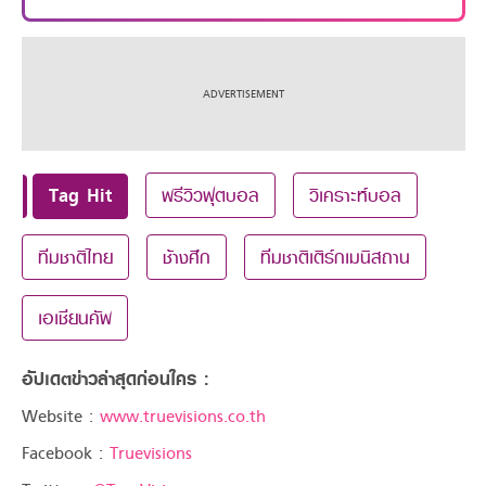
Tag Hit
พรีวิวฟุตบอล
วิเคราะห์บอล
ทีมชาติไทย
ช้างศึก
ทีมชาติเติร์กเมนิสถาน
เอเชียนคัพ
อัปเดตข่าวล่าสุดก่อนใคร :
Website :
www.truevisions.co.th
Facebook :
Truevisions