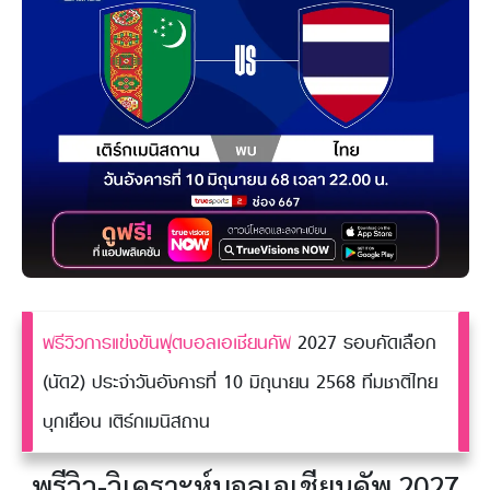
พรีวิวการแข่งขันฟุตบอลเอเชียนคัพ
2027 รอบคัดเลือก
(นัด2) ประจำวันอังคารที่ 10 มิถุนายน 2568 ทีมชาติไทย
บุกเยือน เติร์กเมนิสถาน
พรีวิว-วิเคราะห์บอลเอเชียนคัพ 2027