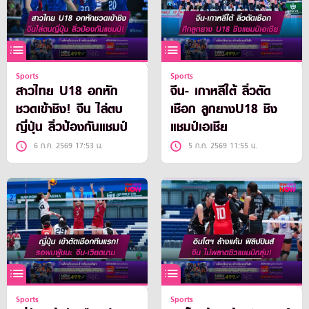
Sports
Sports
สาวไทย U18 อกหัก
จีน- เกาหลีใต้ ลิ่วตัด
ชวดเข้าชิง! จีน ไล่ตบ
เชือก ลูกยางU18 ชิง
ญี่ปุ่น ลิ่วป้องกันแชมป์
แชมป์เอเชีย
6 ก.ค. 2569 17:53 น.
5 ก.ค. 2569 11:55 น.
Sports
Sports