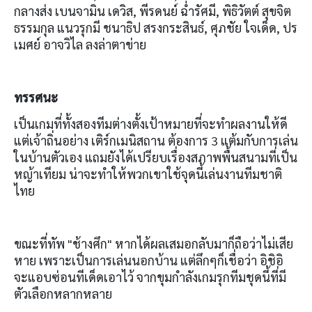
กลางส่ง เบนจามิน เดวิส, พีรดนย์ ฉ่ำรัศมี, พิธิวัตต์ สุขจิต
ธรรมกุล แนวรุกมี ชนาธิป สรงกระสินธ์, ศุภชัย ใจเด็ด, ปร
เมศย์ อาจวิไล ลงล่าตาข่าย
ทรรศนะ
เป็นเกมที่ทั้งสองทีมต่างตั้งเป้าหมายที่จะทำผลงานให้ดี
แต่เจ้าถิ่นอย่าง เติร์กเมนิสถาน ต้องการ 3 แต้มกับการเล่น
ในบ้านตัวเอง แถมยังได้เปรียบเรื่องสภาพพื้นสนามที่เป็น
หญ้าเทียม น่าจะทำให้พวกเขาใช้จุดนี้เล่นงานทีมชาติ
ไทย
ขณะที่ทัพ "ช้างศึก" หากได้ผลเสมอกลับมาก็ถือว่าไม่เสีย
หาย เพราะเป็นการเล่นนอกบ้าน แต่ลึกๆก็เชื่อว่า อิชิอิ
จะแอบซ่อนทีเด็ดเอาไว้ จากขุมกำลังเกมรุกทีมชุดนี้ที่มี
ตัวเลือกหลากหลาย