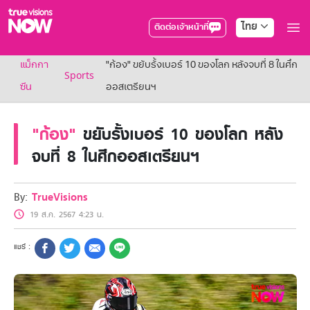
ไทย
ติดต่อเจ้าหน้าที่
True AF2026
แม็กกา
"ก้อง" ขยับรั้งเบอร์ 10 ของโลก หลังจบที่ 8 ในศึก
แพ็กเกจ
Sports
NOW ENT
ซีน
ออสเตรียนฯ
NOW SPORTS
NOW BUNDLES
"ก้อง"
ขยับรั้งเบอร์ 10 ของโลก หลัง
NOW Muay Thai
แพ็กเกจทรูวิชันส์นาวทั้งหมด
จบที่ 8 ในศึกออสเตรียนฯ
เคเบิลและจานดาวเทียม
สิทธิพิเศษ
สิทธิพิเศษลูกค้าทรูวิชั่นส์
By:
TrueVisions
Showtime
19 ส.ค. 2567 4:23 น.
HoReCa
แพ็กเกจสำหรับผู้ประกอบการ
หาร้านร่วมรายการ
FAQs