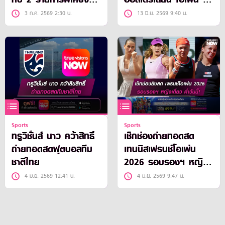
CNN
วิชั่นส์ นาว ยิงสด!
3 ก.ค. 2569 2:30 น.
13 มิ.ย. 2569 9:40 น.
Sports
Sports
ทรูวิชั่นส์ นาว คว้าสิทธิ์
เช็กช่องถ่ายทอดสด
ถ่ายทอดสดฟุตบอลทีม
เทนนิสเฟรนช์โอเพ่น
ชาติไทย
2026 รอบรองฯ หญิง
เดี่ยว ค่ำวันนี้!
4 มิ.ย. 2569 12:41 น.
4 มิ.ย. 2569 9:47 น.