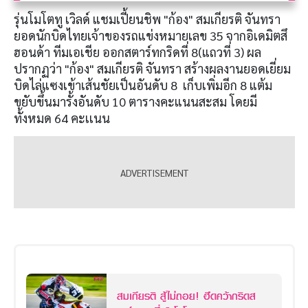
รุ่นโมโตทู เวิลด์ แชมเปี้ยนชิพ "ก้อง" สมเกียรติ จันทรา
ยอดนักบิดไทยเจ้าของรถแข่งหมายเลข 35 จากอิเดมิตสึ
ฮอนด้า ทีมเอเชีย ออกสตาร์ทกริดที่ 8(แถวที่ 3) ผล
ปรากฏว่า "ก้อง" สมเกียรติ จันทรา สร้างผลงานยอดเยี่ยม
บิดไล่แซงเข้าเส้นชัยเป็นอันดับ 8 เก็บเพิ่มอีก 8 แต้ม
ขยับขึ้นมารั้งอันดับ 10 ตารางคะแนนสะสม โดยมี
ทั้งหมด 64 คะเเนน
สมเกียรติ สู้ไม่ถอย! ฮึดคว้ากริดส