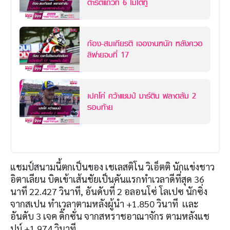
ตาร์ตแถวที่ 6 โมโตทู
ก้อง-สมเกียรติ เจองานหนัก หลังควอ
ลิฟายจบที่ 17
เปคโค่ คว้าแชมป์ มาร์ติน พลาดล้ม 2
รอบท้าย
แชมป์สนามนี้ตกเป็นของ เชเลสติโน วิเอ็ตติ นักแข่งชาว
อิตาเลียน บิดเข้าเส้นชัยเป็นคันแรกทำเวลาดีที่สุด 36
นาที 22.427 วินาที, อันดับที่ 2 อลอนโซ่ โลเปซ นักซิ่ง
จากสเปน ทำเวลาตามหลังผู้นำ +1.850 วินาที เเละ
อันดับ 3 เจค ดิ๊กซั่น จากสหราชอาณาจักร ตามหลังแช
ปม์ +1.974 วินาที