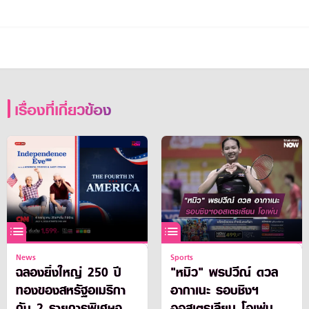
เรื่องที่เกี่ยวข้อง
News
Sports
ฉลองยิ่งใหญ่ 250 ปี
"หมิว" พรปวีณ์ ดวล
ทองของสหรัฐอเมริกา
อากาเนะ รอบชิงฯ
กับ 2 รายการพิเศษจาก
ออสเตรเลียน โอเพ่น ทรู