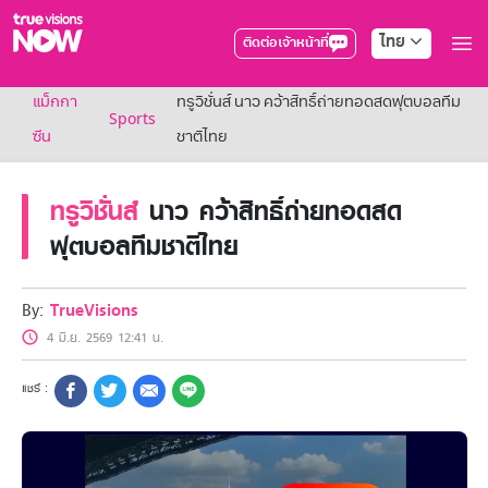
ไทย
ติดต่อเจ้าหน้าที่
True AF2026
แม็กกา
ทรูวิชั่นส์ นาว คว้าสิทธิ์ถ่ายทอดสดฟุตบอลทีม
แพ็กเกจ
Sports
NOW ENT
ซีน
ชาติไทย
NOW SPORTS
NOW BUNDLES
ทรูวิชั่นส์
นาว คว้าสิทธิ์ถ่ายทอดสด
NOW Muay Thai
แพ็กเกจทรูวิชันส์นาวทั้งหมด
ฟุตบอลทีมชาติไทย
เคเบิลและจานดาวเทียม
สิทธิพิเศษ
สิทธิพิเศษลูกค้าทรูวิชั่นส์
By:
TrueVisions
Showtime
4 มิ.ย. 2569 12:41 น.
HoReCa
แพ็กเกจสำหรับผู้ประกอบการ
หาร้านร่วมรายการ
FAQs