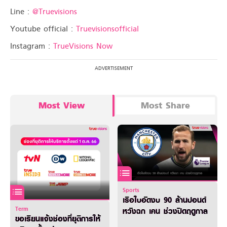
Line :
@Truevisions
Youtube official :
Truevisionsofficial
Instagram :
TrueVisions Now
Most View
Most Share
Sports
เรือใบอัดงบ 90 ล้านปอนด์
Term
หวังฉก เคน ช่วงปิดฤดูกาล
ขอเรียนแจ้งช่องที่ยุติการให้