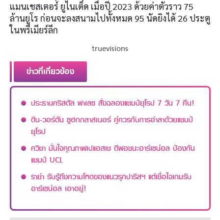
แมนเชสเตอร์ ยูไนเต็ด เมื่อปี 2023 ด้วยค่าตัวราว 75
ล้านยูโร ก่อนจะลงสนามไปทั้งหมด 95 นัดยิงได้ 26 ประตู
ในพรีเมียร์ลีก
truevisions
ข่าวที่เกี่ยวข้อง
ประธานคริสตัล พาเลซ สั่งฉลองแชมป์ยุโรป 7 วัน 7 คืน!
ดีน-วอร์ตัน ซูฮกกลาสเนอร์ คู่ควรกับการอำลาด้วยแชมป์
ยุโรป
ควิชา มั่นใจคุณภาพเปแอสเช ดีพอชนะอาร์เซน่อล ป้องกัน
แชมป์ UCL
ราย่า รับรู้ถึงความโหดของแนวรุกปารีสฯ แต่เชื่อใจเกมรับ
อาร์เซน่อล เอาอยู่!