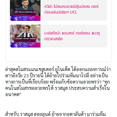
ควิช่า ไม่สนคนอวยมีลุ้นบัลลง ดอร์
ก่อนเล่นนัดชิงฯ UCL
บาร์เซโลน่า แอบเหล่ กอร์ดอน แนวรุ
กนิวคาสเซิ่ล
ล่าสุดสโมสรแมนเชสเตอร์ ยูไนเต็ด ได้ออกแถลงการณ์ว่า
ดาวยิงวัย 23 ปีรายนี้ ได้ย้ายไปร่วมทีมนาโปลี อย่างเป็น
ทางการเป็นที่เรียบร้อย พร้อมกับข้อความอวยพรว่า "ทุก
คนในสโมสรขออวยพรให้ ราสมุส ประสบความสำเร็จใน
อนาคต"
สำหรับ ราสมุส ฮอยลุนด์ ย้ายจากอตาลันต้า มาร่วมทีม