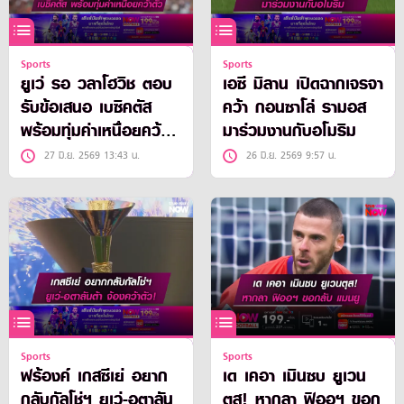
Sports
Sports
ยูเว่ รอ วลาโฮวิช ตอบ
เอซี มิลาน เปิดฉากเจรจา
รับข้อเสนอ เบซิคตัส
คว้า กอนซาโล่ รามอส
พร้อมทุ่มค่าเหนื่อยคว้า
มาร่วมงานกับอโมริม
ตัว
27 มิ.ย. 2569 13:43 น.
26 มิ.ย. 2569 9:57 น.
Sports
Sports
ฟร้องค์ เกสซีเย่ อยาก
เด เคอา เมินซบ ยูเวน
กลับกัลโช่ฯ ยูเว่-อตาลัน
ตุส! หากลา ฟิออฯ ขอก