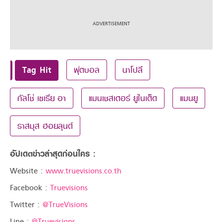
Tag Hit
ฟุตบอล
นาโปลี
กัลโช่ เซเรีย อา
แมนเชสเตอร์ ยูไนเต็ด
แมนยู
ราสมุส ฮอยลุนด์
อัปเดตข่าวล่าสุดก่อนใคร :
Website :
www.truevisions.co.th
Facebook :
Truevisions
Twitter :
@TrueVisions
Line :
@Truevisions