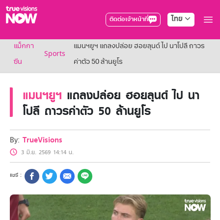
ไทย
ติดต่อเจ้าหน้าที่
True AF2026
แม็กกา
แมนฯยูฯ แถลงปล่อย ฮอยลุนด์ ไป นาโปลี ถาวร
แพ็กเกจ
Sports
NOW ENT
ซีน
ค่าตัว 50 ล้านยูโร
NOW SPORTS
NOW BUNDLES
แมนฯยูฯ
แถลงปล่อย ฮอยลุนด์ ไป นา
NOW Muay Thai
แพ็กเกจทรูวิชันส์นาวทั้งหมด
โปลี ถาวรค่าตัว 50 ล้านยูโร
เคเบิลและจานดาวเทียม
สิทธิพิเศษ
สิทธิพิเศษลูกค้าทรูวิชั่นส์
By:
TrueVisions
Showtime
3 มิ.ย. 2569 14:14 น.
HoReCa
แพ็กเกจสำหรับผู้ประกอบการ
หาร้านร่วมรายการ
FAQs