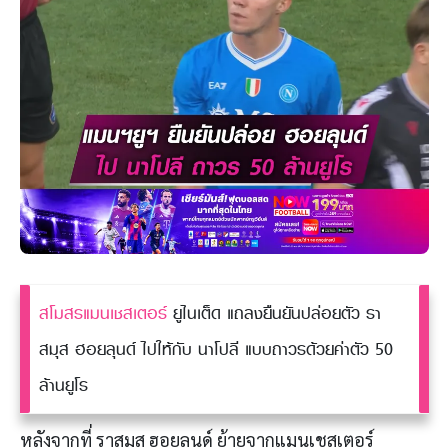
สโมสรแมนเชสเตอร์
ยูไนเต็ด แถลงยืนยันปล่อยตัว รา
สมุส ฮอยลุนด์ ไปให้กับ นาโปลี แบบถาวรด้วยค่าตัว 50
ล้านยูโร
หลังจากที่ ราสมุส ฮอยลุนด์ ย้ายจากแมนเชสเตอร์