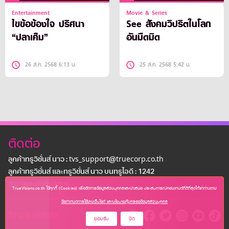
Entertainment
Movie & Series
ไขข้อข้องใจ ปริศนา
See สังคมวิปริตในโลก
“ปลาเค็ม”
อันมืดมิด
26 ส.ค. 2568 6:13 น.
25 ส.ค. 2568 5:42 น.
ติดต่อ
ลูกค้าทรูวิชั่นส์ นาว : tvs_support@truecorp.co.th
ลูกค้าทรูวิชั่นส์ และทรูวิชั่นส์ นาว บนทรูไอดี : 1242
สาขาเเละศูนย์บริการ
TrueVisions.co.th ใช้คุกกี้ (Cookies) เพื่อจัดการข้อมูลส่วนบุคคลและนำเสนอ ประสบการณ์คอนเทนต์ที่ดีที่สุดให้แก่ท่านตาม
ข้อกำหนดการใช้งานเว็บไซต์ และนโยบายคุ้มครองข้อมูลส่วนบุคคล
ยอมรับ
ปิด