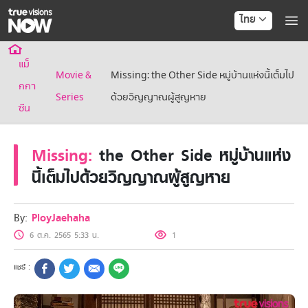
ไทย
True AF2026
แม็
แพ็กเกจ
Movie &
Missing: the Other Side หมู่บ้านแห่งนี้เต็มไป
NOW ENT
กกา
Series
ด้วยวิญญาณผู้สูญหาย
NOW FOOTBALL
ซีน
NOW SPORTS
NOW MAX
NOW Muay Thai
Missing:
the Other Side หมู่บ้านแห่ง
แพ็กเกจทรูวิชันส์นาวทั้งหมด
นี้เต็มไปด้วยวิญญาณผู้สูญหาย
เคเบิลและจานดาวเทียม
สิทธิพิเศษ
สิทธิพิเศษลูกค้าทรูวิชั่นส์
By:
PloyJaehaha
Showtime
6 ต.ค. 2565 5:33 น.
1
HoReCa
แพ็กเกจสำหรับผู้ประกอบการ
หาร้านร่วมรายการ
FAQs