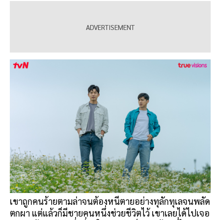
เขาถูกคนร้ายตามล่าจนต้องหนีตายอย่างทุลักทุเลจนพลัด
ตกผา แต่แล้วก็มีชายคนหนึ่งช่วยชีวิตไว้ เขาเลยได้ไปเจอ