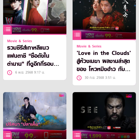
Movie & Series
รวมซีรีส์เกาหลีแนว
Movie & Series
'Love in the Clouds'
แฟนตาซี “ชื่อดังใน
สู่ห้วงเมฆา ผลงานล่าสุด
ตำนาน” ที่ดูอีกกี่รอบก็
ของ โหวหมิงฮ่าว กับ
ยังอินเหมือนเดิม
6 พ.ย. 2568 9:17 น.
หลูอวี้เสี่ยว
30 ก.ย. 2568 3:51 น.