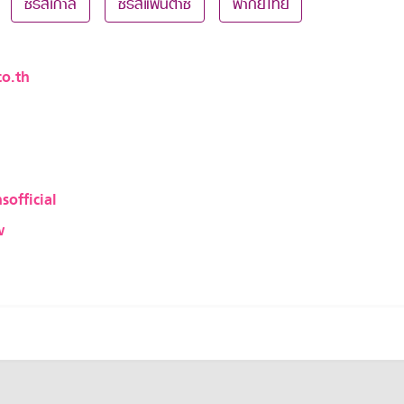
ซีรีส์เกาลี
ซีรีส์แฟนตาซี
พากย์ไทย
o.th
sofficial
w