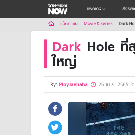
แพ็กเกจ
สิทธิพิ
แม็กกาซีน
Movie & Series
Dark Hol
Dark
Hole ที่ส
ใหญ่
By:
PloyJaehaha
26 เม.ย. 2565 3: