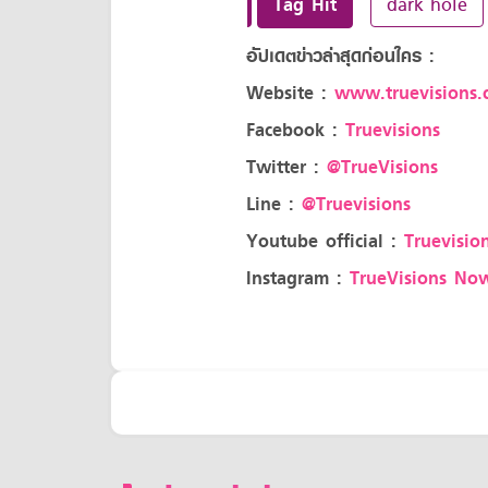
Tag Hit
dark hole
อัปเดตข่าวล่าสุดก่อนใคร :
Website :
www.truevisions.c
Facebook :
Truevisions
Twitter :
@TrueVisions
Line :
@Truevisions
Youtube official :
Truevision
Instagram :
TrueVisions No