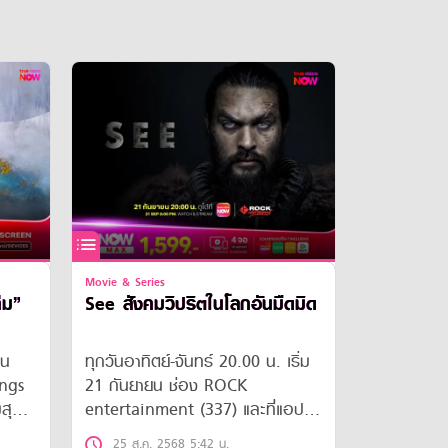
Movie & Series
็ม”
See สังคมวิปริตในโลกอันมืดมิด
ีน
ทุกวันอาทิตย์-จันทร์ 20.00 น. เริ่ม
ings
21 กันยายน ช่อง ROCK
สุด
entertainment (337) และที่แอป
น
ทรูวิชั่นส์ นาว
25 ส.ค. 2568 5:42 น.