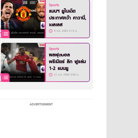
Sports
แมนฯ ยูไนเต็ด
ประกาศคว้า คาวานี่,
เตลเลส
6 ต.ค. 2563 3:13 น.
Sports
ผลฟุตบอล
พรีเมียร์ ลีก ฟูแล่ม
1-2 แมนยู
21 ม.ค. 2564 3:00 น.