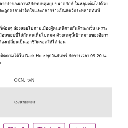
จกลางป่าของเกาหลียังพบหลุมยุบขนาดยักษ์ ในหลุมเต็มไปด้วย
้นก็จะถูกครอบงำจิตใจและกลายร่างเป็นสัตว์ประหลาดทันที
ษก็ค่อยๆ ล่องลอยไปตามเมืองผู้คนหนีตายกันจ้าละหวั่น เพราะ
ือนซอบบี้ไล่กัดคนเต็มไปหมด ด้วยเหตุนี้เป้าหมายของอีฮวา
งเปลี่ยนเป็นเอาชีวิตรอดให้ได้ก่อน
ถติดตามได้ใน Dark Hole ทุกวันจันทร์-อังคารเวลา 09.20 น. 
)
OCN, tvN