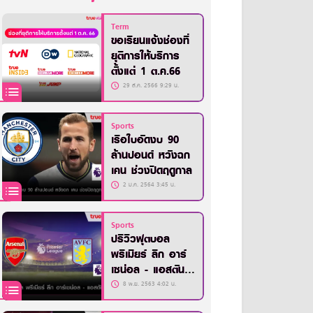
Term
ขอเรียนแจ้งช่องที่
ยุติการให้บริการ
ตั้งแต่ 1 ต.ค.66
29 ส.ค. 2566 9:29 น.
Sports
เรือใบอัดงบ 90
ล้านปอนด์ หวังฉก
เคน ช่วงปิดฤดูกาล
2 ม.ค. 2564 3:45 น.
Sports
ปรีวิวฟุตบอล
พรีเมียร์ ลีก อาร์
เซน่อล - แอสตัน
วิลล่า
8 พ.ย. 2563 4:02 น.