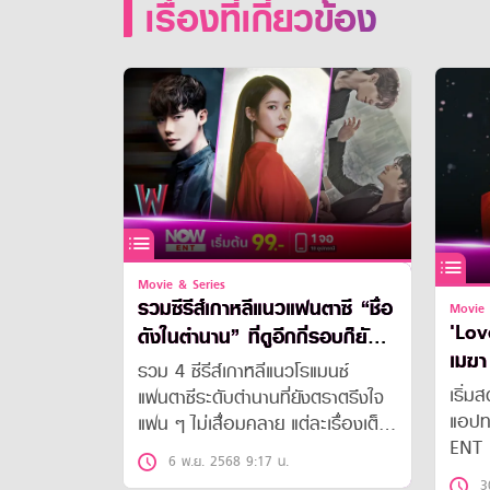
เรื่องที่เกี่ยวข้อง
Movie & Series
รวมซีรีส์เกาหลีแนวแฟนตาซี “ชื่อ
Movie 
'Lov
ดังในตำนาน” ที่ดูอีกกี่รอบก็ยัง
เมฆา
อินเหมือนเดิม
รวม 4 ซีรีส์เกาหลีแนวโรแมนซ์
ฮ่าว 
เริ่มส
แฟนตาซีระดับตำนานที่ยังตราตรึงใจ
แอปทร
แฟน ๆ ไม่เสื่อมคลาย แต่ละเรื่องเต็ม
ENT เ
ไปด้วยพลังแห่งความรัก ปาฏิหาริย์
6 พ.ย. 2568 9:17 น.
และภาพสวยเหนือจินตนาการ
3