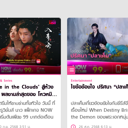
& Series
Entertainment
e in the Clouds' สู่ห้วง
ไขข้อข้องใจ ปริศนา “ปลาเค
 ผลงานล่าสุดของ โหวหมิง
กับ หลูอวี้เสี่ยว
ตรีมให้ซาบซ่านทั้งหัวใจ วันนี้ ที่
ปลาเค็มเกี่ยวข้องยังไงกับซีรีส์จ
ูวิชั่นส์ นาว แพ็กเกจ NOW
เรื่องใหม่ When Destiny Br
ริ่มต้นเพียง 99 บาทต่อเดือน
the Demon ของพระเอกหนุ่ม
ฮอต เฉินเฟยอวี่ หาคำตอบได้ใ
0 ก.ย. 2568 3:51 น.
26 ส.ค. 2568 6:13 น.