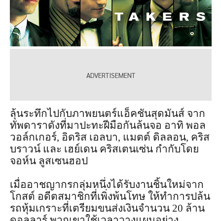
ลุ้นระทึกไปกับภาพยนตร์แอ็คชันสุดมันส์ จาก
ทัพดาราดังที่มาปะทะฝีมือกันล้นจอ อาทิ พอล
วอล์กเกอร์, อิดริส เอลบา, แมตต์ ดิลลอน, คริส
บราวน์ และ เฮย์เดน คริสเตนเซ่น กำกับโดย
จอห์น ลูสเซนฮอป
เมื่ออาชญากรกลุ่มหนึ่งได้รับงานชิ้นใหม่จาก
โกสต์ อดีตสมาชิกที่เพิ่งพ้นโทษ ให้ทำการปล้น
รถหุ้มเกราะที่เตรียมขนส่งเงินจำนวน 20 ล้าน
ดอลลาร์ พวกเขาใช้เวลาวางแผนอย่าง