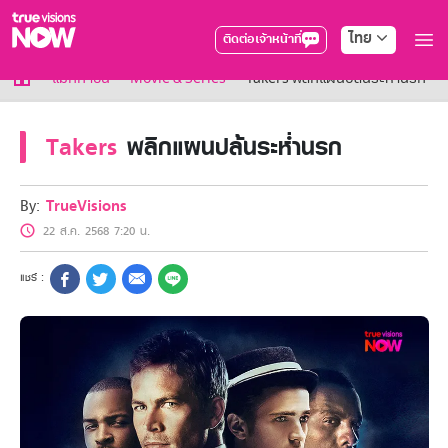
ไทย
ติดต่อเจ้าหน้าที่
True AF2026
แม็กกาซีน
Movie & Series
Takers พลิกแผนปล้นระห่ำนรก
แพ็กเกจ
NOW ENT
Takers
พลิกแผนปล้นระห่ำนรก
NOW SPORTS
NOW BUNDLES
NOW Muay Thai
By:
TrueVisions
แพ็กเกจทรูวิชันส์นาวทั้งหมด
22 ส.ค. 2568 7:20 น.
เคเบิลและจานดาวเทียม
สิทธิพิเศษ
สิทธิพิเศษลูกค้าทรูวิชั่นส์
Showtime
HoReCa
แพ็กเกจสำหรับผู้ประกอบการ
หาร้านร่วมรายการ
FAQs