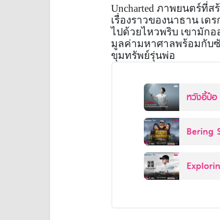
Uncharted ภาพยนตร์ที่สร้
เรื่องราวของนาธาน เดรก 
ไปด้วยไหวพริบ เขามักออ
มูลค่ามหาศาลพร้อมกับซัล
ขุมทรัพย์รุ่นพ่อ
หวังอี้ป๋
ความหมาย
Bering 
Explor