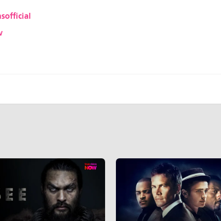
sofficial
w