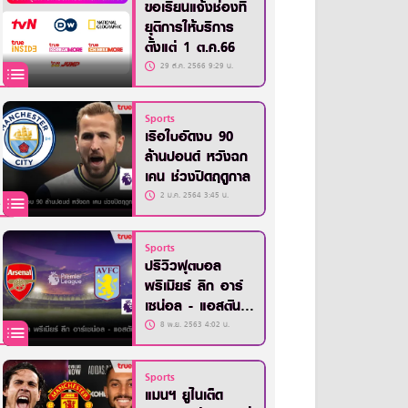
ขอเรียนแจ้งช่องที่
ยุติการให้บริการ
ตั้งแต่ 1 ต.ค.66
29 ส.ค. 2566 9:29 น.
Sports
เรือใบอัดงบ 90
ล้านปอนด์ หวังฉก
เคน ช่วงปิดฤดูกาล
2 ม.ค. 2564 3:45 น.
Sports
ปรีวิวฟุตบอล
พรีเมียร์ ลีก อาร์
เซน่อล - แอสตัน
วิลล่า
8 พ.ย. 2563 4:02 น.
Sports
แมนฯ ยูไนเต็ด