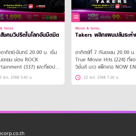
& Series
Movie & Series
สังคมวิปริตในโลกอันมืดมิด
Takers พลิกแผนปล้นระห่
นอาทิตย์-จันทร์ 20.00 น. เริ่ม
อาทิตย์ที่ 7 กันยายน 20.00 น.
ันยายน ช่อง ROCK
True Movie Hits (224) ที่แอ
rtainment (337) และที่แอป
วิชั่นส์ นาว แพ็กเกจ NOW E
ั่นส์ นาว
5 ส.ค. 2568 5:42 น.
22 ส.ค. 2568 7:20 น.
uecorp.co.th