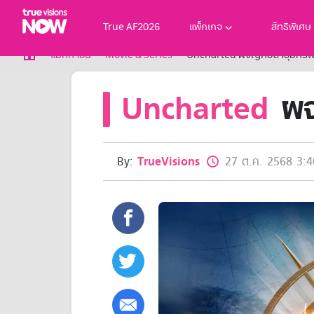
True AF2026
แพ็กเกจ
สิทธิพิเศษ
True AF2026
แม็กกาซีน
Movie & Series
Uncharted ผจญภัยล่าขุมทรัพ
แพ็กเกจ
Uncharted
ผจญ
NOW ENT
NOW SPORTS
NOW BUNDLES
NOW Muay Thai
แพ็กเกจทรูวิชันส์นาวทั้งหมด
By:
TrueVisions
27 ต.ค. 2568 3:4
เคเบิลและจานดาวเทียม
สิทธิพิเศษ
สิทธิพิเศษลูกค้าทรูวิชั่นส์
Showtime
HoReCa
แพ็กเกจสำหรับผู้ประกอบการ
หาร้านร่วมรายการ
FAQs