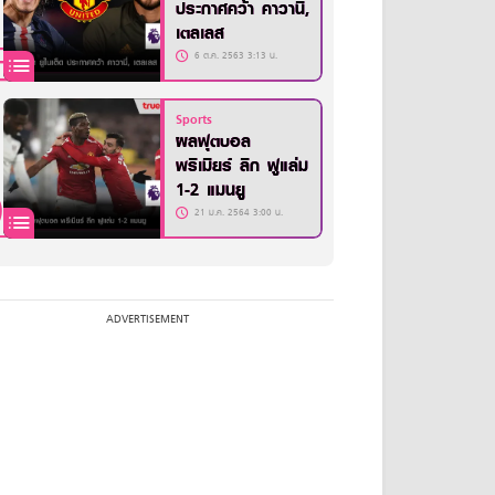
ประกาศคว้า คาวานี่,
เตลเลส
6 ต.ค. 2563 3:13 น.
Sports
ผลฟุตบอล
พรีเมียร์ ลีก ฟูแล่ม
1-2 แมนยู
21 ม.ค. 2564 3:00 น.