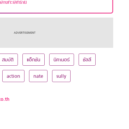
วกลางทะเลทราย
สมบัติ
แอ็กชัน
นิคานอร์
ซัลลี
action
nate
sully
o.th