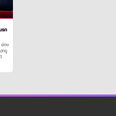
ำนรก
 ช่อง
ปทรู
NT