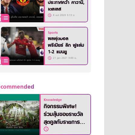
ประกาศคว้า คาวานี่,
เตลเลส
6 oct 2020 3:13 น.
Sports
ผลฟุตบอล
พรีเมียร์ ลีก ฟูแล่ม
1-2 แมนยู
21 jan 2021 3:00 น.
ecommended
Knowledge
กิจกรรมพิเศษ!
ร่วมลุ้นของรางวัล
สุดคูลกับรายการ
The Green