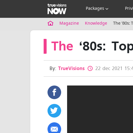
Packages
Priv
Magazine
Knowledge
The ‘80s: 
The
‘80s: To
By:
TrueVisions
22 dec 2021 15: