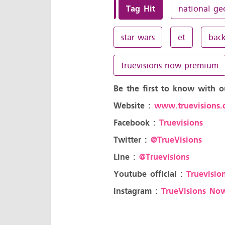
Tag Hit
national ge
star wars
et
back
truevisions now premium
Be the first to know with o
Website :
www.truevisions.c
Facebook :
Truevisions
Twitter :
@TrueVisions
Line :
@Truevisions
Youtube official :
Truevision
Instagram :
TrueVisions No