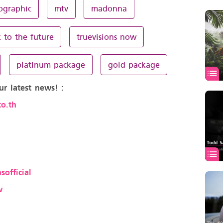
ographic
mtv
madonna
 to the future
truevisions now
platinum package
gold package
ur latest news! :
o.th
sofficial
w