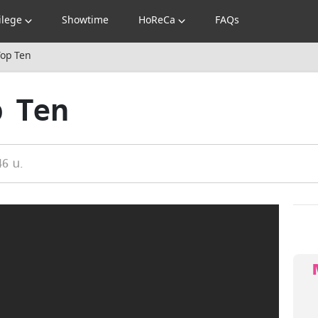
ilege
Showtime
HoReCa
FAQs
Top Ten
p Ten
46 น.