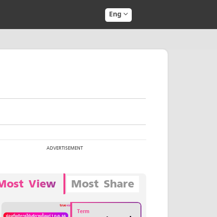
Eng
Most View
Most Share
Term