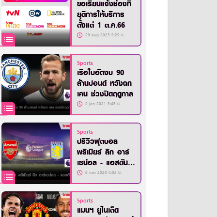
ขอเรียนแจ้งช่องที่
ยุติการให้บริการ
ตั้งแต่ 1 ต.ค.66
29 aug 2023 9:29 น.
Sports
เรือใบอัดงบ 90
ล้านปอนด์ หวังฉก
เคน ช่วงปิดฤดูกาล
2 jan 2021 3:45 น.
Sports
ปรีวิวฟุตบอล
พรีเมียร์ ลีก อาร์
เซน่อล - แอสตัน
วิลล่า
8 nov 2020 4:02 น.
Sports
แมนฯ ยูไนเต็ด