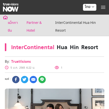
ไทย
แม็กกา
Partner &
InterContinental Hua Hin
ซีน
Hotel
Resort
InterContinental
Hua Hin Resort
By:
TrueVisions
5 ม.ค. 2565 6:22 น.
1