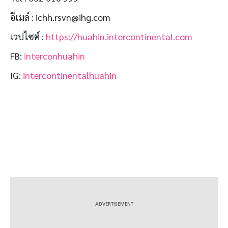
อีเมล์ : ichh.rsvn@ihg.com
เวปไซต์ :
https://huahin.intercontinental.com
FB:
interconhuahin
IG:
intercontinentalhuahin