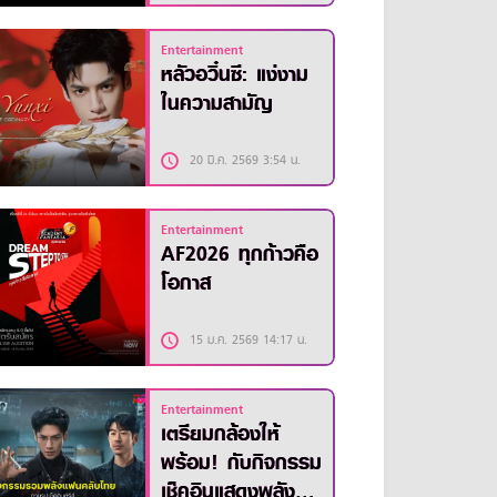
Entertainment
หลัวอวิ๋นซี: แง่งาม
ในความสามัญ
20 มี.ค. 2569 3:54 น.
Entertainment
AF2026 ทุกก้าวคือ
โอกาส
15 ม.ค. 2569 14:17 น.
Entertainment
เตรียมกล้องให้
พร้อม! กับกิจกรรม
เช็คอินแสดงพลัง ซี