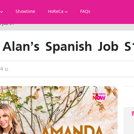
Showtime
HoReCa
FAQs
 Job S1
Alan’s Spanish Job S
44 น.