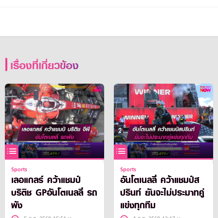
เรื่องที่เกี่ยวข้อง
Sports
Sports
เลอแกลร์ คว้าแชมป์
อันโตเนลลี่ คว้าแชมป์ส
บริติช GPอันโตเนลลี่ รถ
ปรินท์ ยันจะไม่ประมาทคู่
พัง
แข่งทุกทีม