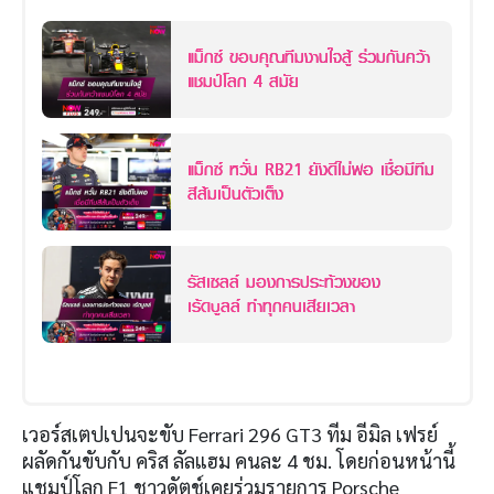
แม็กซ์ ขอบคุณทีมงานใจสู้ ร่วมกันคว้า
แชมป์โลก 4 สมัย
แม็กซ์ หวั่น RB21 ยังดีไม่พอ เชื่อมีทีม
สีส้มเป็นตัวเต็ง
รัสเซลล์ มองการประท้วงของ
เร้ดบูลล์ ทำทุกคนเสียเวลา
เวอร์สเตปเปนจะขับ Ferrari 296 GT3 ทีม อีมิล เฟรย์
ผลัดกันขับกับ คริส ลัลแฮม คนละ 4 ชม. โดยก่อนหน้านี้
แชมป์โลก F1 ชาวดัตช์เคยร่วมรายการ Porsche