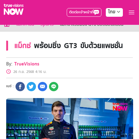
ไทย
ติดต่อเจ้าหน้าที่
True AF2026
แม็กกาซีน
Sports
แม็กซ์ พร้อมซิ่ง GT3 ขับด้วยแพชชั่น
แพ็กเกจ
NOW ENT
แม็กซ์
พร้อมซิ่ง GT3 ขับด้วยแพชชั่น
NOW SPORTS
NOW BUNDLES
NOW Muay Thai
By:
TrueVisions
แพ็กเกจทรูวิชันส์นาวทั้งหมด
26 ก.ย. 2568 4:16 น.
เคเบิลและจานดาวเทียม
สิทธิพิเศษ
สิทธิพิเศษลูกค้าทรูวิชั่นส์
Showtime
HoReCa
แพ็กเกจสำหรับผู้ประกอบการ
หาร้านร่วมรายการ
FAQs