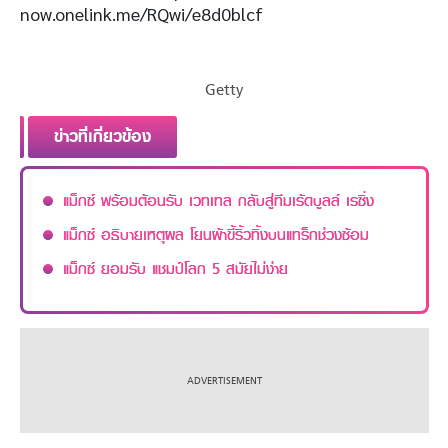
now.onelink.me/RQwi/e8d0blcf
Getty
ข่าวที่เกี่ยวข้อง
แม็กซ์ พร้อมต้อนรับ เวทเทล กลับสู่ทีมเร้ดบูลล์ เรซิ่ง
แม็กซ์ อธิบายเหตุผล โยนผ้าขี้ริ้วทิ้งบนแทร็กช่วงซ้อม
แม็กซ์ ยอมรับ แชมป์โลก 5 สมัยไม่ง่าย