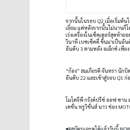
จากนั้นในรอบ Q2 เมื่อเริ่มต้น
เยี่ยม แต่หลังจากนั้นไม่นานก็โ
เร่งเครื่องในเซ็คเตอร์สุดท้ายอ
วินาที เบซเซ็คคี่ ขึ้นมาเป็นอั
อันดับ 3 ตามหลัง อเล็กซ์ เพียง
“
ก้อง” สมเกียรติ จันทรา นักบ
อันดับ 22 และเข้าสู่รอบ Q1 
โมโตจีพี กรังด์ปรีซ์ ออฟ ซาน 
เคชั่น ทรูวิชั่นส์ นาว ช่อง M
📲
สมัครและดูได้แล้ววันนี้
NOW