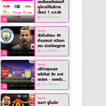
ขอเรียนแจ้งช่องที่
ยุติการให้บริการ
ตั้งแต่ 1 ต.ค.66
29 ส.ค. 2566 9:29 น.
Sports
เรือใบอัดงบ 90
ล้านปอนด์ หวังฉก
เคน ช่วงปิดฤดูกาล
2 ม.ค. 2564 3:45 น.
Sports
ปรีวิวฟุตบอล
พรีเมียร์ ลีก อาร์
เซน่อล - แอสตัน
วิลล่า
8 พ.ย. 2563 4:02 น.
Sports
แมนฯ ยูไนเต็ด