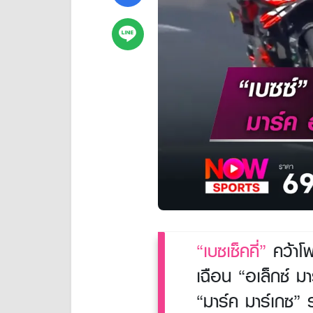
“เบซเซ็คคี่”
คว้าโพ
เฉือน “อเล็กซ์ ม
“มาร์ค มาร์เกซ”