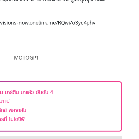
uevisions-now.onelink.me/RQwi/o3yc4phv
MOTOGP1
น มาร์ติน มาแล้ว อันดับ 4
มาแน่
ล็กซ์ พลาดล้ม
ที่ โมโตจีพี