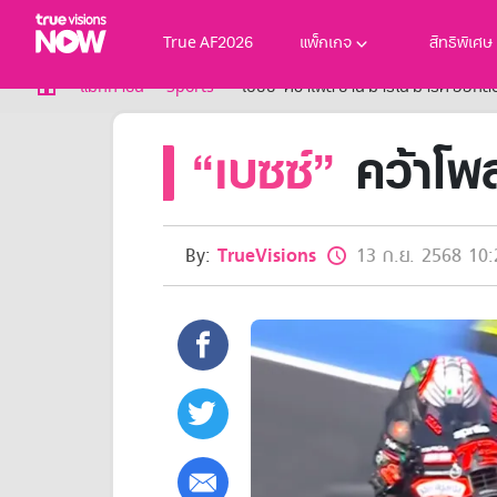
True AF2026
แพ็กเกจ
สิทธิพิเศษ
True AF2026
แม็กกาซีน
Sports
“เบซซ์” คว้าโพล ซาน มารีโน่ มาร์ค ออ
แพ็กเกจ
“เบซซ์”
คว้าโพ
NOW ENT
NOW SPORTS
NOW BUNDLES
NOW Muay Thai
แพ็กเกจทรูวิชันส์นาวทั้งหมด
By:
TrueVisions
13 ก.ย. 2568 10:
เคเบิลและจานดาวเทียม
สิทธิพิเศษ
สิทธิพิเศษลูกค้าทรูวิชั่นส์
Showtime
HoReCa
แพ็กเกจสำหรับผู้ประกอบการ
หาร้านร่วมรายการ
FAQs