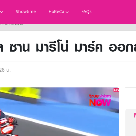
Showtime
HoReCa
FAQs
กสตาร์ทแถวสอง
ล ซาน มารีโน่ มาร์ค ออ
28 น.