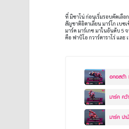
ที่ มิซาโน่ ก่อนเริ่มรอบคัดเลื
สัญชาติอิตาเลี่ยน มาร์โก เบซเซ็
มาร์ค มาร์เกซ มาในอันดับ 5 จ
คือ ฟาบิโอ กวาร์ตาราโร่ และ เ
อคอสต้า 
มาร์ค คว้
มาร์ค นำ