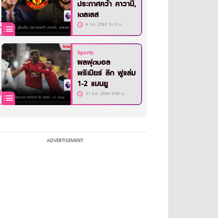
ประกาศคว้า คาวานี่,
เตลเลส
6 ต.ค. 2563 3:13 น.
Sports
ผลฟุตบอล
พรีเมียร์ ลีก ฟูแล่ม
1-2 แมนยู
21 ม.ค. 2564 3:00 น.