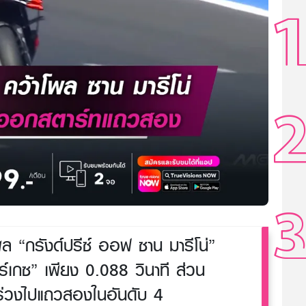
ล “กรังด์ปรีซ์ ออฟ ซาน มารีโน่”
าร์เกซ” เพียง 0.088 วินาที ส่วน
 ร่วงไปแถวสองในอันดับ 4