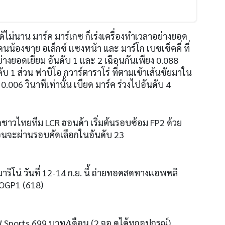
ได้ไม่นาน มาร์ค มาร์เกซ ก็เร่งเครื่องทำเวลาอย่างยอด
ดนน้องชาย อเล็กซ์ แซงหน้า และ มาร์โก เบซเซ็คคี่ ที่
ย่างยอดเยี่ยม อันดับ 1 และ 2 เฉือนกันเพียง 0.088
นดับ 1 ส่วน ฟาบิโอ กวาร์ตาราโร่ ที่ตามเข้าเส้นชัยมาใน
 0.006 วินาทีเท่านั้น เบียด มาร์ค ร่วงไปอันดับ 4
ิดชาวไทยทีม LCR ฮอนด้า เริ่มต้นรอบซ้อม FP2 ด้วย
ก่อนจะผ่านรอบคัดเลือกในอันดับ 23
มาริโน่ วันที่ 12-14 ก.ย. นี้ ถ่ายทอดสดทางแอพพลิ
OTOGP1 (618)
 Sports 699
บาท
/
เดือน
(2
จอ ดูได้ทุกอุปกรณ์
)