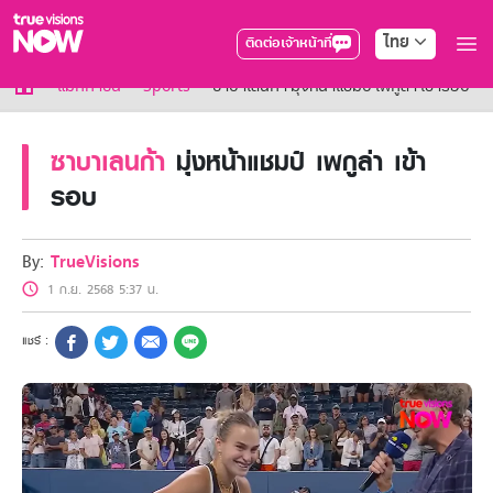
ไทย
ติดต่อเจ้าหน้าที่
True AF2026
แม็กกาซีน
Sports
ซาบาเลนก้า มุ่งหน้าแชมป์ เพกูล่า เข้ารอบ
แพ็กเกจ
NOW ENT
ซาบาเลนก้า
มุ่งหน้าแชมป์ เพกูล่า เข้า
NOW SPORTS
รอบ
NOW BUNDLES
NOW Muay Thai
แพ็กเกจทรูวิชันส์นาวทั้งหมด
By:
TrueVisions
เคเบิลและจานดาวเทียม
สิทธิพิเศษ
1 ก.ย. 2568 5:37 น.
สิทธิพิเศษลูกค้าทรูวิชั่นส์
Showtime
HoReCa
แพ็กเกจสำหรับผู้ประกอบการ
หาร้านร่วมรายการ
FAQs