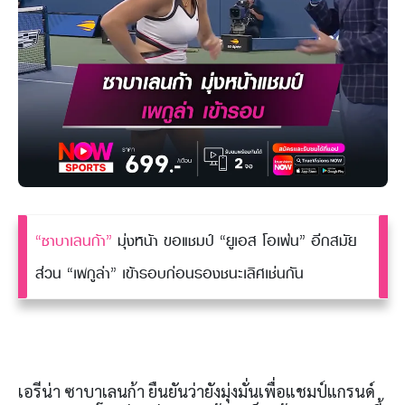
“ซาบาเลนก้า”
มุ่งหน้า ขอแชมป์ “ยูเอส โอเพ่น” อีกสมัย
ส่วน “เพกูล่า” เข้ารอบก่อนรองชนะเลิศเช่นกัน
เอรีน่า ซาบาเลนก้า ยืนยันว่ายังมุ่งมั่นเพื่อแชมป์แกรนด์