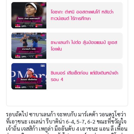
โอซากะ ตำหนิ ออสตาเพนโก้ หลังว่า
ทาวน์เซนต์ ไร้การศึกษา
ซาบาเลนก้า ไปต่อ ลุ้นป้องแชมป์ ยูเอส
โอเพ่น
ซินเนอร์ เสียเซ็ตก่อน แต่ยังเดินหน้าเข้า
รอบ 4
รอบถัดไป ซาบาเลนก้า จะพบกับ มาร์เคต้า วอนดรูโซว่า
ที่เอาชนะ เอเลน่า รีบาคิน่า
6-4, 5-7, 6-2
ขณะที่ขวัญใจ
เจ้าถิ่น เจสสิก้า เพกูล่า มืออันดับ
4
เอาชนะ แอน ลี เพื่อน