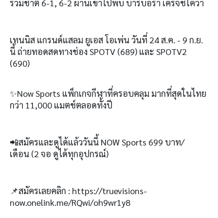
ร่วมชาติ
6-1, 6-2
ผ่านเข้าไปพบ บาร์บอร่า เครจชิโคว่า
เทนนิส แกรนด์แสลม ยูเอส โอเพ่น วันที่
24
ส
.
ค
. - 9
ก
.
ย
.
นี้ ถ่ายทอดสดทางช่อง
SPOTV (689)
และ
SPOTV2
(690)
✨Now Sports
แพ็กเกจกีฬาที่ครอบคลุม มากที่สุดในไทย
กว่า
11,000
แมตช์ตลอดทั้งปี
📲
สมัครและดูได้แล้ววันนี้
NOW Sports 699
บาท
/
เดือน
(2
จอ ดูได้ทุกอุปกรณ์
)
📌
สมัครเลยคลิก
:
https://truevisions-
now.onelink.me/RQwi/oh9wr1y8