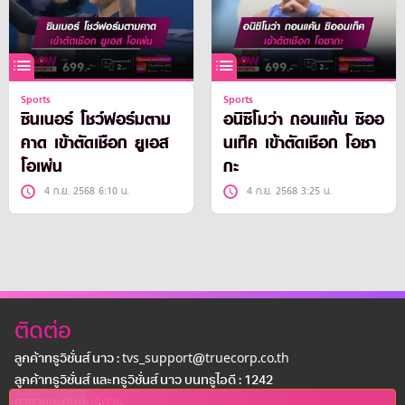
Sports
Sports
ซินเนอร์ โชว์ฟอร์มตาม
อนิซิโมว่า ถอนแค้น ซิออ
คาด เข้าตัดเชือก ยูเอส
นเท็ค เข้าตัดเชือก โอซา
โอเพ่น
กะ
4 ก.ย. 2568 6:10 น.
4 ก.ย. 2568 3:25 น.
ติดต่อ
ลูกค้าทรูวิชั่นส์ นาว : tvs_support@truecorp.co.th
ลูกค้าทรูวิชั่นส์ และทรูวิชั่นส์ นาว บนทรูไอดี : 1242
สาขาเเละศูนย์บริการ