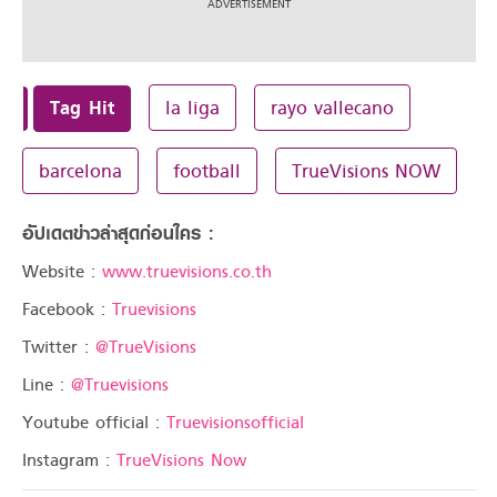
Tag Hit
la liga
rayo vallecano
barcelona
football
TrueVisions NOW
อัปเดตข่าวล่าสุดก่อนใคร :
Website :
www.truevisions.co.th
Facebook :
Truevisions
Twitter :
@TrueVisions
Line :
@Truevisions
Youtube official :
Truevisionsofficial
Instagram :
TrueVisions Now