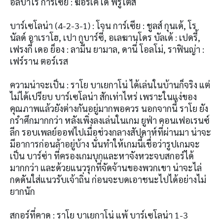
อัลบาโร่ การ์เซีย : ฆอร์เค่ เด ฟรูโตส
บาร์เซโลน่า (4-2-3-1) : โจน การ์เซีย : ชูลส์ กุนเด้, โร
นัลด์ อาเราโฮ, เปา กูบาร์ซี่, อเลฆานโดร บัลเด้ : เปดรี้,
เฟรงกี้ เดอ ย็อง : ลามีน ยามาล, ดานี่ โอลโม่, ราฟินญ่า :
เฟร์ราน ตอร์เรส
ความน่าจะเป็น : ราโย บาเยกาโน่ ได้เล่นในบ้านก็จริง แต่
ไม่ได้เปรียบ บาร์เซโลน่า สักเท่าไหร่ เพราะในแง่ของ
คุณภาพแล้วยังต่างกันอยู่มากพอควร นอกจากนี้ ราโย ยัง
กรำศึกมากกว่า หลังเพิ่งลงเล่นในเกม ยูฟ่า คอนเฟอเรนซ์
ลีก รอบเพลย์ออฟไปเมื่อช่วงกลางสัปดาห์ที่ผ่านมา น่าจะ
มีอาการก่อนล้าอยู่บ้าง นั่นทำให้เกมนี้เชื่อว่ารูปเกมจะ
เป็น บาร์ซ่า ที่ครองเกมบุกและหาจังหวะจบสกอร์ได้
มากกว่า และด้วยแนวรุกที่จัดจ้านของพวกเขา น่าจะไล่
กดดันใส่แนวรับเจ้าถิ่น ก่อนจะบดเอาชนะไปได้อย่างไม่
ยากนัก
สกอร์ที่คาด : ราโย บาเยกาโน่ แพ้ บาร์เซโลน่า 1-3