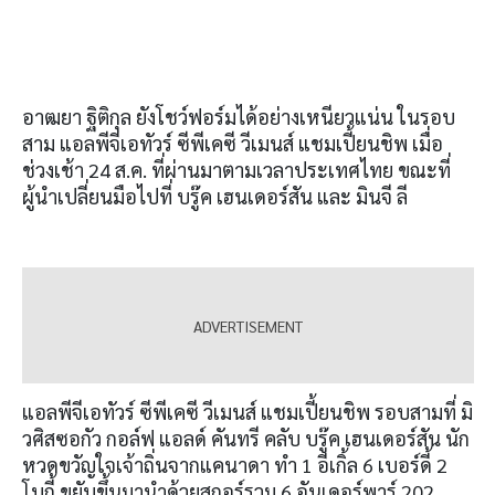
อาฒยา ฐิติกุล ยังโชว์ฟอร์มได้อย่างเหนียวแน่น ในรอบ
สาม แอลพีจีเอทัวร์ ซีพีเคซี วีเมนส์ แชมเปี้ยนชิพ เมื่อ
ช่วงเช้า
2
4
ส
.
ค
.
ที่ผ่านมาตามเวลาประเทศไทย ขณะที่
ผู้นำเปลี่ยนมือไปที่ บรู๊ค เฮนเดอร์สัน และ มินจี ลี
แอลพีจีเอทัวร์ ซีพีเคซี วีเมนส์ แชมเปี้ยนชิพ รอบสามที่ มิ
วศิสซอกัว กอล์ฟ แอลด์ คันทรี คลับ บรู๊ค เฮนเดอร์สัน นัก
หวดขวัญใจเจ้าถิ่นจากแคนาดา ทำ
1
อีเกิ้ล
6
เบอร์ดี้
2
โบกี้ ขยับขึ้นมานำด้วยสกอร์รวม
6
อันเดอร์พาร์
202