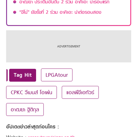
อาฒยา ประเดิมอันดับ 2 ร่วม อาคิเอะ นำรอบแรก
“จีโน่” ยังรั้งที่ 2 ร่วม อาคิเอะ นำต่อรอบสอง
Tag Hit
LPGAtour
CPKC วีเมนส์ โอเพ่น
แอลพีจีเอทัวร์
อาฒยา ฐิติกุล
อัปเดตข่าวล่าสุดก่อนใคร :