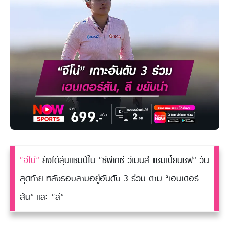
“จีโน่”
ยังได้ลุ้นแชมป์ใน “ซีพีเคซี วีเมนส์ แชมเปี้ยนชิพ” วัน
สุดท้าย หลังรอบสามอยู่อันดับ 3 ร่วม ตาม “เฮนเดอร์
สัน” และ “ลี”