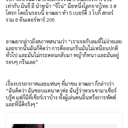
เท่ากับ มินจี ลี นำหน้า “จีโน่” มือหนึ่งโลกจากไทย
3
ส
โตรก โดยในรอบนี้ อาฒยา ทำ
5
เบอร์ดี้
3
โบกี้ สกอร์
รวม
8
อันเดอร์พาร์
205
อาฒยากล่าวถึงสภาพสนามว่า “เราเจอกับลมที่ไม่ง่ายเลย
และจากนั้นฉันก็คิดว่า การตีออนกรีนมันไม่เหมือนปกติ
ทั่วไป และมันไม่กระดอนกลับมา หญ้าก็หนา และมันอยู่
รอบๆ กรีนเลย”
เรื่องบรรยากาศและแฟนๆ ที่มาชม อาฒยา ก็กล่าวว่า
“ฉันคิดว่า ฉันชอบแคนาดาค่ะ ฉันรู้ว่าพวกเขามาเชียร์
บรู๊ค แต่ก็มีที่เชียร์เราบ้าง ทั้งผู้เล่นคนอื่นหรือการพัตต์
และที่นี่ดีจริงๆ”