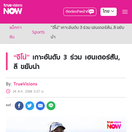
ไทย
ติดต่อเจ้าหน้าที่
True AF2026
แม็กกา
“จีโน่” เกาะอันดับ 3 ร่วม เฮนเดอร์สัน, ลี ขยับ
แพ็กเกจ
Sports
NOW ENT
ซีน
นำ
NOW SPORTS
NOW BUNDLES
“จีโน่”
เกาะอันดับ 3 ร่วม เฮนเดอร์สัน,
NOW Muay Thai
แพ็กเกจทรูวิชันส์นาวทั้งหมด
ลี ขยับนำ
เคเบิลและจานดาวเทียม
สิทธิพิเศษ
สิทธิพิเศษลูกค้าทรูวิชั่นส์
By:
TrueVisions
Showtime
24 ส.ค. 2568 3:27 น.
HoReCa
แพ็กเกจสำหรับผู้ประกอบการ
หาร้านร่วมรายการ
FAQs