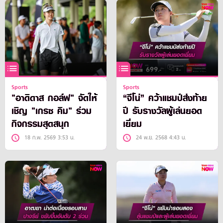
Sports
Sports
"อาดิดาส กอล์ฟ" จัดให้
“จีโน่” คว้าแชมป์ส่งท้าย
เชิญ "เกรซ คิม" ร่วม
ปี รับรางวัลผู้เล่นยอด
กิจกรรมสุดสนุก
เยี่ยม
18 ก.พ. 2569 3:53 น.
24 พ.ย. 2568 4:43 น.