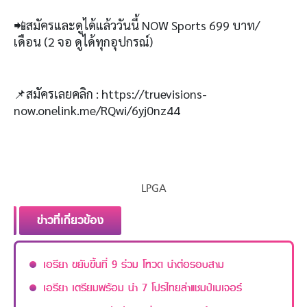
📲
สมัครและดูได้แล้ววันนี้
NOW Sports 699
บาท
/
เดือน
(2
จอ ดูได้ทุกอุปกรณ์
)
📌สมัครเลยคลิก
:
https://truevisions-
now.onelink.me/RQwi/6yj0nz44
LPGA
ข่าวที่เกี่ยวข้อง
เอรียา ขยับขึ้นที่ 9 ร่วม โหวด นำต่อรอบสาม
เอรียา เตรียมพร้อม นำ 7 โปรไทยล่าแชมป์เมเจอร์