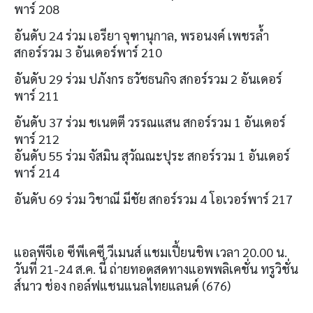
พาร์
208
อันดับ
24
ร่วม เอรียา จุฑานุกาล
,
พรอนงค์ เพชรล้ำ
สกอร์รวม
3
อันเดอร์พาร์
210
อันดับ
29
ร่วม ปภังกร ธวัชธนกิจ สกอร์รวม
2
อันเดอร์
พาร์
211
อันดับ
37
ร่วม ชเนตตี วรรณแสน สกอร์รวม
1
อันเดอร์
พาร์
212
อันดับ
55
ร่วม จัสมิน สุวัณณะปุระ สกอร์รวม
1
อันเดอร์
พาร์
214
อันดับ
69
ร่วม วิชาณี มีชัย สกอร์รวม
4
โอเวอร์พาร์
217
แอลพีจีเอ ซีพีเคซี วีเมนส์ แชมเปี้ยนชิพ เวลา
20.00
น
.
วันที่
21-24
ส
.
ค
.
นี้ ถ่ายทอดสดทางแอพพลิเคชั่น ทรูวิชั่น
ส์นาว ช่อง กอล์ฟแชนแนลไทยแลนด์
(676)