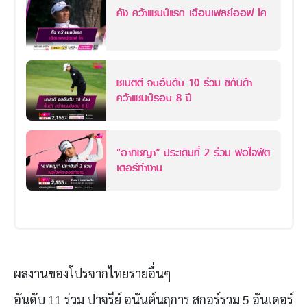
คัง คว้าแชมป์แรก เฉือนเพลย์ออฟ โค
ชเนตตี จบอันดับ 10 ร่วม ซิกันด้า
คว้าแชมป์รอบ 8 ปี
“อาภิชญา” ประเดิมที่ 2 ร่วม พอใจพัต
เตอร์ทำงาน
ผลงานของโปรจากไทยรายอื่นๆ
อันดับ
11
ร่วม ปาจรีย์ อนันต์นฤการ สกอร์รวม
5
อันเดอร์