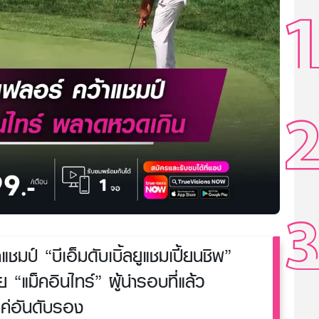
แชมป์ “บีเอ็มดับเบิ้ลยูแชมเปี้ยนชิพ”
 “แม็คอินไทร์” ผู้นำรอบที่แล้ว
ค่อันดับรอง