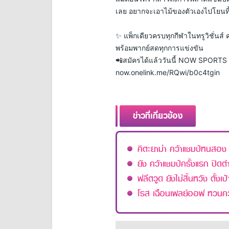
เลย อยากจะเอาไม้ของตัวเองไปโยนทิ้ง 
✨ แพ็กเดียวครบทุกกีฬาในทรูวิชั่นส์
พร้อมพากย์สดทุกการแข่งขัน 
📲สมัครได้แล้ววันนี้ NOW SPORTS 69
now.onelink.me/RQwi/b0c4tgin
ข่าวที่เกี่ยวข้อง
คิตะยาม่า คว้าแชมป์หนสอง 
ยัง คว้าแชมป์ครั้งแรก ปิ
ฟลีตวูด ยังไม่สิ้นหวัง ตั้งเ
โรส เฉือนเพลย์ออฟ หวนคว้