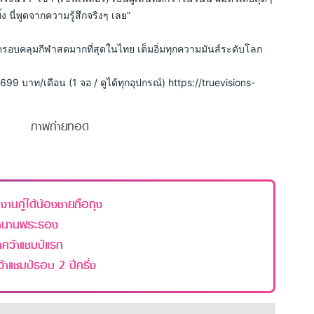
นี่พูดจากความรู้สึกจริงๆ เลย” 
 ครอบคลุมกีฬาสดมากที่สุดในไทย เต็มอิ่มทุกความมันส์ระดับโลก 
9 บาท/เดือน (1 จอ / ดูได้ทุกอุปกรณ์) https://truevisions-
ภาพถ่ายทอด
งานคู่ได้น้องชายถือถุง
ดตำนานพระรอง
ป้าคว้าแชมป์แรก
าแชมป์รอบ 2 ปีครึ่ง