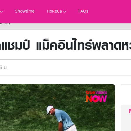
Showtime
HoReCa
FAQs
วดเกิน
แชมป์ แม็คอินไทร์พลาดห
6 น.