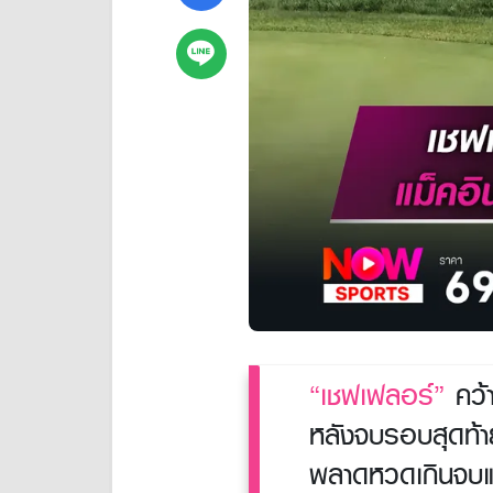
“เชฟเฟลอร์”
คว้า
หลังจบรอบสุดท้าย
พลาดหวดเกินจบแ