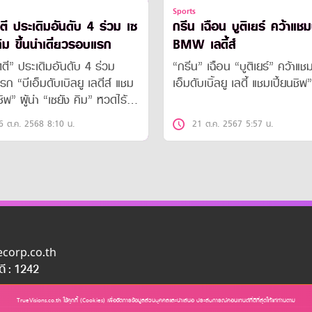
Sports
ตี ประเดิมอันดับ 4 ร่วม เซ
กรีน เฉือน บูติเยร์ คว้าแชม
คิม ขึ้นนำเดี่ยวรอบแรก
BMW เลดี้ส์
ตี” ประเดิมอันดับ 4 ร่วม
“กรีน” เฉือน “บูติเยร์” คว้าแชม
ก “บีเอ็มดับเบิลยู เลดีส์ แชม
เอ็มดับเบิ้ลยู เลดี้ แชมเปี้ยนชิพ”
ชิพ” ผู้นำ “เซยัง คิม” หวดไร้
6 ต.ค. 2568 8:10 น.
21 ต.ค. 2567 5:57 น.
uecorp.co.th
อดี : 1242
TrueVisions.co.th ใช้คุกกี้ (Cookies) เพื่อจัดการข้อมูลส่วนบุคคลและนำเสนอ ประสบการณ์คอนเทนต์ที่ดีที่สุดให้แก่ท่านตาม