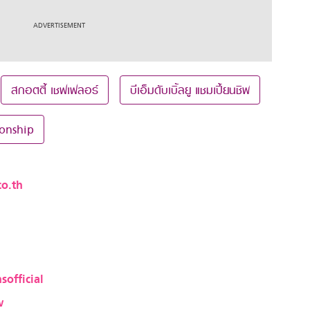
สกอตตี้ เชฟเฟลอร์
บีเอ็มดับเบิ้ลยู แชมเปี้ยนชิพ
onship
o.th
sofficial
w