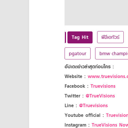
Tag Hit
พีจีเอทัวร์
pgatour
bmw champi
อัปเดตข่าวล่าสุดก่อนใคร :
Website :
www.truevisions.c
Facebook :
Truevisions
Twitter :
@TrueVisions
Line :
@Truevisions
Youtube official :
Truevision
Instagram :
TrueVisions No