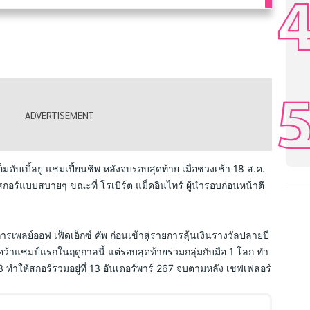
อ็มดับเบิ้ลยู แชมเปี้ยนชิพ หลังจบรอบสุดท้าย เมื่อช่วงเช้า 18 ส.ค. 
อร์แบบสบายๆ ขณะที่ โรเบิร์ต แม็คอินไทร์ ผู้นำรอบก่อนหน้าตี
การเพลย์ออฟ เฟ็ดเอ็กซ์ คัพ ก่อนเข้าสู่รายการลุ้นเงินรางวัลปลายปี 
้าแชมป์แรกในฤดูกาลนี้ แต่รอบสุดท้ายร่วมกลุ่มกับมือ 1 โลก ทำ 
์ 73 ทำให้สกอร์รวมอยู่ที่ 13 อันเดอร์พาร์ 267 จบตามหลัง เชฟเฟลอร์ 