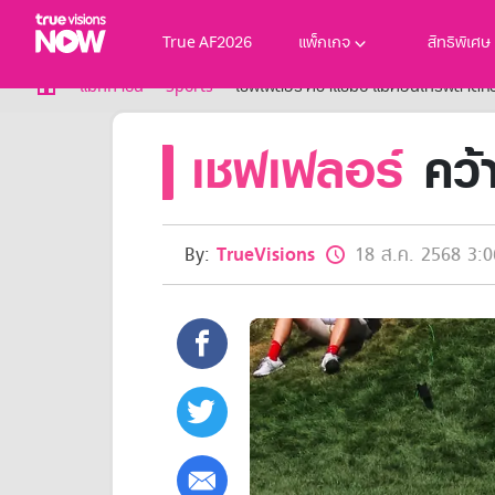
True AF2026
แพ็กเกจ
สิทธิพิเศษ
True AF2026
แม็กกาซีน
Sports
เชฟเฟลอร์ คว้าแชมป์ แม็คอินไทร์พลาดห
แพ็กเกจ
เชฟเฟลอร์
คว้า
NOW ENT
NOW SPORTS
NOW BUNDLES
NOW Muay Thai
แพ็กเกจทรูวิชันส์นาวทั้งหมด
By:
TrueVisions
18 ส.ค. 2568 3:0
เคเบิลและจานดาวเทียม
สิทธิพิเศษ
สิทธิพิเศษลูกค้าทรูวิชั่นส์
Showtime
HoReCa
แพ็กเกจสำหรับผู้ประกอบการ
หาร้านร่วมรายการ
FAQs