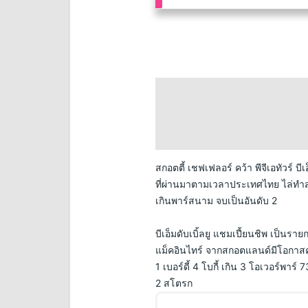
สกอตตี้ เชฟเฟลอร์ คว้า พีจีเอทัวร์ บีเ
ที่ผ่านมาตามเวลาประเทศไทย ไล่ทำสก
เกินพาร์สนาม จบเป็นอันดับ 2 
บีเอ็มดับเบิ้ลยู แชมเปี้ยนชิพ เป็นราย
แม็คอินไทร์ จากสกอตแลนด์มีโอกาสคว
1 เบอร์ดี้ 4 โบกี้ เกิน 3 โอเวอร์พาร
2 สโตรก 