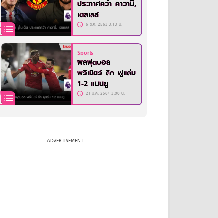
ประกาศคว้า คาวานี่,
เตลเลส
6 ต.ค. 2563 3:13 น.
Sports
ผลฟุตบอล
พรีเมียร์ ลีก ฟูแล่ม
1-2 แมนยู
21 ม.ค. 2564 3:00 น.