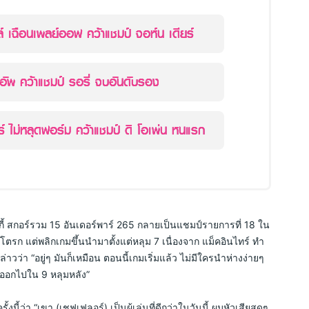
์ เฉือนเพลย์ออฟ คว้าแชมป์ จอห์น เดียร์
อัพ คว้าแชมป์ รอรี่ จบอันดับรอง
์ ไม่หลุดฟอร์ม คว้าแชมป์ ดิ โอเพ่น หนแรก
บกี้ สกอร์รวม 15 อันเดอร์พาร์ 265 กลายเป็นแชมป์รายการที่ 18 ใน
โตรก แต่พลิกเกมขึ้นนำมาตั้งแต่หลุม 7 เนื่องจาก แม็คอินไทร์ ทำ 
าวว่า “อยู่ๆ มันก็เหมือน ตอนนี้เกมเริ่มแล้ว ไม่มีใครนำห่างง่ายๆ 
ออกไปใน 9 หลุมหลัง” 
นี้ว่า “เขา (เชฟเฟลอร์) เป็นผู้เล่นที่ดีกว่าในวันนี้ ผมหัวเสียสุดๆ 