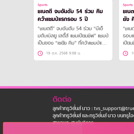
Sports
Sports
ชเนตตี จบอันดับ 54 ร่วม คิม
ชเนต
คว้าแชมป์แรกรอบ 5 ปี
ยัง 
“ชเนตตี” จบอันดับ 54 ร่วม “บีเอ็
“ชเนต
มดับเบิลยู เลดี้ส์ แชมเปียนชิพ” แชมป์
รอบแร
เป็นของ “เซยัง คิม” ที่คว้าแชมป์แรก
เปียน
ในรอบ 5 ปี
โบกี้
19 ต.ค. 2568 9:08 น.
1
ติดต่อ
ลูกค้าทรูวิชั่นส์ นาว : tvs_support@tr
ลูกค้าทรูวิชั่นส์ และทรูวิชั่นส์ นาว บนทรูไ
สาขาเเละศูนย์บริการ