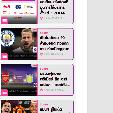
ขอเรียนแจ้งช่องที่
ยุติการให้บริการ
ตั้งแต่ 1 ต.ค.66
29 ส.ค. 2566 9:29 น.
Sports
เรือใบอัดงบ 90
ล้านปอนด์ หวังฉก
เคน ช่วงปิดฤดูกาล
2 ม.ค. 2564 3:45 น.
Sports
ปรีวิวฟุตบอล
พรีเมียร์ ลีก อาร์
เซน่อล - แอสตัน
วิลล่า
8 พ.ย. 2563 4:02 น.
Sports
แมนฯ ยูไนเต็ด