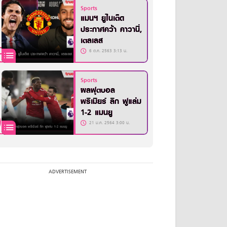
Sports
แมนฯ ยูไนเต็ด
ประกาศคว้า คาวานี่,
เตลเลส
6 ต.ค. 2563 3:13 น.
Sports
ผลฟุตบอล
พรีเมียร์ ลีก ฟูแล่ม
1-2 แมนยู
21 ม.ค. 2564 3:00 น.