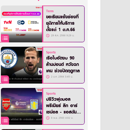
Term
ขอเรียนแจ้งช่องที่
ยุติการให้บริการ
ตั้งแต่ 1 ต.ค.66
29 ส.ค. 2566 9:29 น.
Sports
เรือใบอัดงบ 90
ล้านปอนด์ หวังฉก
เคน ช่วงปิดฤดูกาล
2 ม.ค. 2564 3:45 น.
Sports
ปรีวิวฟุตบอล
พรีเมียร์ ลีก อาร์
เซน่อล - แอสตัน
วิลล่า
8 พ.ย. 2563 4:02 น.