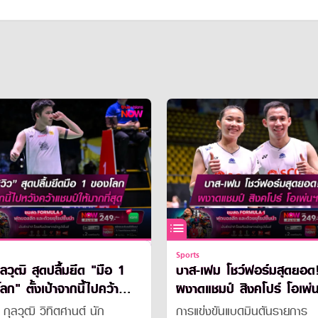
Sports
ุลวุฒิ สุดปลื้มยึด "มือ 1
บาส-เฟม โชว์ฟอร์มสุดยอด
้าจากนี้ไปคว้า
ผงาดแชมป์ สิงคโปร์ โอเพ่
ให้ได้มากที่สุด!
 กุลวุฒิ วิทิตศานต์ นัก
การแข่งขันแบดมินตันรายการ