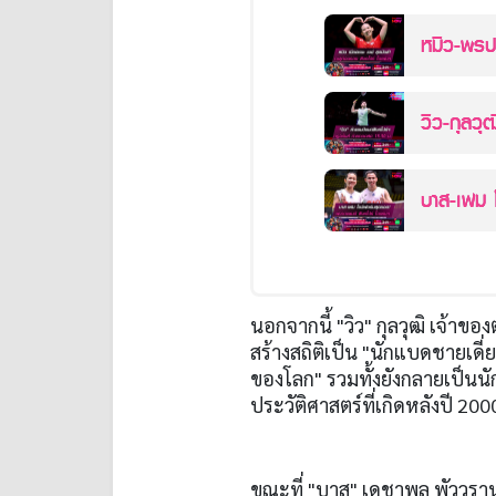
หมิว-พรป
สิงคโปร์
วิว-กุลวุฒ
เตรียมถ่
บาส-เฟม โชว์ฟอร
เพ่นฯ
นอกจากนี้ "วิว" กุลวุฒิ เจ้าข
สร้างสถิติเป็น "นักแบดชายเดี่
ของโลก" รวมทั้งยังกลายเป็นน
ประวัติศาสตร์ที่เกิดหลังปี 200
ขณะที่ "บาส" เดชาพล พัววรานุ