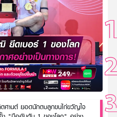
ทิตศานต์ ยอดนักตบลูกขนไก่ขวัญใจ
รั้ง "มืออันดับ 1 ของโลก" อย่าง