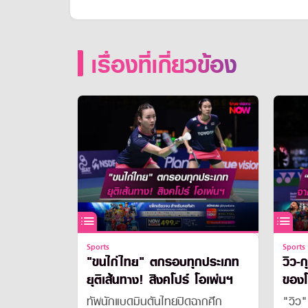
เรื่องที่เกี่ยวข้อง
Sports
Sports
"ขนไก่ไทย" ตกรอบทุกประเภท
วิว-ก
ยุติเส้นทาง! สิงคโปร์ โอเพ่นฯ
ของโลก" ตั้งเป
แชมป์
ทัพนักแบดมินตันไทยปิดฉากศึก
"วิว"