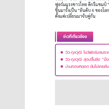
ฟอร์มแรงชาวไทย ดีกรีแชมป์ "
ขึ้นมารั้งเป็น "อันดับ 6 ของโ
ตั้งแต่เปลี่ยนมาจับคู่กัน
ข่าวที่เกี่ยวข้อง
วิว-กุลวุฒิ โชว์ฟอร์มสมราค
วิว-กุลวุฒิ สุดปลื้มยึด "มื
บ้านทองหยอด ยันไม่เคยส่งเอ