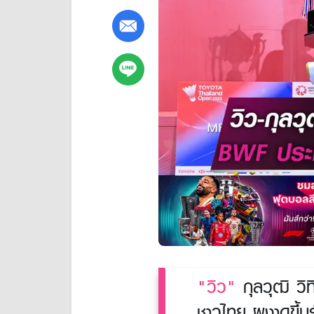
"วิว"
กุลวุฒิ วิ
ชาวไทย ผงาดขึ้น