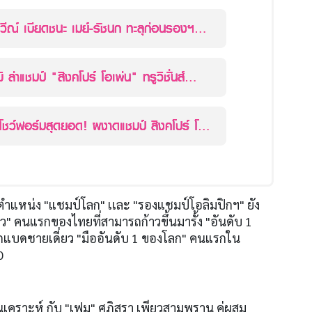
วีณ์ เบียดชนะ เมย์-รัชนก ทะลุก่อนรองฯ
 โอเพ่น 2025
ิ ล่าแชมป์ "สิงคโปร์ โอเพ่น" ทรูวิชั่นส์
ายทอดสด 15.30 น.
์มสุดยอด! ผงาดแชมป์ สิงคโปร์ โอ
องตำแหน่ง "แชมป์โลก" เเละ "รองแชมป์โอลิมปิกฯ" ยัง
ยว" คนแรกของไทยที่สามารถก้าวขึ้นมารั้ง "อันดับ 1
ักแบดชายเดี่ยว "มืออันดับ 1 ของโลก" คนแรกใน
0
เคราะห์ กับ "เฟม" ศุภิสรา เพียวสามพราน คู่ผสม