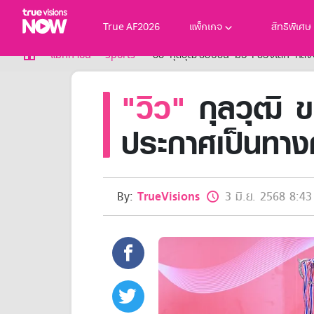
True AF2026
แพ็กเกจ
สิทธิพิเศษ
True AF2026
แม็กกาซีน
Sports
"วิว" กุลวุฒิ ขยับขึ้น "มือ 1 ของโลก" 
แพ็กเกจ
"วิว"
กุลวุฒิ 
NOW ENT
NOW SPORTS
NOW BUNDLES
ประกาศเป็นทาง
NOW Muay Thai
แพ็กเกจทรูวิชันส์นาวทั้งหมด
เคเบิลและจานดาวเทียม
สิทธิพิเศษ
By:
TrueVisions
3 มิ.ย. 2568 8:43
สิทธิพิเศษลูกค้าทรูวิชั่นส์
Showtime
HoReCa
แพ็กเกจสำหรับผู้ประกอบการ
หาร้านร่วมรายการ
FAQs