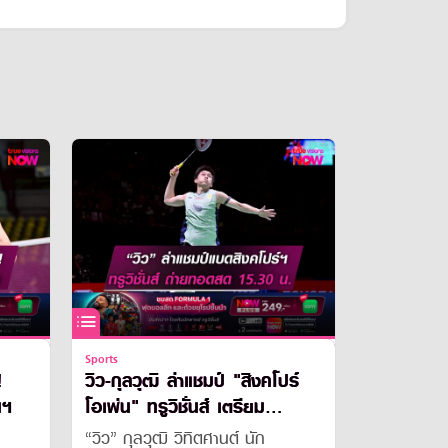
Sports
!
วิว-กุลวุฒิ ล่าแชมป์ "สิงคโปร์
นฯ
โอเพ่น" ทรูวิชั่นส์ เตรียม
ถ่ายทอดสด 15.30 น.
“วิว” กุลวุฒิ วิทิตศานต์ นัก