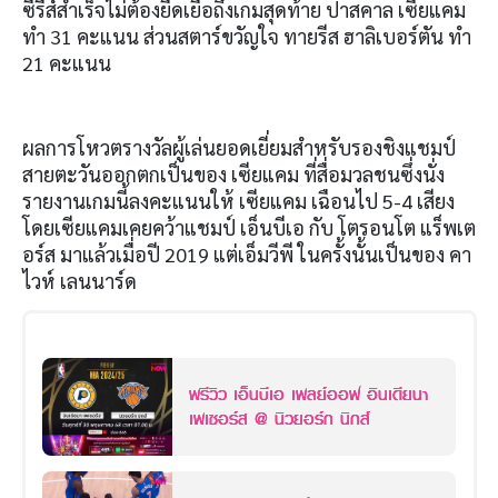
ซีรี่ส์สำเร็จไม่ต้องยืดเยื้อถึงเกมสุดท้าย ปาสคาล เซียแคม
ทำ 31 คะแนน ส่วนสตาร์ขวัญใจ ทายรีส ฮาลิเบอร์ตัน ทำ
21 คะแนน
ผลการโหวตรางวัลผู้เล่นยอดเยี่ยมสำหรับรองชิงแชมป์
สายตะวันออกตกเป็นของ เซียแคม ที่สื่อมวลชนซึ่งนั่ง
รายงานเกมนี้ลงคะแนนให้ เซียแคม เฉือนไป 5-4 เสียง
โดยเซียแคมเคยคว้าแชมป์ เอ็นบีเอ กับ โตรอนโต แร็พเต
อร์ส มาแล้วเมื่อปี 2019 แต่เอ็มวีพี ในครั้งนั้นเป็นของ คา
ไวห์ เลนนาร์ด
พรีวิว เอ็นบีเอ เพลย์ออฟ อินเดียนา
เพเซอร์ส @ นิวยอร์ก นิกส์