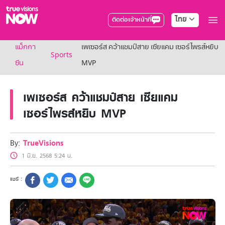
ไทย
ติดต่อเจ้าหน้าที่
True AF2026
แม็กกา
เพเซอร์ส คว้าแชมป์สาย เซียแคม เซอร์ไพรส์หยิบ
แพ็กเกจ
Sports
NOW ENT
ซีน
MVP
NOW SPORTS
NOW BUNDLES
เพเซอร์ส คว้าแชมป์สาย เซียแคม
NOW Muay Thai
แพ็กเกจทรูวิชันส์นาวทั้งหมด
เซอร์ไพรส์หยิบ MVP
เคเบิลและจานดาวเทียม
สิทธิพิเศษ
สิทธิพิเศษลูกค้าทรูวิชั่นส์
By:
TrueVisions
Showtime
1 มิ.ย. 2568 5:24 น.
HoReCa
แพ็กเกจสำหรับผู้ประกอบการ
หาร้านร่วมรายการ
FAQs