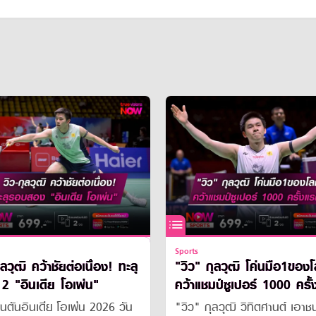
Sports
ลวุฒิ คว้าชัยต่อเนื่อง! ทะลุ
"วิว" กุลวุฒิ โค่นมือ1ของ
2 "อินเดีย โอเพ่น"
คว้าแชมป์ซูเปอร์ 1000 ครั
ในชีวิต
นตันอินเดีย โอเพ่น 2026 วัน
"วิว" กุลวุฒิ วิทิตศานต์ เอาชน