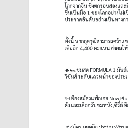
โลกจากจีน ซึ่งตกรอบสองแล
ขึ้นเป็นมือ
1
ของโลกอย่างไม่เ
ประกาศอันดับอย่างเป็นทางกา
ทั้งนี้ หากกุลวุฒิสามารถคว้
เติมอีก
4,400
คะแนน ส่งผลให้
🔥🏎
ชมสด
FORMULA 1
มันส
วิชั่นส์ ระดับแถวหน้าของประ
✨
เพียงสมัครแพ็กเกจ
Now Plu
ดัง และเลือกรับชมหนัง
,
ซีรี่ส์
📌สมัครเลยคลิก
:
https://tru