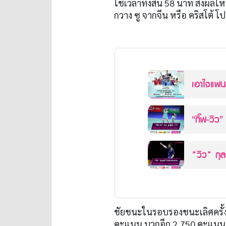
ใช้เวลาทั้งสิ้น
58
นาที ส่งผลให
กวาง ซู จากจีน หรือ คริสโต้ 
เอาใจแฟน
เริ่ม 15 ก.
“กิ๊ฟ-วิว
โอเพ่น"
"วิว" กุล
ชัยชนะในรอบรองชนะเลิศครั้งน
คะแนน บวกอีก
2,750
คะแนน 