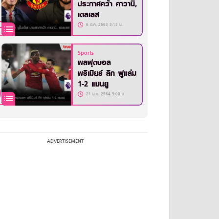
ประกาศคว้า คาวานี่,
เตลเลส
6 ต.ค. 2563 3:13 น.
Sports
ผลฟุตบอล
พรีเมียร์ ลีก ฟูแล่ม
1-2 แมนยู
21 ม.ค. 2564 3:00 น.