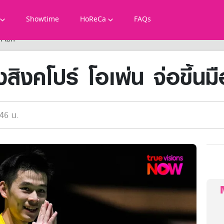
Showtime
HoReCa
FAQs
 1 โลก
งสิงคโปร์ โอเพ่น จ่อขึ้น
46 น.