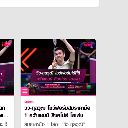
Sports
โลก
วิว-กุลวุฒิ โชว์ฟอร์มสมราคามือ
้งแรก
1 คว้าแชมป์ สิงคโปร์ โอเพ่น
ะ ฉี
สมราคามือ 1 โลก! “วิว กุลวุฒิ”