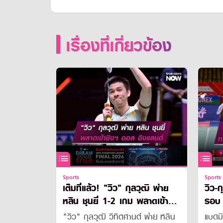
เรื่องที่เกี่ยวข้อง
Sports
Sports
เต็มที่แล้ว! "วิว" กุลวุฒิ พ่าย
วิว-กุ
หลิน ชุนยี่ 1-2 เกม พลาดเข้า
รอบ 
ชิงฯออล อิงแลนด์
"วิว" กุลวุฒิ วิทิตศานต์ พ่าย หลิน
แบดมิ