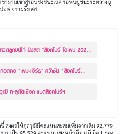
้เขาผ่านเข้าสู่รอบชิงชนะเลิศ รอพบผู้ชนะระหว่าง ลู่
โปปอฟ จากฝรั่งเศส
หวดลูกขนไก่ ยิงสด “สิงคโปร์ โอเพน 2022”
ค. นี้ ทรูวิชั่นส์ ที่เดียว!!
” กอดคอ “เฟม-เอิร์ธ” คว้าชัย "สิงคโปร์
วุฒิ ทะลุตัดเชือก แบดสิงคโปร์ฯ
ี้ ส่งผลให้กุลวุฒิมีคะแนนสะสมเพิ่มจากเดิม
92,779
รวมเป็น
95,529
คะแนน แซงหน้า ฉือ ยู่ ฉี มือ
1
ของ