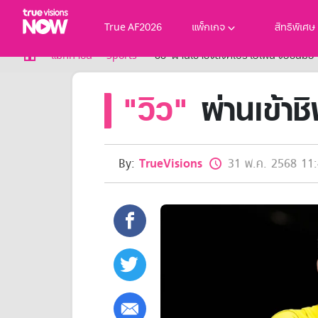
True AF2026
แพ็กเกจ
สิทธิพิเศษ
True AF2026
แม็กกาซีน
Sports
"วิว" ผ่านเข้าชิงสิงคโปร์ โอเพ่น จ่อขึ้นมือ
แพ็กเกจ
"วิว"
ผ่านเข้าชิ
NOW ENT
NOW SPORTS
NOW BUNDLES
NOW Muay Thai
แพ็กเกจทรูวิชันส์นาวทั้งหมด
By:
TrueVisions
31 พ.ค. 2568 11:
เคเบิลและจานดาวเทียม
สิทธิพิเศษ
สิทธิพิเศษลูกค้าทรูวิชั่นส์
Showtime
HoReCa
แพ็กเกจสำหรับผู้ประกอบการ
หาร้านร่วมรายการ
FAQs