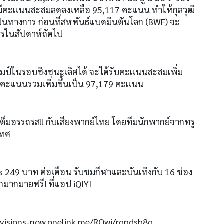
ะมีคะแนนสะสมลดลงเหลือ
95,117
คะแนน ทำให้กุลวุฒิ
ป็นทางการ ก่อนที่สหพันธ์แบดมินตันโลก
(BWF)
จะ
รในสัปดาห์ถัดไป
าแชมป์ในรอบชิงชนะเลิศได้ จะได้รับคะแนนสะสมเพิ่ม
คะแนนรวมเพิ่มขึ้นเป็น
97,179
คะแนน
์เต็มอรรถรส
!!
กับเสียงพากย์ไทย โดยทีมนักพากย์จากทรู
เทศ
s 249
บาท ต่อเดือน รับชมกีฬาและบันเทิงกับ
16
ช่อง
 อีกมากมายฟรี
!
ที่แอป
iQIYI
evisions-now.onelink.me/RQwi/rgpdsh8q