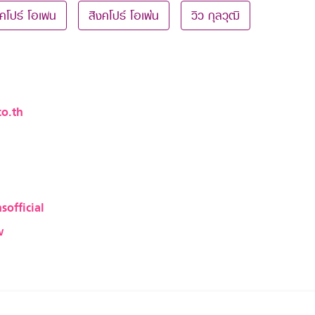
งคโปร์ โอเพน
สิงคโปร์ โอเพ่น
วิว กุลวุฒิ
o.th
sofficial
w