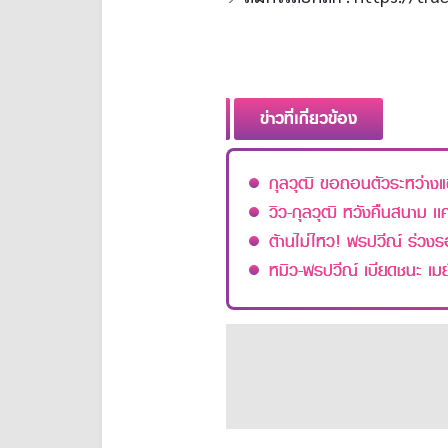
ข่าวที่เกี่ยวข้อง
กุลวุฒิ ขอถอนตัวระหว่างแข
วิว-กุลวุฒิ หวังคืนสนาม เ
ต้านไม่ไหว! พรปวีณ์ ร่วง
หมิว-พรปวีณ์ เบียดชนะ เม