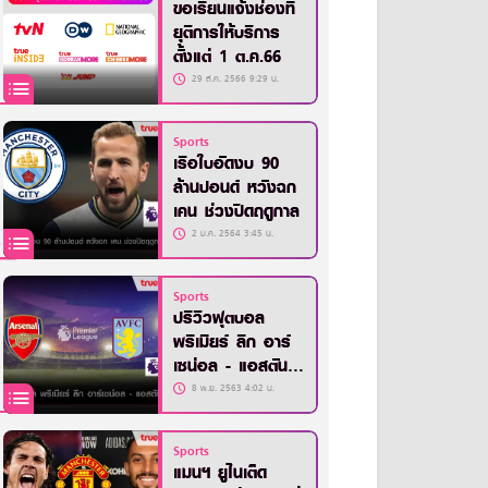
ขอเรียนแจ้งช่องที่
ยุติการให้บริการ
ตั้งแต่ 1 ต.ค.66
29 ส.ค. 2566 9:29 น.
Sports
เรือใบอัดงบ 90
ล้านปอนด์ หวังฉก
เคน ช่วงปิดฤดูกาล
2 ม.ค. 2564 3:45 น.
Sports
ปรีวิวฟุตบอล
พรีเมียร์ ลีก อาร์
เซน่อล - แอสตัน
วิลล่า
8 พ.ย. 2563 4:02 น.
Sports
แมนฯ ยูไนเต็ด