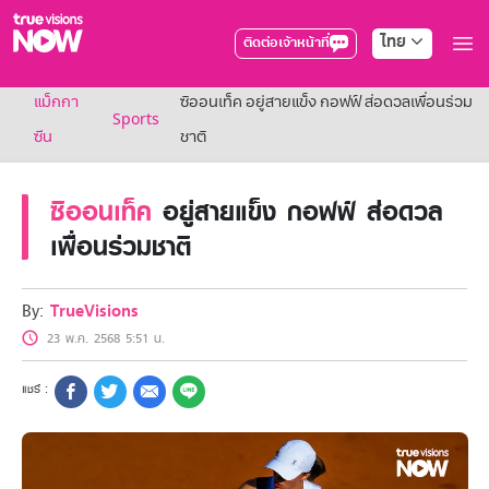
ไทย
ติดต่อเจ้าหน้าที่
True AF2026
แม็กกา
ซิออนเท็ค อยู่สายแข็ง กอฟฟ์ ส่อดวลเพื่อนร่วม
แพ็กเกจ
Sports
NOW ENT
ซีน
ชาติ
NOW SPORTS
NOW BUNDLES
ซิออนเท็ค
อยู่สายแข็ง กอฟฟ์ ส่อดวล
NOW Muay Thai
แพ็กเกจทรูวิชันส์นาวทั้งหมด
เพื่อนร่วมชาติ
เคเบิลและจานดาวเทียม
สิทธิพิเศษ
สิทธิพิเศษลูกค้าทรูวิชั่นส์
By:
TrueVisions
Showtime
23 พ.ค. 2568 5:51 น.
HoReCa
แพ็กเกจสำหรับผู้ประกอบการ
หาร้านร่วมรายการ
FAQs