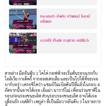
ซาบาเลนก้า ย้ำแค้น คว้าแชมป์ ไมอามี่
ครั้งแรก
นาวาร์โร่ เก็บชัย ทะลุหวด อนิซิโมว่า
สายล่าง มืออันดับ
2
โคโค่ กอฟฟ์ จะเริ่มต้นรอบแรกกับ
โอลิเวีย กาเด็คกี้ จากออสเตรเลีย และเป็นไปได้ที่จะเจอ
บาร์บอร่า เครจชิโคว่า แชมป์วิมเบิลดันปีที่แล้วในรอบ
4
ถัดจากนั้นอาจได้เจอ เอ็มม่า นาวาร์โณ่ เพื่อนร่วมชาติใน
รอบก่อนรองชนะเลิศ ส่วนรอบรองชนะเลิศ อาจได้เจอ
เพื่อนรัก เจสสิก้า เพกูล่า ที่เป็นมือวางอันดับ
3
ในรายการ