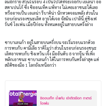
ลมอีกราย ส่วนในรอบ
4
เป็นไปได้ที่จะเจอกับ เยเลน่า ออ
สตาเปนโก้ ซึ่ง ซิออนเท็ค แพ้ทาง ไม่เคยเอาชนะได้เลย
หรืออาจเป็น เอเลน่า รีบาคิน่า นักหวดจอมพลัง ส่วนใน
รอบก่อนรองชนะเลิศ อาจได้เจอ จัสมิน เปาลินี่ คู่ชิงเฟ
ร้นช์ โอเพ่น เมื่อปีก่อน ทั้งหมดอยู่ในสายบนครึ่งล่าง
ซาบาเลนก้า อยู่ในสายบนครึ่งบน จะเริ่มรอบแรกด้วย
การพบกับ คามิเลีย ราคิโมว่า ส่วนในรอบก่อนรองชนะ
เลิศอาจพบกับ ชิงเหวิน เจิ้ง มืออันดับ
8
จากจีน ที่เพิ่ง
พลิกเอาชนะ ซาบาเลนก้า ได้ในการพบกันครั้งล่าสุด แต่
สถิติของมือ
1
โลกยังเหนือกว่า
ซิออนเท็ค ย้ำแค้น เข้าตัดเชือก กาตาร์
โอเพ่น