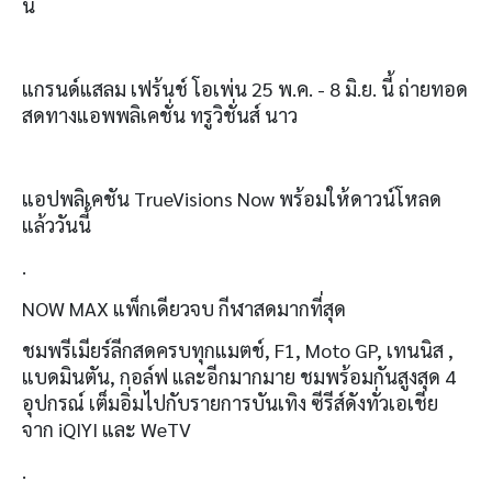
นี้
แกรนด์แสลม เฟร้นช์ โอเพ่น
25
พ
.
ค
. - 8
มิ
.
ย
.
นี้ ถ่ายทอด
สดทางแอพพลิเคชั่น ทรูวิชั่นส์ นาว
แอปพลิเคชัน
TrueVisions Now
พร้อมให้ดาวน์โหลด
แล้ววันนี้
.
NOW MAX
แพ็กเดียวจบ กีฬาสดมากที่สุด
ชมพรีเมียร์ลีกสดครบทุกแมตช์
, F1, Moto GP,
เทนนิส
,
แบดมินตัน
,
กอล์ฟ และอีกมากมาย ชมพร้อมกันสูงสุด
4
อุปกรณ์ เต็มอิ่มไปกับรายการบันเทิง ซีรีส์ดังทั่วเอเชีย
จาก
iQIYI
และ
WeTV
.