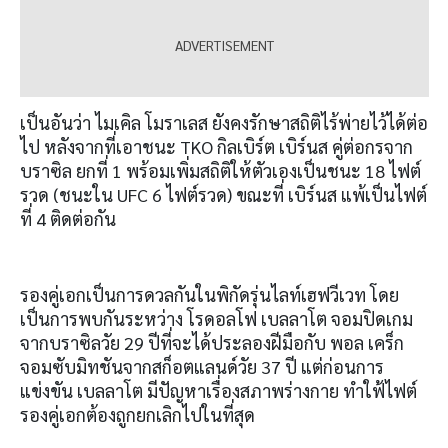
เป็นอันว่า ไมเคิล โมราเลส ยังคงรักษาสถิติไร้พ่ายไว้ได้ต่อ
ไป หลังจากที่เอาชนะ TKO กิลเบิร์ต เบิร์นส คู่ต่อกรจาก
บราซิล ยกที่ 1 พร้อมเพิ่มสถิติให้ตัวเองเป็นชนะ 18 ไฟต์
รวด (ชนะใน UFC 6 ไฟต์รวด) ขณะที่ เบิร์นส แพ้เป็นไฟต์
ที่ 4 ติดต่อกัน
รองคู่เอกเป็นการดวลกันในพิกัดรุ่นไลท์เฮฟวีเวท โดย
เป็นการพบกันระหว่าง โรดอลโฟ เบลลาโต จอมปิดเกม
จากบราซิลวัย 29 ปีที่จะได้ประลองฝีมือกับ พอล เคร็ก
จอมซับมิทชันจากสก็อตแลนด์วัย 37 ปี แต่ก่อนการ
แข่งขัน เบลลาโต มีปัญหาเรื่องสภาพร่างกาย ทำใฟ้ไฟต์
รองคู่เอกต้องถูกยกเลิกไปในที่สุด