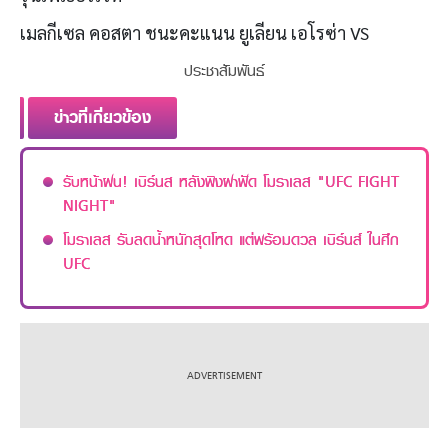
เมลกีเซล คอสตา ชนะคะแนน ยูเลียน เอโรซ่า VS
ประชาสัมพันธ์
ข่าวที่เกี่ยวข้อง
รับหน้าฝน! เบิร์นส หลังพิงฝาฟัด โมราเลส "UFC FIGHT
NIGHT"
โมราเลส รับลดน้ำหนักสุดโหด แต่พร้อมดวล เบิร์นส์ ในศึก
UFC