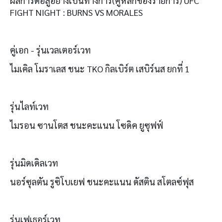
ผลการต่อสู้อย่างเป็นทางการ(คู่หลักของรายการ) UFC
FIGHT NIGHT : BURNS VS MORALES
คู่เอก - รุ่นเวลเตอร์เวท
ไมเคิล โมราเลส ชนะ TKO กิลเบิร์ต เสบิร์นส ยกที่ 1
รุ่นไลท์เวท
ไมรอน ซานโตส ชนะคะแนน โซดิค ยูซุฟฟ์
รุ่นมิดเดิลเวท
นอร์ซุลตัน รูซิโบเยฟ ชนะคะแนน ดัสติน สโตลซ์ฟุส
รุ่นเฟเธอร์เวท