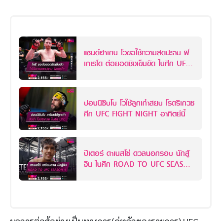
แซนด์ฮาเกน โวขอใช้ความสดปราบ ฟิ
เกเรโด ต่อยอดชิงเข็มขัด ในศึก UFC
FIGHT NIGHT
ปอนนิซิบโบ โวใช้ลูกเก๋าสยบ โรดริเกวซ
ศึก UFC FIGHT NIGHT อาทิตย์นี้
ปีเตอร์ ดาเนสโซ่ ดวลนอกรอบ นักสู้
จีน ในศึก ROAD TO UFC SEASON
4