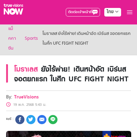
ไทย
ติดต่อเจ้าหน้าที่
True AF2026
แม็
แพ็กเกจ
โมราเลส ยังไร้พ่าย! เดินหน้าอัด เบิร์นส จอดยกแรก
NOW ENT
กกา
Sports
ในศึก UFC FIGHT NIGHT
NOW SPORTS
ซีน
NOW BUNDLES
NOW Muay Thai
แพ็กเกจทรูวิชันส์นาวทั้งหมด
โมราเลส
ยังไร้พ่าย! เดินหน้าอัด เบิร์นส
เคเบิลและจานดาวเทียม
จอดยกแรก ในศึก UFC FIGHT NIGHT
สิทธิพิเศษ
สิทธิพิเศษลูกค้าทรูวิชั่นส์
Showtime
By:
TrueVisions
HoReCa
19 พ.ค. 2568 5:43 น.
แพ็กเกจสำหรับผู้ประกอบการ
หาร้านร่วมรายการ
FAQs