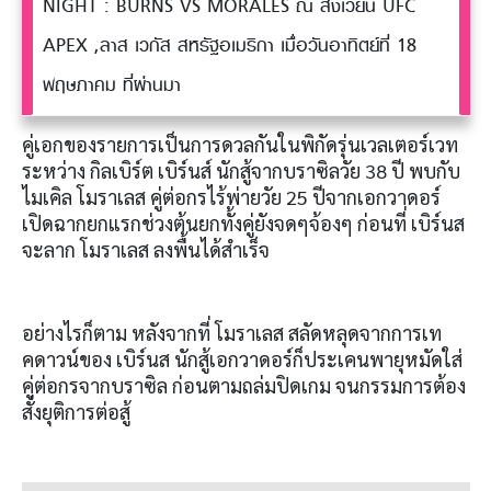
NIGHT : BURNS VS MORALES ณ สังเวียน UFC
APEX ,ลาส เวกัส สหรัฐอเมริกา เมื่อวันอาทิตย์ที่ 18
พฤษภาคม ที่ผ่านมา
คู่เอกของรายการเป็นการดวลกันในพิกัดรุ่นเวลเตอร์เวท
ระหว่าง กิลเบิร์ต เบิร์นส์ นักสู้จากบราซิลวัย 38 ปี พบกับ
ไมเคิล โมราเลส คู่ต่อกรไร้พ่ายวัย 25 ปีจากเอกวาดอร์
เปิดฉากยกแรกช่วงต้นยกทั้งคู่ยังจดๆจ้องๆ ก่อนที่ เบิร์นส
จะลาก โมราเลส ลงพื้นได้สำเร็จ
อย่างไรก็ตาม หลังจากที่ โมราเลส สลัดหลุดจากการเท
คดาวน์ของ เบิร์นส นักสู้เอกวาดอร์ก็ประเคนพายุหมัดใส่
คู่ต่อกรจากบราซิล ก่อนตามถล่มปิดเกม จนกรรมการต้อง
สั่งยุติการต่อสู้