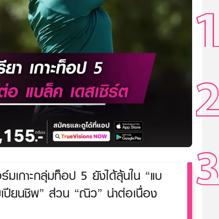
์มเกาะกลุ่มท็อป 5 ยังได้ลุ้นใน “แบ
มเปียนชิพ” ส่วน “ณิว” นำต่อเนื่อง