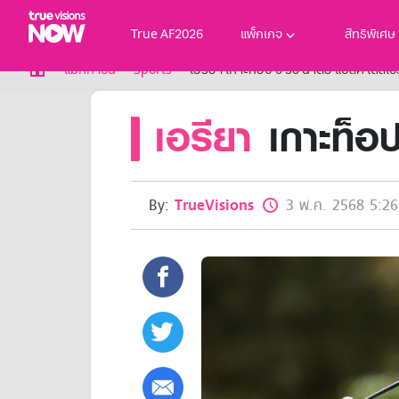
True AF2026
แพ็กเกจ
สิทธิพิเศษ
True AF2026
แม็กกาซีน
Sports
เอรียา เกาะท็อป 5 ริว นำต่อ แบล็ค เดสเซิ
แพ็กเกจ
เอรียา
เกาะท็อป
NOW ENT
NOW SPORTS
NOW BUNDLES
NOW Muay Thai
แพ็กเกจทรูวิชันส์นาวทั้งหมด
By:
TrueVisions
3 พ.ค. 2568 5:26
เคเบิลและจานดาวเทียม
สิทธิพิเศษ
สิทธิพิเศษลูกค้าทรูวิชั่นส์
Showtime
HoReCa
แพ็กเกจสำหรับผู้ประกอบการ
หาร้านร่วมรายการ
FAQs