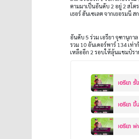
ตามมาเป็นอันดับ
2
อยู่
2
สโตร
เธอร์ ฮันเซเลต จากเยอรมนี ส
อันดับ
5
ร่วม เอรียา จุฑานุก
รวม
10
อันเดอร์พาร์
134
เท่า
เหลืออีก
2
รอบให้ลุ้นแชมป์ราย
เอรียา รั
เอรียา ขึ
เอรียา พ