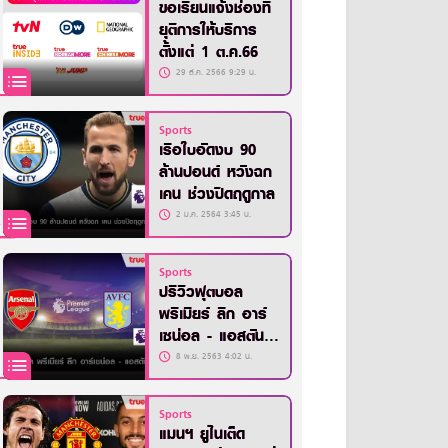
ขอเรียนแจ้งช่องที่
ยุติการให้บริการ
ตั้งแต่ 1 ต.ค.66
29 ส.ค. 2566 9:29 น.
Sports
เรือใบอัดงบ 90
ล้านปอนด์ หวังฉก
เคน ช่วงปิดฤดูกาล
2 ม.ค. 2564 3:45 น.
Sports
ปรีวิวฟุตบอล
พรีเมียร์ ลีก อาร์
เซน่อล - แอสตัน
วิลล่า
8 พ.ย. 2563 4:02 น.
Sports
แมนฯ ยูไนเต็ด