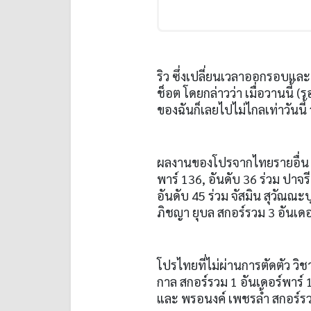
ริว ซึ่งเปลี่ยนเวลาออกรอบและยั
ช็อต โดยกล่าวว่า เมื่อวานนี้
(
ร
ของฉันก็เลยไปไม่ไกลเท่าวันนี้
ผลงานของโปรจากไทยรายอื่น 
พาร์
136,
อันดับ
36
ร่วม ปาจร
อันดับ
45
ร่วม จัสมิน สุวัณณะ
ภิชญา ยุบล สกอร์รวม
3
อันเดอ
โปรไทยที่ไม่ผ่านการตัดตัว วิช
กาล สกอร์รวม
1
อันเดอร์พาร์
และ พรอนงค์ เพชรล้ำ สกอร์ร