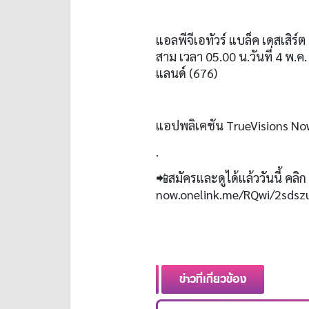
แอลพีจีเอทัวร์ แบล็ค เดสเสิร
สาม
เวลา
05.00
น
.
วันที่
4
พ
.
ค
แลนด์
(676)
แอปพลิเคชัน
TrueVisions N
.
📲
สมัครและดูได้แล้ววันนี้ คลิก
now.onelink.me/RQwi/2sdsz
ข่าวที่เกี่ยวข้อง