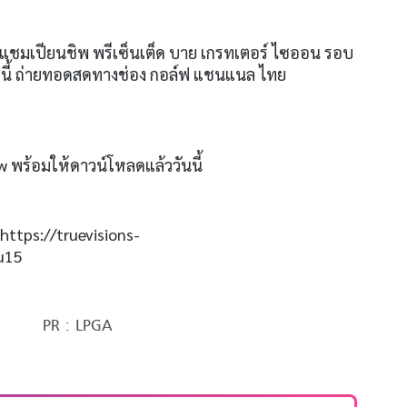
์ต แชมเปียนชิพ พรีเซ็นเต็ด บาย เกรทเตอร์ ไซออน
รอบ
.
นี้ ถ่ายทอดสดทางช่อง กอล์ฟ แชนแนล ไทย
ow
พร้อมให้ดาวน์โหลดแล้ววันนี้
https://truevisions-
u15
PR : LPGA