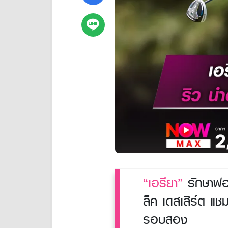
“เอรียา”
รักษาฟอร
ล็ค เดสเสิร์ต แช
รอบสอง