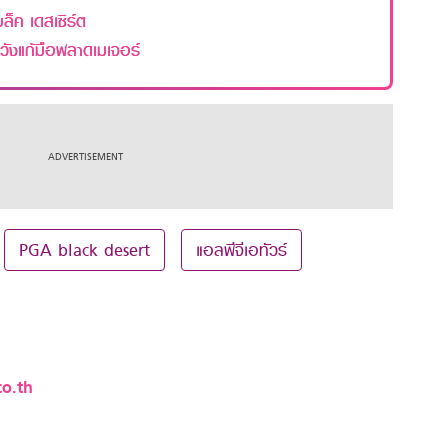
ล็ค เดสเซิร์ต
วังแก้มือพลาดเมเจอร์
PGA black desert
แอลพีจีเอทัวร์
o.th