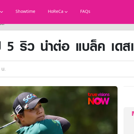
Showtime
HoReCa
FAQs
ร์ต
 5 ริว นำต่อ แบล็ค เดสเ
 น.