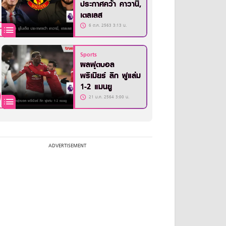
ประกาศคว้า คาวานี่,
เตลเลส
6 ต.ค. 2563 3:13 น.
Sports
ผลฟุตบอล
พรีเมียร์ ลีก ฟูแล่ม
1-2 แมนยู
21 ม.ค. 2564 3:00 น.