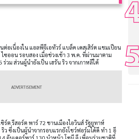
ต่อเนื่องใน แอลพีจีเอทัวร์ แบล็ค เดสเสิร์ต แชมเปียน
์ ไซออน รอบสอง เมื่อช่วงเช้า
3
พ
.
ค
.
ที่ผ่านมาตาม
5
ร่วม ส่วนผู้นำยังเป็น เฮรัน ริว จากเกาหลีใต้
ซิร์ต รีสอร์ต พาร์
72
ชานเมืองไอวินส์ รัฐยูทาห์
ิว ซึ่งเป็นผู้นำจากรอบแรกยังโชว์ฟอร์มได้ดี ทำ
1
อี
14
อันเดอร์พาร์
130
นำหน้า โซมี ลี เพื่อนร่วมชาติที่