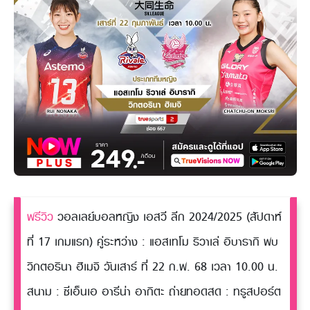
พรีวิว
วอลเลย์บอลหญิง เอสวี ลีก 2024/2025 (สัปดาห์
ที่ 17 เกมแรก) คู่ระหว่าง : แอสเทโม ริวาเล่ อิบารากิ พบ
วิกตอรินา ฮิเมจิ วันเสาร์ ที่ 22 ก.พ. 68 เวลา 10.00 น.
สนาม : ซีเอ็นเอ อารีน่า อากิตะ ถ่ายทอดสด : ทรูสปอร์ต