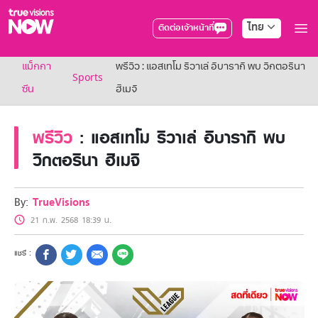
ไทย
ติดต่อเจ้าหน้าที่
True AF2026
แม็กกา
พรีวิว : แอสเทโม ริวาเล่ อิบารากิ พบ วิกตอรินา
แพ็กเกจ
Sports
NOW ENT
ซีน
ฮิเมจิ
NOW SPORTS
NOW BUNDLES
พรีวิว
: แอสเทโม ริวาเล่ อิบารากิ พบ
NOW Muay Thai
แพ็กเกจทรูวิชันส์นาวทั้งหมด
วิกตอรินา ฮิเมจิ
เคเบิลและจานดาวเทียม
สิทธิพิเศษ
สิทธิพิเศษลูกค้าทรูวิชั่นส์
By:
TrueVisions
Showtime
21 ก.พ. 2568 18:39 น.
HoReCa
แพ็กเกจสำหรับผู้ประกอบการ
หาร้านร่วมรายการ
FAQs