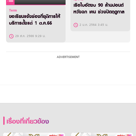
เรือใบอัดงบ 90 ล้านปอนด์
Term
หวังฉก เคน ช่วงปิดฤดูกาล
ขอเรียนแจ้งช่องที่ยุติการให้
บริการตั้งแต่ 1 ต.ค.66
2 ม.ค. 2564 3:45 น.
29 ส.ค. 2566 9:29 น.
เรื่องที่เกี่ยวข้อง