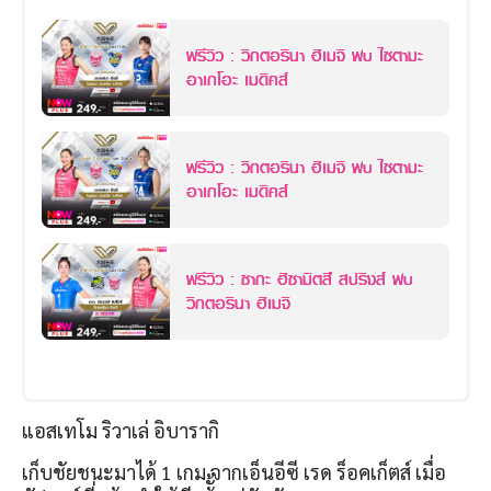
พรีวิว : วิกตอรินา ฮิเมจิ พบ ไซตามะ
อาเกโอะ เมดิคส์
พรีวิว : วิกตอรินา ฮิเมจิ พบ ไซตามะ
อาเกโอะ เมดิคส์
พรีวิว : ซากะ ฮิซามิตสึ สปริงส์ พบ
วิกตอรินา ฮิเมจิ
แอสเทโม ริวาเล่ อิบารากิ
เก็บชัยชนะมาได้ 1 เกม จากเอ็นอีซี เรด ร็อคเก็ตส์ เมื่อ