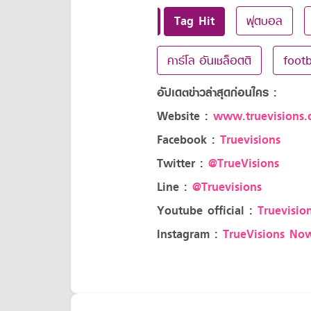
Tag Hit
ฟุตบอล
คาร์โล อันเชล็อตติ
footb
อัปเดตข่าวล่าสุดก่อนใคร :
Website :
www.truevisions.c
Facebook :
Truevisions
Twitter :
@TrueVisions
Line :
@Truevisions
Youtube official :
Truevision
Instagram :
TrueVisions No