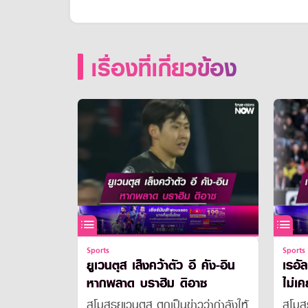
เรื่องที่เกี่ยวข้อง
Sports
Sports
ยูเวนตุส เล็งคว้าตัว อี คัง-อิน
เรอั
หากพลาด บราฮิม ดิอาซ
ไม่เค
สโมสรยูเวนตุส ตกเป็นข่าวว่ากำลังให้
สโมส