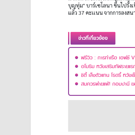
บุญทุ่ม" บาร์เซโลนา ขึ้นไปรั้งเ
แล้ว 37 คะเเนน จากการลงสนาม
ข่าวที่เกี่ยวข้อง
พรีวิว : การท่าเรือ เอฟซี
อโมริม หวังเสริมทัพรายแรก!
ซิตี้ เล็งตัวแทน โรดรี้ หว
สมควรพ่ายแพ้! กอมปานี ยอ