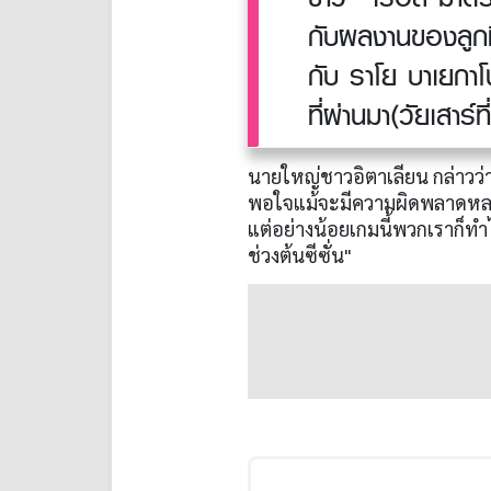
กับผลงานของลูกที
กับ ราโย บาเยกาโน
ที่ผ่านมา(วัยเสาร์
นายใหญ่ชาวอิตาเลียน กล่าวว่า
พอใจแม้จะมีความผิดพลาดหลาย
แต่อย่างน้อยเกมนี้พวกเราก็ทำ
ช่วงต้นซีซั่น"