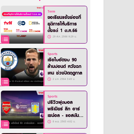
Term
ขอเรียนแจ้งช่องที่
ยุติการให้บริการ
ตั้งแต่ 1 ต.ค.66
29 ส.ค. 2566 9:29 น.
Sports
เรือใบอัดงบ 90
ล้านปอนด์ หวังฉก
เคน ช่วงปิดฤดูกาล
2 ม.ค. 2564 3:45 น.
Sports
ปรีวิวฟุตบอล
พรีเมียร์ ลีก อาร์
เซน่อล - แอสตัน
วิลล่า
8 พ.ย. 2563 4:02 น.