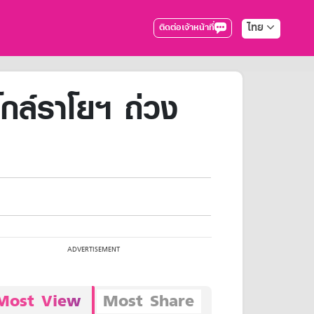
ไทย
ติดต่อเจ้าหน้าที่
กล์ราโยฯ ถ่วง
Most View
Most Share