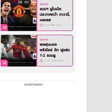
Sports
แมนฯ ยูไนเต็ด
ประกาศคว้า คาวานี่,
เตลเลส
6 ต.ค. 2563 3:13 น.
Sports
ผลฟุตบอล
พรีเมียร์ ลีก ฟูแล่ม
1-2 แมนยู
21 ม.ค. 2564 3:00 น.