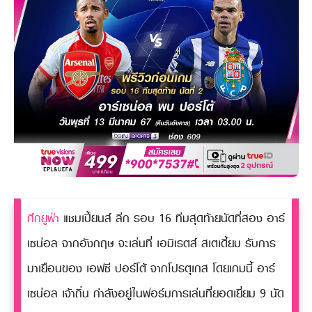
ศึกยูฟ่า
แชมเปี้ยนส์ ลีก รอบ 16 ทีมสุดท้ายนัดที่สอง อาร์
เซน่อล จากอังกฤษ จะเล่นที่ เอมิเรตส์ สเตเดี้ยม รับการ
มาเยือนของ เอฟซี ปอร์โต้ จากโปรตุเกส โดยเกมนี้ อาร์
เซน่อล เจ้าถิ่น กำลังอยู่ในฟอร์มการเล่นที่ยอดเยี่ยม 9 นัด