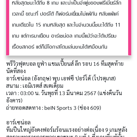
หลังสุดชนะได้ถึง 8 เกม และนำเป็นจ่าฝูงของพรีเมียร์ลีก
เวลานี้ ขณะที่ ปอร์โต้ ก็ฟอร์มเยี่ยมไม่แพ้กัน หลังแพ้แค่
เกมเดียวใน 15 เกมหลังสุด และในจำนวนนี้ชนะได้ถึง 11
เกม แต่การมาเยือน อาร์เซน่อล เกมนี้แม้ว่าจะได้เปรียบ
เรื่องสกอร์ แต่ก็มีโอกาสโดนเล่นงานได้เหมือนกัน
พรีวิวฟุตบอล ยูฟ่า แชมเปี้ยนส์ ลีก รอบ 16 ทีมสุดท้าย
นัดที่สอง
อาร์เซน่อล (อังกฤษ) พบ เอฟซี ปอร์โต้ (โปรตุเกส)
สนาม : เอมิเรตส์ สเตเดี้ยม
เวลา : 03:00 น. วันพุธที่ 13 มีนาคม 2567 (แข่งคืนวัน
อังคาร)
ถ่ายทอดสดทาง : beIN Sports 3 (ช่อง 609)
อาร์เซน่อล
ทีมปืนใหญ่ยังคงฟอร์มร้อนแรงอย่างต่อเนื่อง 9 เกมหลัง
สุดรวมทุกรายการพวกเขาชนะ 8 แพ้ 1 ซึ่งเกมที่แพ้นั้น