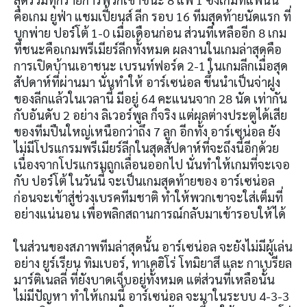
คือเกม ยูฟ่า แชมเปี้ยนส์ ลีก รอบ 16 ทีมสุดท้ายนัดแรก ที่
บุกพ่าย ปอร์โต้ 1-0 เมื่อเดือนก่อน ส่วนที่เหลืออีก 8 เกม
ที่ชนะคือเกมพรีเมียร์ลีกทั้งหมด ผลงานในเกมล่าสุดคือ
การเปิดบ้านเอาชนะ เบรนท์ฟอร์ด 2-1 ในเกมลีกเมื่อสุด
สัปดาห์ที่ผ่านมา นั่นทำให้ อาร์เซน่อล ขึ้นนำเป็นจ่าฝูง
ของลีกแล้วในเวลานี้ มีอยู่ 64 คะแนนจาก 28 นัด เท่ากัน
กับอันดับ 2 อย่าง ลิเวอร์พูล ก็จริง แต่ผลต่างประตูได้เสีย
ของทีมปืนใหญ่เหนือกว่าถึง 7 ลูก อีกทั้ง อาร์เซน่อล ยัง
ไม่มีโปรแกรมพรีเมียร์ลีกในสุดสัปดาห์ที่จะถึงนี้อีกด้วย
เนื่องจากโปรแกรมถูกเลื่อนออกไป นั่นทำให้เกมที่จะเจอ
กับ ปอร์โต้ ในวันนี้ จะเป็นเกมสุดท้ายของ อาร์เซน่อล
ก่อนจะเข้าสู่ช่วงเบรคทีมชาติ ทำให้พวกเขาจะใส่เต็มที่
อย่างแน่นอน เพื่อพลิกสถานการณ์กลับมาเข้ารอบให้ได้
ในส่วนของสภาพทีมล่าสุดนั้น อาร์เซน่อล จะยังไม่มีผู้เล่น
อย่าง ยูร์เรียน ทิมเบอร์, ทาเคฮิโร่ โทมิยาสึ และ กาเบรียล
มาร์ติเนลลี่ ที่ยังบาดเจ็บอยู่ทั้งหมด แต่ส่วนที่เหลือนั้น
ไม่มีปัญหา ทำให้เกมนี้ อาร์เซน่อล จะมาในระบบ 4-3-3