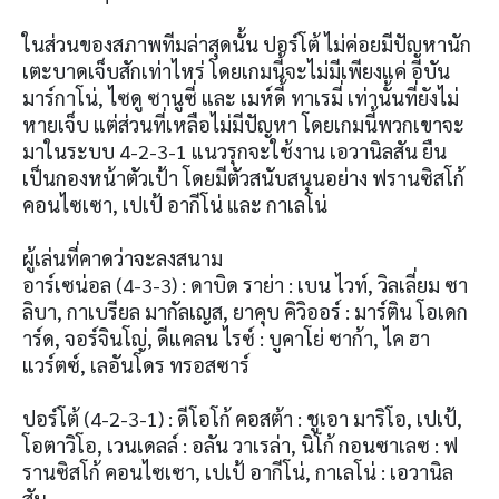
ในส่วนของสภาพทีมล่าสุดนั้น ปอร์โต้ ไม่ค่อยมีปัญหานัก
เตะบาดเจ็บสักเท่าไหร่ โดยเกมนี้จะไม่มีเพียงแค่ อีบัน
มาร์กาโน่, ไซดู ซานูซี่ และ เมห์ดี้ ทาเรมี่ เท่านั้นที่ยังไม่
หายเจ็บ แต่ส่วนที่เหลือไม่มีปัญหา โดยเกมนี้พวกเขาจะ
มาในระบบ 4-2-3-1 แนวรุกจะใช้งาน เอวานิลสัน ยืน
เป็นกองหน้าตัวเป้า โดยมีตัวสนับสนุนอย่าง ฟรานซิสโก้
คอนไซเซา, เปเป้ อากีโน่ และ กาเลโน่
ผู้เล่นที่คาดว่าจะลงสนาม
อาร์เซน่อล (4-3-3) : ดาบิด ราย่า : เบน ไวท์, วิลเลี่ยม ซา
ลิบา, กาเบรียล มากัลเญส, ยาคุบ คิวิออร์ : มาร์ติน โอเดก
าร์ด, จอร์จินโญ่, ดีแคลน ไรซ์ : บูคาโย่ ซาก้า, ไค ฮา
แวร์ตซ์, เลอันโดร ทรอสซาร์
ปอร์โต้ (4-2-3-1) : ดีโอโก้ คอสต้า : ชูเอา มาริโอ, เปเป้,
โอตาวิโอ, เวนเดลล์ : อลัน วาเรล่า, นิโก้ กอนซาเลซ : ฟ
รานซิสโก้ คอนไซเซา, เปเป้ อากีโน่, กาเลโน่ : เอวานิล
สัน