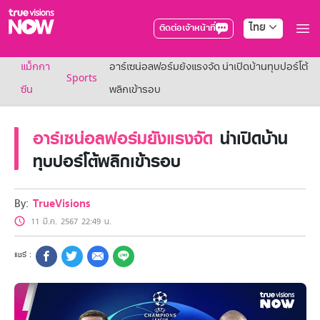
ไทย
ติดต่อเจ้าหน้าที่
True AF2026
แม็กกา
อาร์เซน่อลฟอร์มยังแรงจัด น่าเปิดบ้านทุบปอร์โต้
แพ็กเกจ
Sports
NOW ENT
ซีน
พลิกเข้ารอบ
NOW SPORTS
NOW BUNDLES
อาร์เซน่อลฟอร์มยังแรงจัด
น่าเปิดบ้าน
NOW Muay Thai
แพ็กเกจทรูวิชันส์นาวทั้งหมด
ทุบปอร์โต้พลิกเข้ารอบ
เคเบิลและจานดาวเทียม
สิทธิพิเศษ
สิทธิพิเศษลูกค้าทรูวิชั่นส์
By:
TrueVisions
Showtime
11 มี.ค. 2567 22:49 น.
HoReCa
แพ็กเกจสำหรับผู้ประกอบการ
หาร้านร่วมรายการ
FAQs