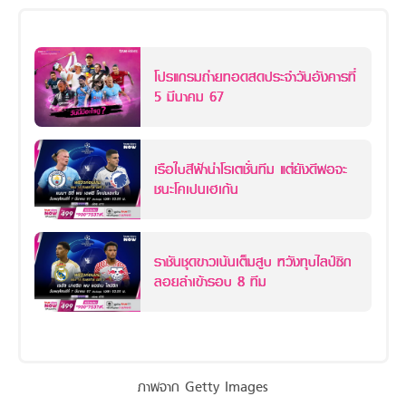
โปรแกรมถ่ายทอดสดประจำวันอังคารที่
5 มีนาคม 67
เรือใบสีฟ้าน่าโรเตชั่นทีม แต่ยังดีพอจะ
ชนะโคเปนเฮเก้น
ราชันชุดขาวเน้นเต็มสูบ หวังทุบไลป์ซิก
ลอยลำเข้ารอบ 8 ทีม
ภาพจาก Getty Images