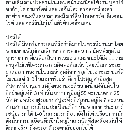
ตามเดิม สามประสานในแดนหน้าเกมนี้จะใช้งาน บูคาโย่
ซาก้า, ไค ฮาแวร์ตซ์ และ เลอันโดร ทรอสซาร์ ลงล่า
ตาข่าย ขณะที่แดนกลางจะมี มาร์ติน โอเดการ์ด, ดีแคลน
ไรซ์ และ จอร์จินโญ่ เป็นตัวขับเคลื่อนเกม
ปอร์โต้
ปอร์โต้ มีฟอร์มการเล่นที่ถือว่าดีมากในช่วงที่ผ่านมา โดย
พวกเขาแพ้แค่เกมเดียวจากการลงเล่น 15 นัดหลังสุดใน
ทุกรายการ ที่เหลือเป็นการเสมอ 3 และชนะได้ถึง 11 เกม
ล่าสุดไม่แพ้ใครมา 6 เกมติดต่อกันแล้ว โดยเป็นการชนะ
5 เสมอ 1 ผลงานในเกมล่าสุดคือการบุกไปเอาชนะ ปอร์ติ
โมเนนเซ่ 3-0 ในเกม พรีเมร่า ลีกา โปรตุเกส เมื่อสุด
สัปดาห์ที่ผ่านมา แต่ถึงผลงานจะดีขนาดนี้ แต่อันดับใน
ลีกยังอยู่แค่ที่ 3 เท่านั้น จากการมีอยู่ 55 คะแนนจาก 25
นัด ตามหลังจ่าฝูงอย่าง สปอร์ติ้ง ลิสบอน อยู่ถึง 7 คะแนน
ส่วนสถานการณ์ใน แชมเปี้ยนส์ ลีก นั้น พวกเขาชนะ อาร์
เซน่อล มาได้ 1-0 ในเกมแรก ถือว่ายังไม่ได้เปรียบมากนัก
ดังนั้นการมาเยือนทีมปืนใหญ่ในเกมนัดที่สองต้องเล่นให้
ดีมากจริงๆ ถึงจะเอาตัวรอดกลับออกไปได้