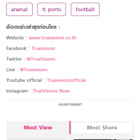
arsenal
fc porto
football
อัปเดตข่าวล่าสุดก่อนใคร :
Website :
www.truevisions.co.th
Facebook :
Truevisions
Twitter :
@TrueVisions
Line :
@Truevisions
Youtube official :
Truevisionsofficial
Instagram :
TrueVisions Now
Most View
Most Share