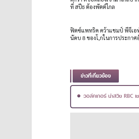
ที่ สปีธ ต้องพัตต์ไกล
ฟิตซ์แพทริค คว้าแชมป์ พีจีเอ
นัดบ 8 ของโ,กในการประกาศอ
ข่าวที่เกี่ยวข้อง
วอล์คเกอร์ นำสวิง RBC เ