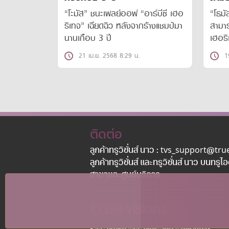
“โะมัส” ชนะเพลย์ออฟ “อาร์บีซี เฮอ
“โธมั
ริเทจ” เฉียดฉิว หลังจากร้างแชมป์มา
สามาร
นานเกือบ 3 ปี
เฮอริ
ที่ร้
21 เม.ย. 2568 8:29 น.
1
ติดต่อ
ลูกค้าทรูวิชั่นส์ นาว : tvs_support@tr
ลูกค้าทรูวิชั่นส์ และทรูวิชั่นส์ นาว บนทรูไ
สาขาเเละศูนย์บริการ