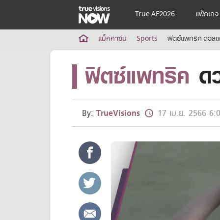
True AF2026
แพ็กเกจ
True AF2026
แม็กกาซีน
Sports
ฟิตซ์แพทริค ดวลเ
แพ็กเกจ
ฟิตซ์แพทริค
ดว
NOW ENT
NOW SPORTS
NOW BUNDLES
NOW Muay Thai
แพ็กเกจทรูวิชันส์นาวทั้งหมด
By:
TrueVisions
17 เม.ย. 2566 6:
เคเบิลและจานดาวเทียม
สิทธิพิเศษ
สิทธิพิเศษลูกค้าทรูวิชั่นส์
Showtime
HoReCa
แพ็กเกจสำหรับผู้ประกอบการ
หาร้านร่วมรายการ
FAQs