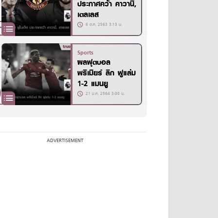
ประกาศคว้า คาวานี่,
เตลเลส
6 ต.ค. 2563 3:13 น.
Sports
ผลฟุตบอล
พรีเมียร์ ลีก ฟูแล่ม
1-2 แมนยู
21 ม.ค. 2564 3:00 น.