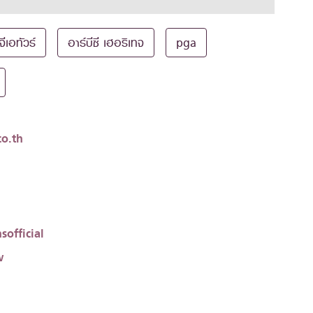
จีเอทัวร์
อาร์บีซี เฮอริเทจ
pga
o.th
sofficial
w