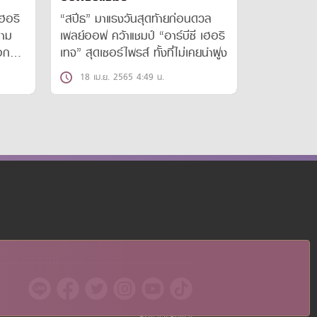
เฮอริ
“สปีธ” มาแรงวันสุดท้ายก่อนดวล
ตาม
เพลย์ออฟ คว้าแชมป์ “อาร์บีซี เฮอริ
่อกลับ
เทจ” สุดเซอร์ไพรส์ ทั้งที่ไม่เคยนำฝูง
18 เม.ย. 2565 4:49 น.