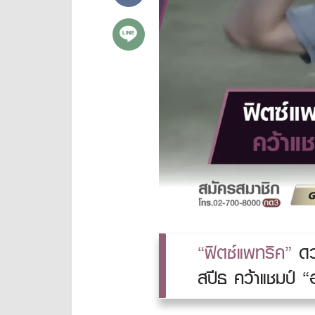
“ฟิตซ์แพทริค”
ดว
สปีธ คว้าแชมป์ “อ