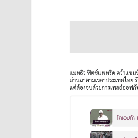
แมทธิว ฟิตซ์แพทริค คว้าแชมป์ พี
ผ่านมาตามเวลาประเทศไทย รั
แต่ต้องจบด้วยการเพลย์ออฟกับ
โคเอปก้า