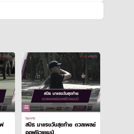
Sports
ชฟ
สปีธ มาแรงวันสุดท้าย ดวลเพลย์
ออฟซิวแชมป์