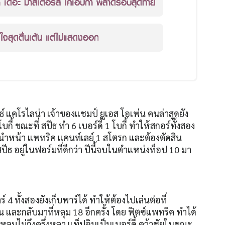
้า เดอะ มาสเตอร์ส โคเอปก้า พลาดรอบสุดท้าย
ดใจสุดตื่นเต้น แต่ไม่แสดงออก
ซาธ์ แคโรไลน่า เจ้าของแชมป์ ยูเอส โอเพ่น คนล่าสุดยัง
 โบกี้ ขณะที่ สปีธ ทำ 6 เบอร์ดี้ 1 โบกี้ ทำให้สกอร์ทั้งสอง
67 นำหน้า แพทริค แคนท์เลย์ 1 สโตรก และต้องตัดสิน
ธ อยู่ในฟอร์มที่ดีกว่า ปีนี้จบในตำแหน่งท็อป 10 มา
์ 4 ทั้งสองยังเก็บพาร์ได้ ทำให้ต้องไปเล่นต่อที่
น และกลับมาที่หลุม 18 อีกครั้ง โดย ฟิตซ์แพทริค ทำได้
หลุมไม่ถึงครึ่งหลา แท็ปอินเป็นเบอร์ดี้ คว้าชัยในขณะ