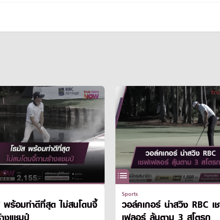
Sports
 พร้อมทำดีที่สุด ไม่สนโดนจี้
วอล์คเกอร์ นำสวิง RBC เ
้างแชมป์
เฟลอร์ ลุ้นตาม 3 สโตรก