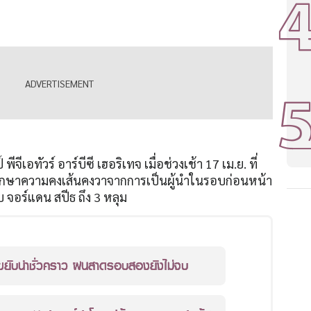
จีเอทัวร์ อาร์บีซี เฮอริเทจ เมื่อช่วงเช้า 17 เม.ย. ที่
กษาความคงเส้นคงวาจากการเป็นผู้นำในรอบก่อนหน้า
 จอร์แดน สปีธ ถึง 3 หลุม
 ขยับนำชั่วคราว ฝนสาดรอบสองยังไม่จบ