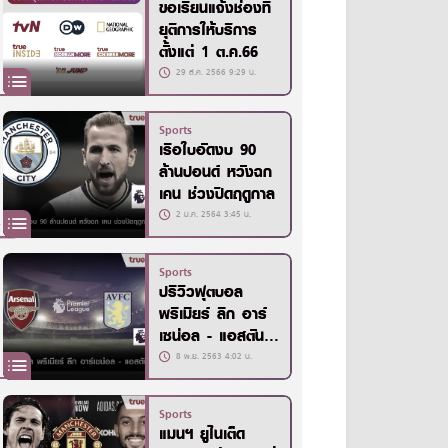
ขอเรียนแจ้งช่องที่
ยุติการให้บริการ
ตั้งแต่ 1 ต.ค.66
29 ส.ค. 2566 9:29 น.
Sports
เรือใบอัดงบ 90
ล้านปอนด์ หวังฉก
เคน ช่วงปิดฤดูกาล
2 ม.ค. 2564 3:45 น.
Sports
ปรีวิวฟุตบอล
พรีเมียร์ ลีก อาร์
เซน่อล - แอสตัน
วิลล่า
8 พ.ย. 2563 4:02 น.
Sports
แมนฯ ยูไนเต็ด