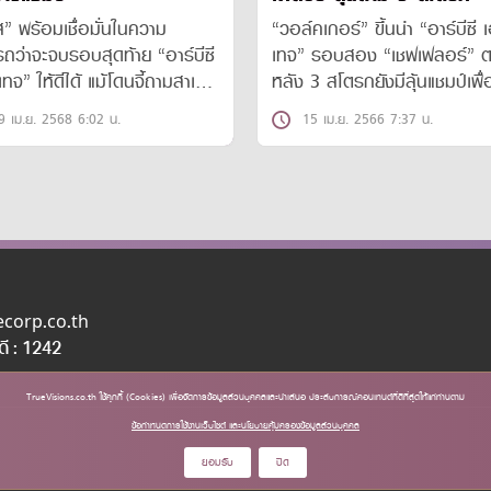
ส” พร้อมเชื่อมั่นในความ
“วอล์คเกอร์” ขึ้นนำ “อาร์บีซี 
ถว่าจะจบรอบสุดท้าย “อาร์บีซี
เทจ” รอบสอง “เชฟเฟลอร์” 
เทจ” ให้ดีได้ แม้โดนจี้ถามสาเหตุ
หลัง 3 สโตรกยังมีลุ้นแชมป์เพื
างแชมป์มานานปี
ขึ้นเป็นมือ 1 โลก
9 เม.ย. 2568 6:02 น.
15 เม.ย. 2566 7:37 น.
uecorp.co.th
อดี : 1242
TrueVisions.co.th ใช้คุกกี้ (Cookies) เพื่อจัดการข้อมูลส่วนบุคคลและนำเสนอ ประสบการณ์คอนเทนต์ที่ดีที่สุดให้แก่ท่านตาม
ข้อกำหนดการใช้งานเว็บไซต์ และนโยบายคุ้มครองข้อมูลส่วนบุคคล
ยอมรับ
ปิด