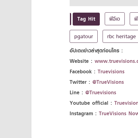
Tag Hit
พีจีเอ
พี
pgatour
rbc heritage
อัปเดตข่าวล่าสุดก่อนใคร :
Website :
www.truevisions.c
Facebook :
Truevisions
Twitter :
@TrueVisions
Line :
@Truevisions
Youtube official :
Truevision
Instagram :
TrueVisions No