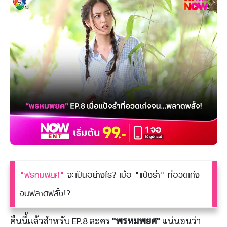
"พรหมพยศ"
จะเป็นอย่างไร? เมื่อ "แป้งร่ำ" ที่อวดเก่ง
จนพลาดพลั้ง!?
คืนนี้แล้วสำหรับ EP.8 ละคร
"พรหมพยศ"
แน่นอนว่า