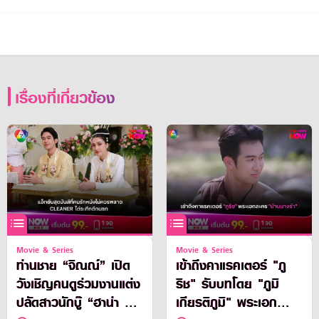
เรื่องที่เกี่ยวข้อง
Movie & Series
Movie & Series
ท่านชาย “จิณณ์” เปิด
เข้าถึงคาแรคเตอร์ "ภู
วังเชิญคนดูร่วมงานแต่ง
ริช" รับบทโดย "ภูมิ
ปลัดสาวนักบู๊ “ฮาน่า ลี
เกียรติภูมิ" พระเอก