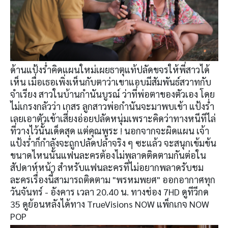
ด้านแป้งร่ำคิดแผนใหม่เผยธาตุแท้ปลัดขจรให้พี่สาวได้
เห็น เมื่อเธอเพิ่งเห็นกับตาว่าเขาแอบมีสัมพันธ์สวาทกับ
จำเรียง สาวในบ้านกำนันบูรณ์ ว่าที่พ่อตาของตัวเอง โดย
ไม่เกรงกลัวว่า เกสร ลูกสาวพ่อกำนันจะมาพบเข้า แป้งร่ำ
เลยเอาตัวเข้าเสี่ยงอ่อยปลัดหนุ่มเพราะคิดว่าทางหนีทีไล่
ที่วางไว้นั้นเด็ดสุด แต่คุณพระ ! นอกจากจะผิดแผน เจ้า
แป้งร่ำก็กำลังจะถูกปลัดปล้ำจริง ๆ ซะแล้ว จะสนุกเข้มข้น
ขนาดไหนนั้นแฟนละครต้องไม่พลาดติดตามกันต่อใน
สัปดาห์หน้า สำหรับแฟนละครที่ไม่อยากพลาดรับชม
ละครเรื่องนี้สามารถติดตาม "พรหมพยศ" ออกอากาศทุก
วันจันทร์ - อังคาร เวลา 20.40 น. ทางช่อง 7HD ดูทีวีกด
35 ดูย้อนหลังได้ทาง TrueVisions NOW แพ็กเกจ NOW
POP