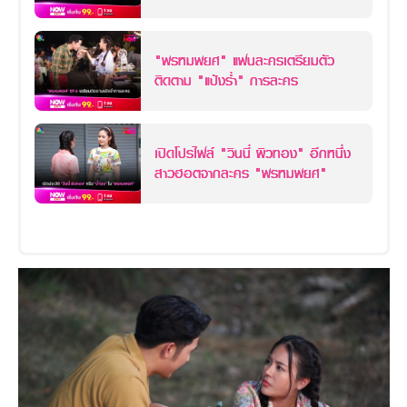
"พรหมพยศ" แฟนละครเตรียมตัว
ติดตาม "แป้งร่ำ" การละคร
เปิดโปรไฟล์ "วินนี่ ผิวทอง" อีกหนึ่ง
สาวฮอตจากละคร "พรหมพยศ"