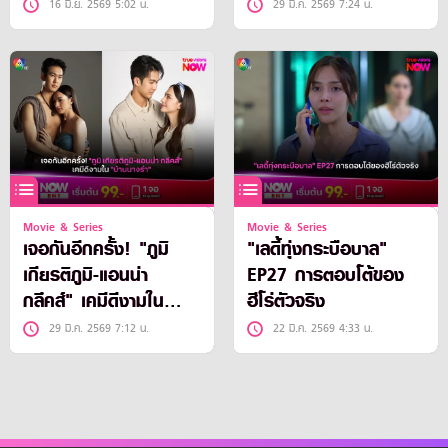
วิส” ลุ้นชนะใจเจ้าสาวคน
ละคร "บ้านนางรำ"
16 มิ.ย. 2569 5:02 น.
29 มี.ค. 2569 7:24 น.
สวย ใน “ทุกอณูฤทัย”
Movie & Series
Movie & Series
เจอกันอีกครั้ง! "ภูมิ
"เลดี้ทุ่งกระบือบาล"
เกียรติภูมิ-แอนน่า
EP27 การตอบโต้ของ
กลึคส์" เคมีดีงามใน
ฮีโร่ตัวจริง
"บ้านนางรำ"
29 มี.ค. 2569 7:12 น.
22 มี.ค. 2569 4:33 น.