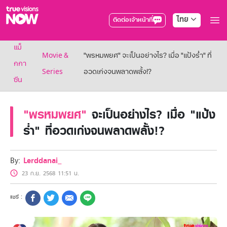
ไทย
ติดต่อเจ้าหน้าที่
True AF2026
แม็
แพ็กเกจ
Movie &
"พรหมพยศ" จะเป็นอย่างไร? เมื่อ "แป้งร่ำ" ที่
NOW ENT
กกา
Series
อวดเก่งจนพลาดพลั้ง!?
NOW SPORTS
ซีน
NOW BUNDLES
NOW Muay Thai
แพ็กเกจทรูวิชันส์นาวทั้งหมด
"พรหมพยศ"
จะเป็นอย่างไร? เมื่อ "แป้ง
เคเบิลและจานดาวเทียม
ร่ำ" ที่อวดเก่งจนพลาดพลั้ง!?
สิทธิพิเศษ
สิทธิพิเศษลูกค้าทรูวิชั่นส์
Showtime
By:
Lerddanai_
HoReCa
23 ก.ย. 2568 11:51 น.
แพ็กเกจสำหรับผู้ประกอบการ
หาร้านร่วมรายการ
FAQs