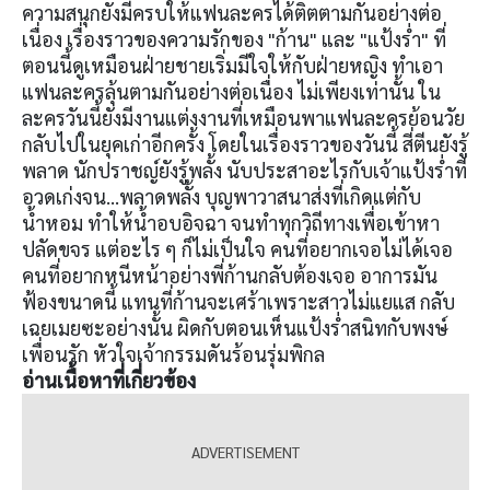
ความสนุกยังมีครบให้แฟนละครได้ติตตามกันอย่างต่อ
เนื่อง เรื่องราวของความรักของ "ก้าน" และ "แป้งร่ำ" ที่
ตอนนี้ดูเหมือนฝ่ายชายเริ่มมีใจให้กับฝ่ายหญิง ทำเอา
แฟนละครลุ้นตามกันอย่างต่อเนื่อง ไม่เพียงเท่านั้น ใน
ละครวันนี้ยังมีงานแต่งงานที่เหมือนพาแฟนละครย้อนวัย
กลับไปในยุคเก่าอีกครั้ง โดยในเรื่องราวของวันนี้ สี่ตีนยังรู้
พลาด นักปราชญ์ยังรู้พลั้ง นับประสาอะไรกับเจ้าแป้งร่ำที่
อวดเก่งจน...พลาดพลั้ง บุญพาวาสนาส่งที่เกิดแต่กับ
น้ำหอม ทำให้น้ำอบอิจฉา จนทำทุกวิถีทางเพื่อเข้าหา
ปลัดขจร แต่อะไร ๆ ก็ไม่เป็นใจ คนที่อยากเจอไม่ได้เจอ
คนที่อยากหนีหน้าอย่างพี่ก้านกลับต้องเจอ อาการมัน
ฟ้องขนาดนี้ แทนที่ก้านจะเศร้าเพราะสาวไม่แยแส กลับ
เฉยเมยซะอย่างนั้น ผิดกับตอนเห็นแป้งร่ำสนิทกับพงษ์
เพื่อนรัก หัวใจเจ้ากรรมดันร้อนรุ่มพิกล
อ่านเนื้อหาที่เกี่ยวข้อง